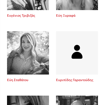
Ευγένιος Τριβιζάς
Εύη Ξυραφά
Εύη Σταθάτου
Ευριπίδης Γαραντούδης