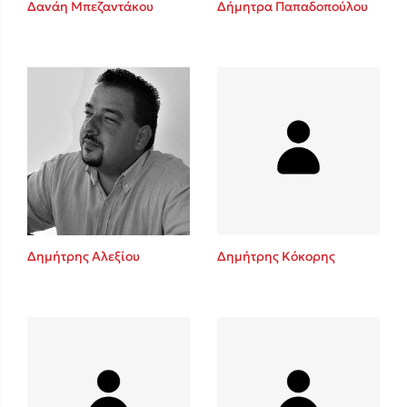
Δανάη Μπεζαντάκου
Δήμητρα Παπαδοπούλου
Sebastian Fitzek
Playlist
Δημήτρης Αλεξίου
Δημήτρης Κόκορης
Στέφανος Ξενάκης
Το λεξικό της ζωής σου