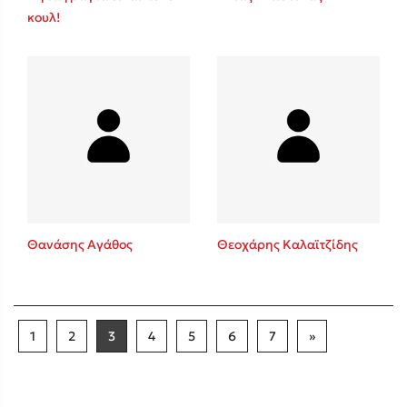
κουλ!
Θανάσης Αγάθος
Θεοχάρης Καλαϊτζίδης
1
2
3
4
5
6
7
»