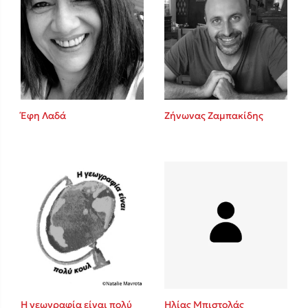
Έφη Λαδά
Ζήνωνας Ζαμπακίδης
Η γεωγραφία είναι πολύ
Ηλίας Μπιστολάς