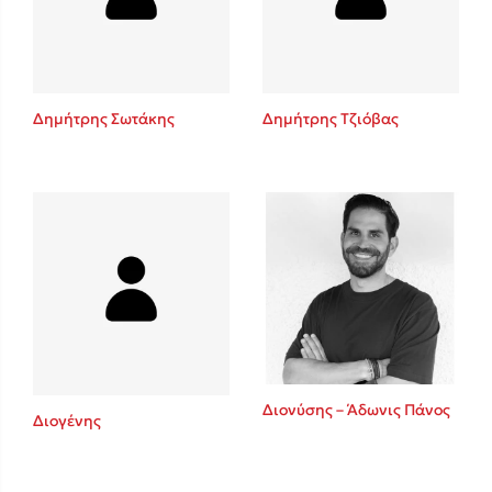
Κώστας Κρομμύδας
Το λιμάνι μου είσαι εσύ
Δημήτρης Σωτάκης
Δημήτρης Τζιόβας
Ιωάννης Γλωσσόπουλος
Ένας γίγαντας στο σχολείο
Διονύσης – Άδωνις Πάνος
Διογένης
Δανάη Δεληγεώργη
Πάνω, κάτω, μπροστά, πίσω