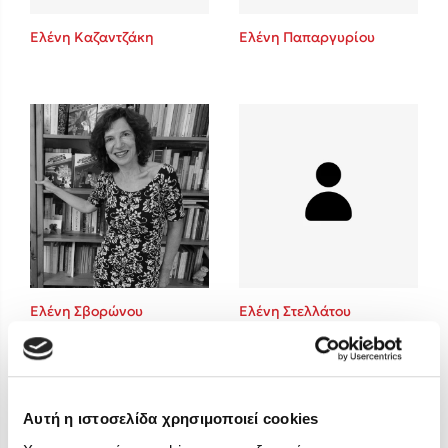
Στέφανος Ξενάκης
Ελένη Καζαντζάκη
Ελένη Παπαργυρίου
Sebastian Fitzek
Freida McFadden
Κατρίνα Τσάνταλη
Lucinda Riley
Mimi Matthews
Benzamin Bécue
Rebecca Yarros
Teo Benedetti
Τζένη Κουτσοδημητροπούλου
Emily Henry
Ελένη Σβορώνου
Ελένη Στελλάτου
Ali Hazelwood
Cori Doerrfeld
Pierdomenico Baccalario
Δανάη Ιμπραχήμ
Αυτή η ιστοσελίδα χρησιμοποιεί cookies