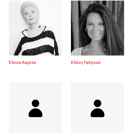
Mel Robbins
Η μέθοδος Αφήστε τους
Έλενα Ακρίτα
Ελένη Γαληνού
Δημοφιλείς Συγγραφείς
Φυστίκι ΠουΚυλάει
Παύλος Καστανάς
El Sombrero