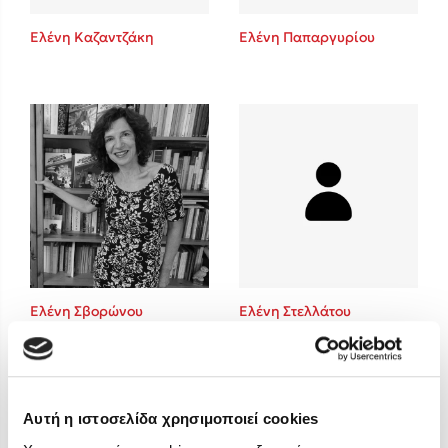
Στέφανος Ξενάκης
Ελένη Καζαντζάκη
Ελένη Παπαργυρίου
Sebastian Fitzek
Freida McFadden
Κατρίνα Τσάνταλη
Lucinda Riley
Mimi Matthews
Benzamin Bécue
Rebecca Yarros
Teo Benedetti
Τζένη Κουτσοδημητροπούλου
Emily Henry
Ελένη Σβορώνου
Ελένη Στελλάτου
Ali Hazelwood
Cori Doerrfeld
Pierdomenico Baccalario
Δανάη Ιμπραχήμ
Αυτή η ιστοσελίδα χρησιμοποιεί cookies