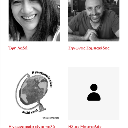
Έφη Λαδά
Ζήνωνας Ζαμπακίδης
Η γεωγραφία είναι πολύ
Ηλίας Μπιστολάς