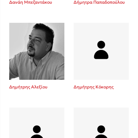
Δανάη Μπεζαντάκου
Δήμητρα Παπαδοπούλου
Sebastian Fitzek
Playlist
Δημήτρης Αλεξίου
Δημήτρης Κόκορης
Στέφανος Ξενάκης
Το λεξικό της ζωής σου