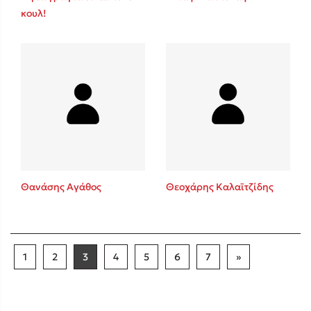
κουλ!
Θανάσης Αγάθος
Θεοχάρης Καλαϊτζίδης
1
2
3
4
5
6
7
»