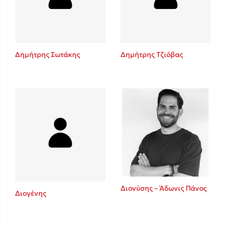
Κώστας Κρομμύδας
Το λιμάνι μου είσαι εσύ
Δημήτρης Σωτάκης
Δημήτρης Τζιόβας
Ιωάννης Γλωσσόπουλος
Ένας γίγαντας στο σχολείο
Διονύσης – Άδωνις Πάνος
Διογένης
Δανάη Δεληγεώργη
Πάνω, κάτω, μπροστά, πίσω