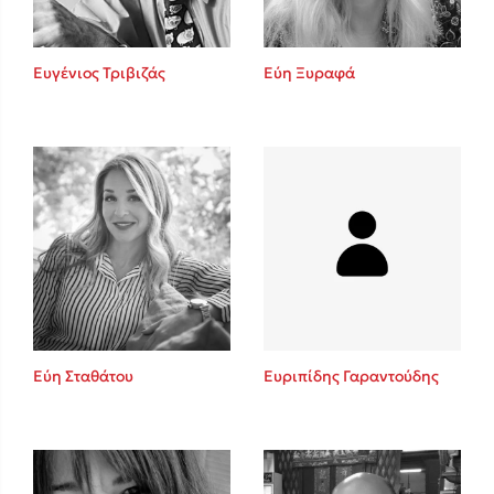
Ευγένιος Τριβιζάς
Εύη Ξυραφά
Εύη Σταθάτου
Ευριπίδης Γαραντούδης