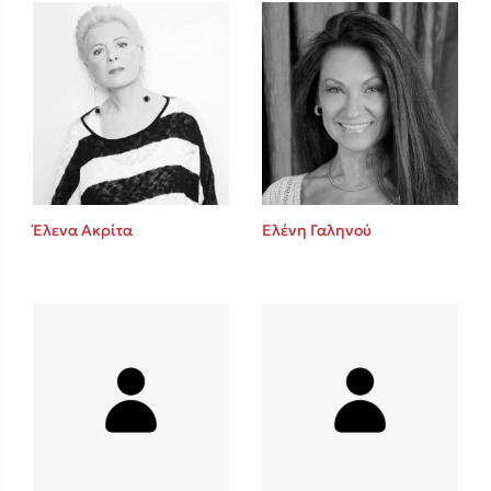
Mel Robbins
Η μέθοδος Αφήστε τους
Έλενα Ακρίτα
Ελένη Γαληνού
Δημοφιλείς Συγγραφείς
Φυστίκι ΠουΚυλάει
Παύλος Καστανάς
El Sombrero