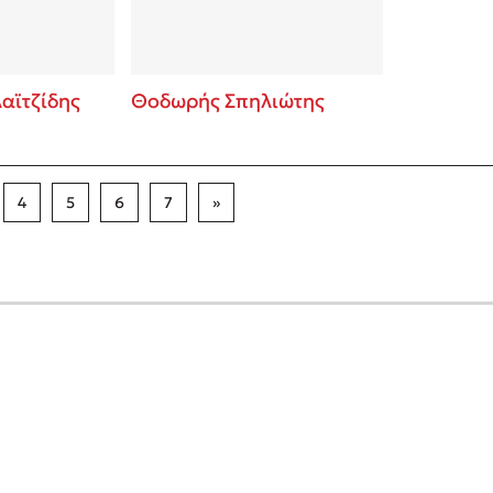
αϊτζίδης
Θοδωρής Σπηλιώτης
4
5
6
7
»