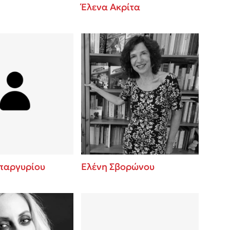
Έλενα Ακρίτα
παργυρίου
Ελένη Σβορώνου