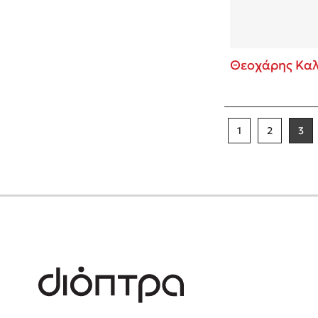
Θεοχάρης Καλ
1
2
3