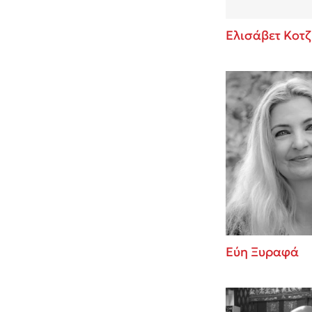
Ελισάβετ Κοτζ
Εύη Ξυραφά