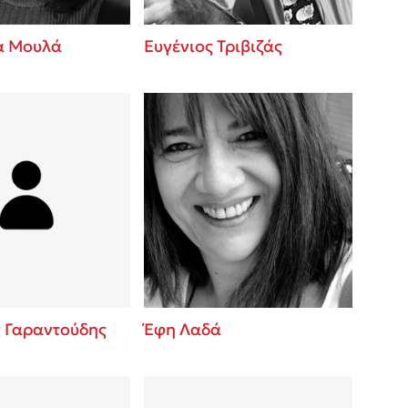
α Μουλά
Ευγένιος Τριβιζάς
ς Γαραντούδης
Έφη Λαδά