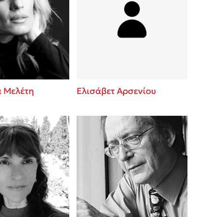
 Μελέτη
Ελισάβετ Αρσενίου