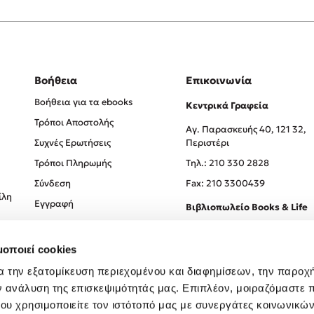
Βοήθεια
Επικοινωνία
Βοήθεια για τα ebooks
Κεντρικά Γραφεία
Τρόποι Αποστολής
Αγ. Παρασκευής 40, 121 32,
Συχνές Ερωτήσεις
Περιστέρι
Τρόποι Πληρωμής
Tηλ.: 210 330 2828
Σύνδεση
Fax: 210 3300439
ίλη
Εγγραφή
Βιβλιοπωλείο Books & Life
Σόλωνος 93-95, 106 78, Αθήν
μοποιεί cookies
Τηλ.:
210 330 0774
α την εξατομίκευση περιεχομένου και διαφημίσεων, την παροχ
ν ανάλυση της επισκεψιμότητάς μας. Επιπλέον, μοιραζόμαστε 
ου χρησιμοποιείτε τον ιστότοπό μας με συνεργάτες κοινωνικώ