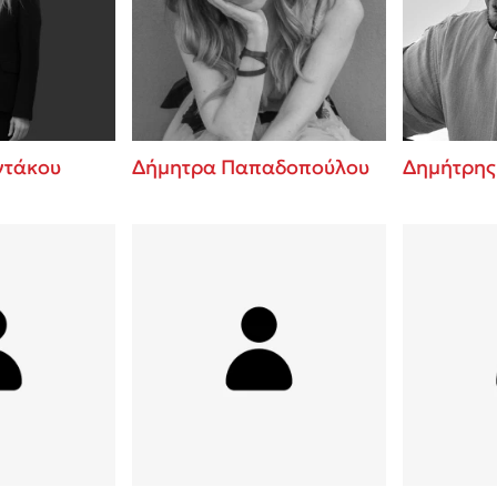
ros
Εύκολη συνταγή για chicken
από τον Άκη Πετρετζίκη!
i
3 βιβλία που μπορείς να δια
οδημητροπούλου
μια μέρα!
Διακοπές με τα παιδιά: Η α
d
παύση σε μετωπική σύγκρου
ντάκου
Δήμητρα Παπαδοπούλου
Δημήτρης
δική τους για εκτόνωση
ld
Το μυστηριώδες βιβλίο που 
 Baccalario
διαβάσει
αχήμ