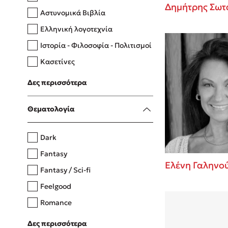
Δημήτρης Σωτ
Αστυνομικά Βιβλία
Ελληνική λογοτεχνία
Δανάη Δεληγεώργη
Ιστορία - Φιλοσοφία - Πολιτισμοί
Πάνω, κάτω, μπροστά, πίσω
Κασετίνες
Λευκώματα - Έγχρωμοι οδηγοί
Δες περισσότερα
Μαγειρική
Mel Robbins
Θεματολογία
Η μέθοδος Αφήστε τους
Dark
Fantasy
Ελένη Γαληνο
Fantasy / Sci-fi
Feelgood
Romance
Upmarket
Δες περισσότερα