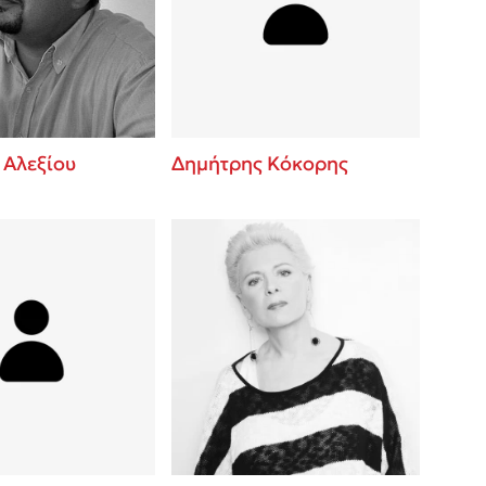
 BBQ pizza
βάσεις σε
νάγκη μας για
ση με τη
 Αλεξίου
Δημήτρης Κόκορης
λίγοι έχουν