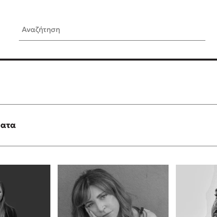
Αναζήτηση
ίς Συγγραφείς
Δημοφιλή Άρθρα
Κυλάει
Τεστ: Ποιο αστυνομικό βιβλ
ταιριάζει για το καλοκαίρι;
τανάς
3 βιβλία βασισμένα σε αλη
γεγονότα!
ματα
νάκης
Ο εθισμός των παιδιών στις
tzek
είναι «το πρόβλημα»
dden
Μια λέξη που συχνά νιώθεις
αγνοείς
νταλη
Τι είναι η νευροποικιλότητα;
y
Δανάη Δεληγεώργη απαντά
ews
Συγχαρητήρια, Πέθανες! Μι
cue
στον Άδη της ελληνικής μυ