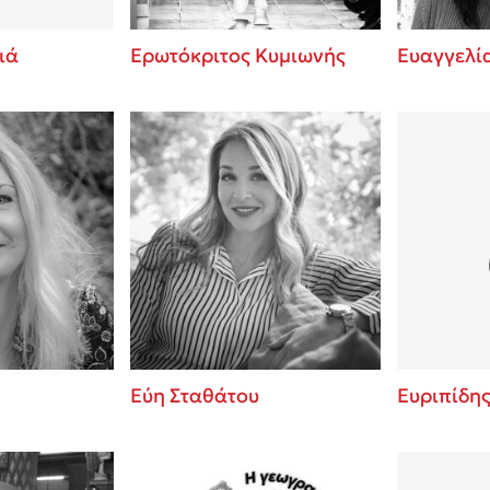
ιά
Ερωτόκριτος Κυμιωνής
Ευαγγελί
Εύη Σταθάτου
Ευριπίδη