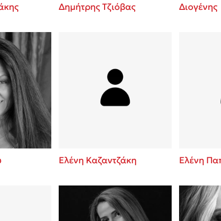
άκης
Δημήτρης Τζιόβας
Διογένης
ύ
Ελένη Καζαντζάκη
Ελένη Πα