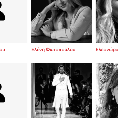
ου
Ελένη Φωτοπούλου
Ελεονώρα