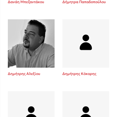
Δανάη Μπεζαντάκου
Δήμητρα Παπαδοπούλου
Sebastian Fitzek
Playlist
Δημήτρης Αλεξίου
Δημήτρης Κόκορης
Στέφανος Ξενάκης
Το λεξικό της ζωής σου