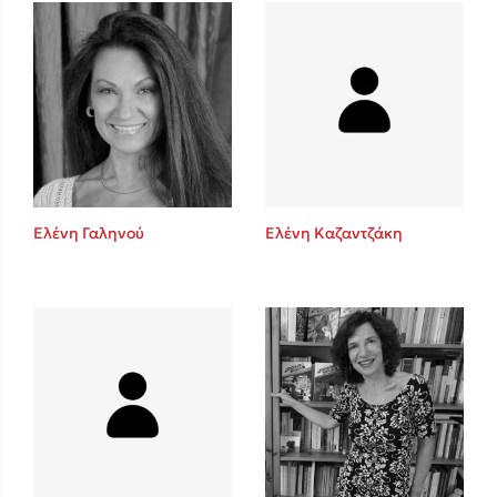
Mel Robbins
Η μέθοδος Αφήστε τους
Ελένη Γαληνού
Ελένη Καζαντζάκη
Δημοφιλείς Συγγραφείς
Φυστίκι ΠουΚυλάει
Παύλος Καστανάς
El Sombrero