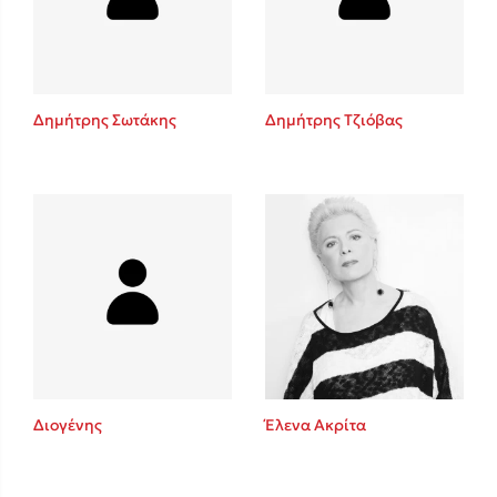
Κώστας Κρομμύδας
Το λιμάνι μου είσαι εσύ
Δημήτρης Σωτάκης
Δημήτρης Τζιόβας
Ιωάννης Γλωσσόπουλος
Ένας γίγαντας στο σχολείο
Διογένης
Έλενα Ακρίτα
Δανάη Δεληγεώργη
Πάνω, κάτω, μπροστά, πίσω