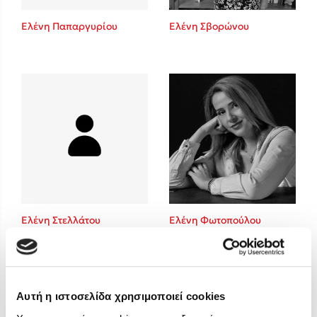
Στέφανος Ξενάκης
Ελένη Παπαργυρίου
Ελένη Σβορώνου
Sebastian Fitzek
Freida McFadden
Κατρίνα Τσάνταλη
Lucinda Riley
Mimi Matthews
Benzamin Bécue
Rebecca Yarros
Teo Benedetti
Τζένη Κουτσοδημητροπούλου
Emily Henry
Ελένη Στελλάτου
Ελένη Φωτοπούλου
Ali Hazelwood
Cori Doerrfeld
Pierdomenico Baccalario
Δανάη Ιμπραχήμ
Αυτή η ιστοσελίδα χρησιμοποιεί cookies