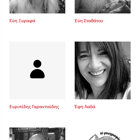
Εύη Ξυραφά
Εύη Σταθάτου
Ευριπίδης Γαραντούδης
Έφη Λαδά