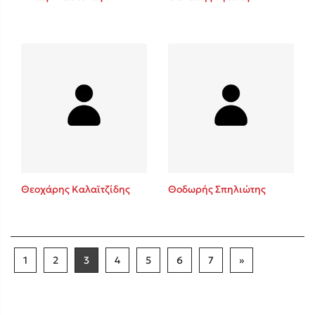
Θεοχάρης Καλαϊτζίδης
Θοδωρής Σπηλιώτης
1
2
3
4
5
6
7
»