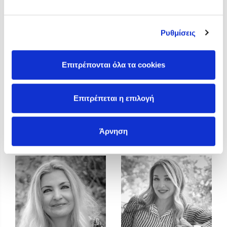
Η Δανάη Δεληγεώργη στον Πύργο Κύμης
Ο Κώστας Κρομμύδας στο Παλαιοχώρι Καλαμπάκας
Ρυθμίσεις
Ο Κώστας Κρομμύδας και η Μαρίνα Γιώτη στη Νικήτη
Χαλκιδικής
Επιτρέπονται όλα τα cookies
Ο Στέφανος Ξενάκης στη Χίο
Ο Κώστας Κρομμύδας & η Μαρίνα Γιώτη στο 54o Φεστιβάλ
Βιβλίου στο Πεδίον του Άρεως
Επιτρέπεται η επιλογή
Ευαγγελία Μουλά
Ευγένιος Τριβιζάς
Άρνηση