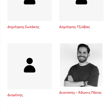
Κώστας Κρομμύδας
Το λιμάνι μου είσαι εσύ
Δημήτρης Σωτάκης
Δημήτρης Τζιόβας
Ιωάννης Γλωσσόπουλος
Ένας γίγαντας στο σχολείο
Διονύσης – Άδωνις Πάνος
Διογένης
Δανάη Δεληγεώργη
Πάνω, κάτω, μπροστά, πίσω