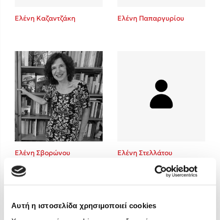
Στέφανος Ξενάκης
Ελένη Καζαντζάκη
Ελένη Παπαργυρίου
Sebastian Fitzek
Freida McFadden
Κατρίνα Τσάνταλη
Lucinda Riley
Mimi Matthews
Benzamin Bécue
Rebecca Yarros
Teo Benedetti
Τζένη Κουτσοδημητροπούλου
Emily Henry
Ελένη Σβορώνου
Ελένη Στελλάτου
Ali Hazelwood
Cori Doerrfeld
Pierdomenico Baccalario
Δανάη Ιμπραχήμ
Αυτή η ιστοσελίδα χρησιμοποιεί cookies