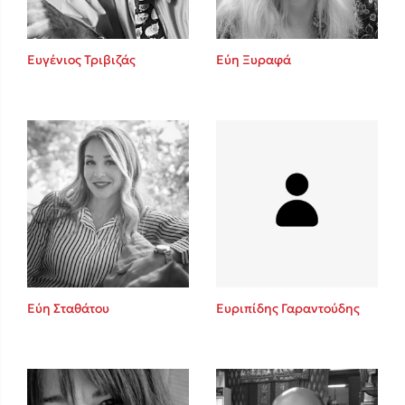
Ευγένιος Τριβιζάς
Εύη Ξυραφά
Εύη Σταθάτου
Ευριπίδης Γαραντούδης