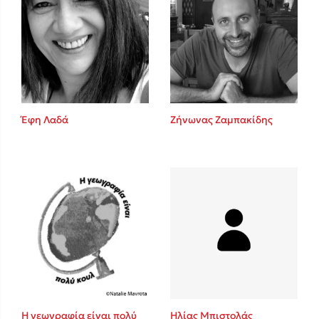
Έφη Λαδά
Ζήνωνας Ζαμπακίδης
Η γεωγραφία είναι πολύ
Ηλίας Μπιστολάς