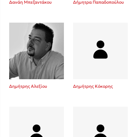
Δανάη Μπεζαντάκου
Δήμητρα Παπαδοπούλου
Sebastian Fitzek
Playlist
Δημήτρης Αλεξίου
Δημήτρης Κόκορης
Στέφανος Ξενάκης
Το λεξικό της ζωής σου