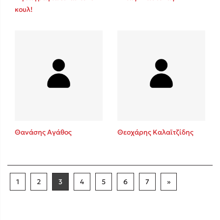
κουλ!
Θανάσης Αγάθος
Θεοχάρης Καλαϊτζίδης
1
2
3
4
5
6
7
»