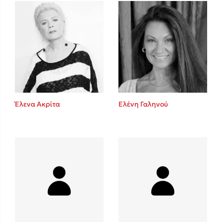
Mel Robbins
Η μέθοδος Αφήστε τους
Έλενα Ακρίτα
Ελένη Γαληνού
Δημοφιλείς Συγγραφείς
Φυστίκι ΠουΚυλάει
Παύλος Καστανάς
El Sombrero