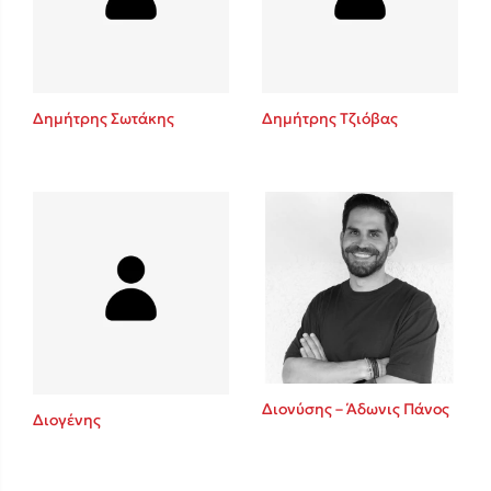
Κώστας Κρομμύδας
Το λιμάνι μου είσαι εσύ
Δημήτρης Σωτάκης
Δημήτρης Τζιόβας
Ιωάννης Γλωσσόπουλος
Ένας γίγαντας στο σχολείο
Διονύσης – Άδωνις Πάνος
Διογένης
Δανάη Δεληγεώργη
Πάνω, κάτω, μπροστά, πίσω