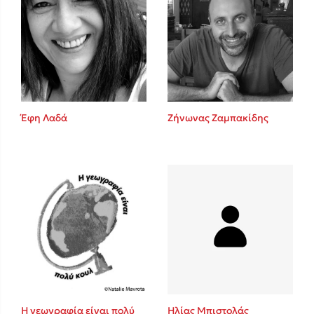
Έφη Λαδά
Ζήνωνας Ζαμπακίδης
Η γεωγραφία είναι πολύ
Ηλίας Μπιστολάς