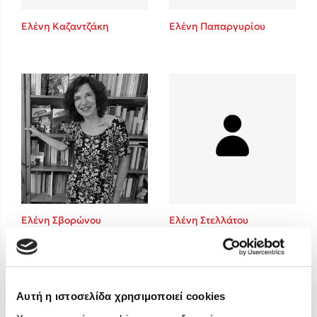
Στέφανος Ξενάκης
Ελένη Καζαντζάκη
Ελένη Παπαργυρίου
Sebastian Fitzek
Freida McFadden
Κατρίνα Τσάνταλη
Lucinda Riley
Mimi Matthews
Benzamin Bécue
Rebecca Yarros
Teo Benedetti
Τζένη Κουτσοδημητροπούλου
Emily Henry
Ελένη Σβορώνου
Ελένη Στελλάτου
Ali Hazelwood
Cori Doerrfeld
Pierdomenico Baccalario
Δανάη Ιμπραχήμ
Αυτή η ιστοσελίδα χρησιμοποιεί cookies