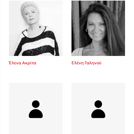
Mel Robbins
Η μέθοδος Αφήστε τους
Έλενα Ακρίτα
Ελένη Γαληνού
Δημοφιλείς Συγγραφείς
Φυστίκι ΠουΚυλάει
Παύλος Καστανάς
El Sombrero