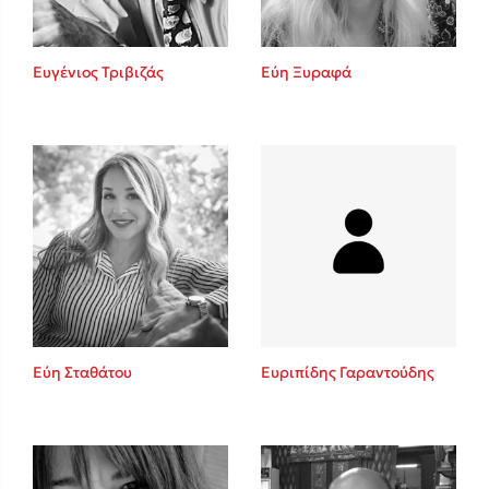
Ευγένιος Τριβιζάς
Εύη Ξυραφά
Εύη Σταθάτου
Ευριπίδης Γαραντούδης