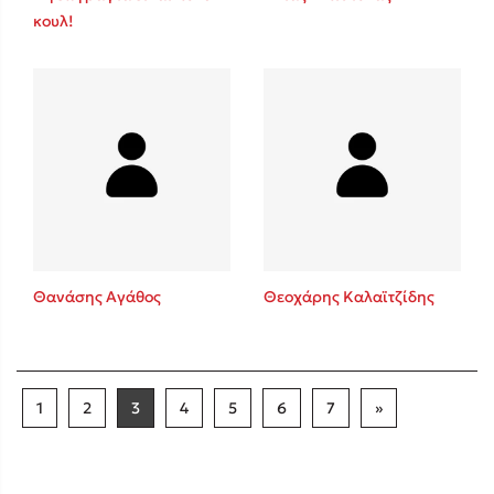
κουλ!
Θανάσης Αγάθος
Θεοχάρης Καλαϊτζίδης
1
2
3
4
5
6
7
»