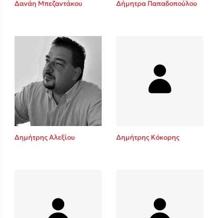
Δανάη Μπεζαντάκου
Δήμητρα Παπαδοπούλου
Sebastian Fitzek
Playlist
Δημήτρης Αλεξίου
Δημήτρης Κόκορης
Στέφανος Ξενάκης
Το λεξικό της ζωής σου