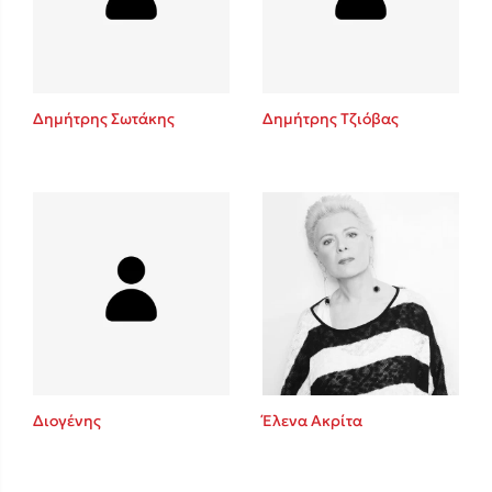
Κώστας Κρομμύδας
Το λιμάνι μου είσαι εσύ
Δημήτρης Σωτάκης
Δημήτρης Τζιόβας
Ιωάννης Γλωσσόπουλος
Ένας γίγαντας στο σχολείο
Διογένης
Έλενα Ακρίτα
Δανάη Δεληγεώργη
Πάνω, κάτω, μπροστά, πίσω