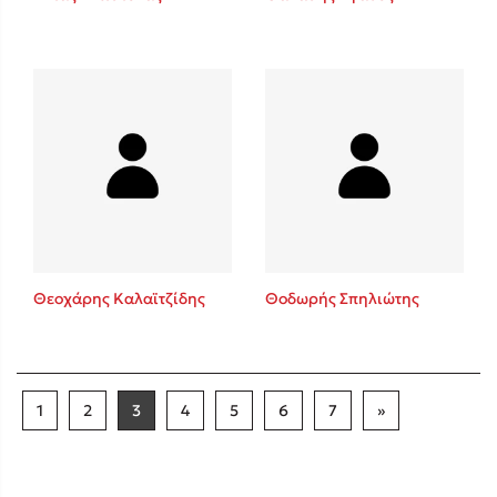
Θεοχάρης Καλαϊτζίδης
Θοδωρής Σπηλιώτης
1
2
3
4
5
6
7
»