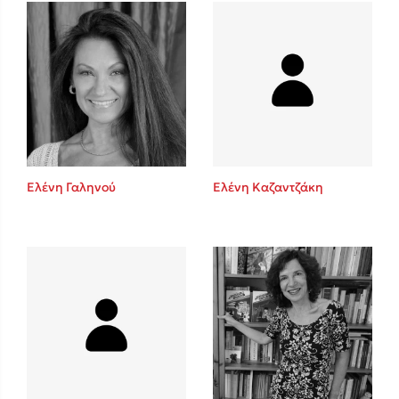
Mel Robbins
Η μέθοδος Αφήστε τους
Ελένη Γαληνού
Ελένη Καζαντζάκη
Δημοφιλείς Συγγραφείς
Φυστίκι ΠουΚυλάει
Παύλος Καστανάς
El Sombrero