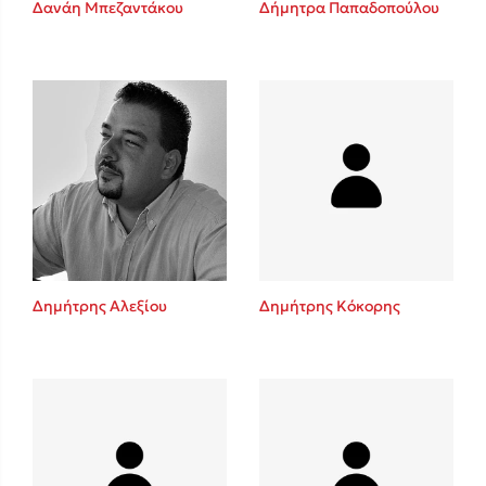
Δανάη Μπεζαντάκου
Δήμητρα Παπαδοπούλου
Sebastian Fitzek
Playlist
Δημήτρης Αλεξίου
Δημήτρης Κόκορης
Στέφανος Ξενάκης
Το λεξικό της ζωής σου