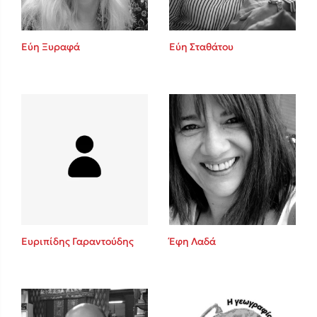
Εύη Ξυραφά
Εύη Σταθάτου
Ευριπίδης Γαραντούδης
Έφη Λαδά