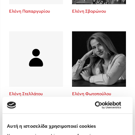
Στέφανος Ξενάκης
Ελένη Παπαργυρίου
Ελένη Σβορώνου
Sebastian Fitzek
Freida McFadden
Κατρίνα Τσάνταλη
Lucinda Riley
Mimi Matthews
Benzamin Bécue
Rebecca Yarros
Teo Benedetti
Τζένη Κουτσοδημητροπούλου
Emily Henry
Ελένη Στελλάτου
Ελένη Φωτοπούλου
Ali Hazelwood
Cori Doerrfeld
Pierdomenico Baccalario
Δανάη Ιμπραχήμ
Αυτή η ιστοσελίδα χρησιμοποιεί cookies