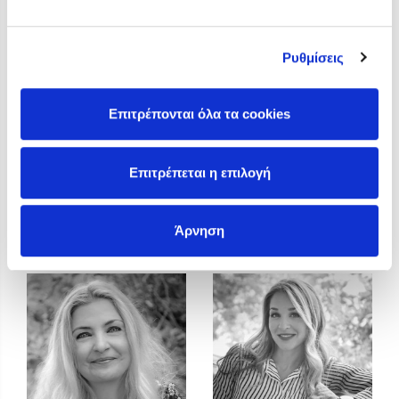
Προσεχείς εκδηλώσεις
Η Δανάη Δεληγεώργη στον Πύργο Κύμης
Ρυθμίσεις
Ο Κώστας Κρομμύδας στο Παλαιοχώρι Καλαμπάκας
Ο Κώστας Κρομμύδας και η Μαρίνα Γιώτη στη Νικήτη
Χαλκιδικής
Επιτρέπονται όλα τα cookies
Ο Στέφανος Ξενάκης στη Χίο
Ο Κώστας Κρομμύδας & η Μαρίνα Γιώτη στο 54o Φεστιβάλ
Επιτρέπεται η επιλογή
Βιβλίου στο Πεδίον του Άρεως
Ευαγγελία Μουλά
Ευγένιος Τριβιζάς
Άρνηση