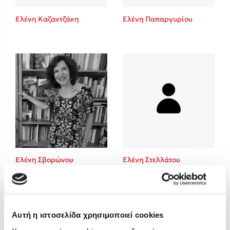
Στέφανος Ξενάκης
Ελένη Καζαντζάκη
Ελένη Παπαργυρίου
Sebastian Fitzek
Freida McFadden
Κατρίνα Τσάνταλη
Lucinda Riley
Mimi Matthews
Benzamin Bécue
Rebecca Yarros
Teo Benedetti
Τζένη Κουτσοδημητροπούλου
Emily Henry
Ελένη Σβορώνου
Ελένη Στελλάτου
Ali Hazelwood
Cori Doerrfeld
Pierdomenico Baccalario
Δανάη Ιμπραχήμ
Αυτή η ιστοσελίδα χρησιμοποιεί cookies