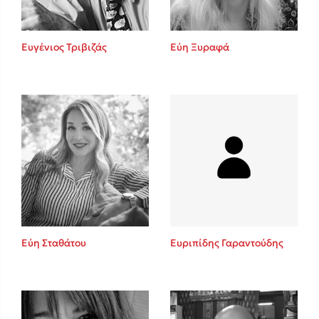
Ευγένιος Τριβιζάς
Εύη Ξυραφά
Εύη Σταθάτου
Ευριπίδης Γαραντούδης