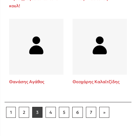
κουλ!
Θανάσης Αγάθος
Θεοχάρης Καλαϊτζίδης
1
2
3
4
5
6
7
»