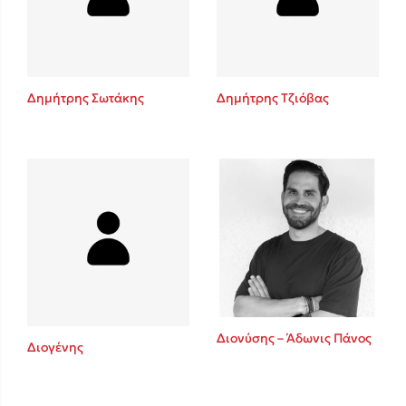
Κώστας Κρομμύδας
Το λιμάνι μου είσαι εσύ
Δημήτρης Σωτάκης
Δημήτρης Τζιόβας
Ιωάννης Γλωσσόπουλος
Ένας γίγαντας στο σχολείο
Διονύσης – Άδωνις Πάνος
Διογένης
Δανάη Δεληγεώργη
Πάνω, κάτω, μπροστά, πίσω