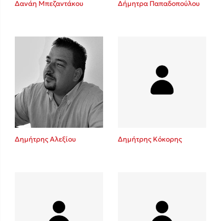
Δανάη Μπεζαντάκου
Δήμητρα Παπαδοπούλου
Sebastian Fitzek
Playlist
Δημήτρης Αλεξίου
Δημήτρης Κόκορης
Στέφανος Ξενάκης
Το λεξικό της ζωής σου