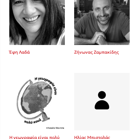
Έφη Λαδά
Ζήνωνας Ζαμπακίδης
Η γεωγραφία είναι πολύ
Ηλίας Μπιστολάς