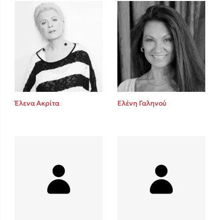
Mel Robbins
Η μέθοδος Αφήστε τους
Έλενα Ακρίτα
Ελένη Γαληνού
Δημοφιλείς Συγγραφείς
Φυστίκι ΠουΚυλάει
Παύλος Καστανάς
El Sombrero