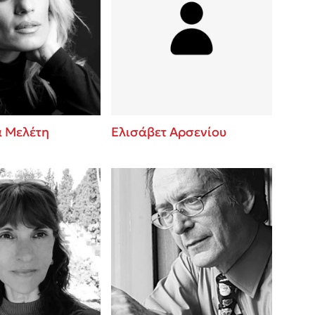
 Μελέτη
Ελισάβετ Αρσενίου