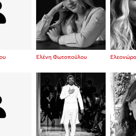
ου
Ελένη Φωτοπούλου
Ελεονώρα