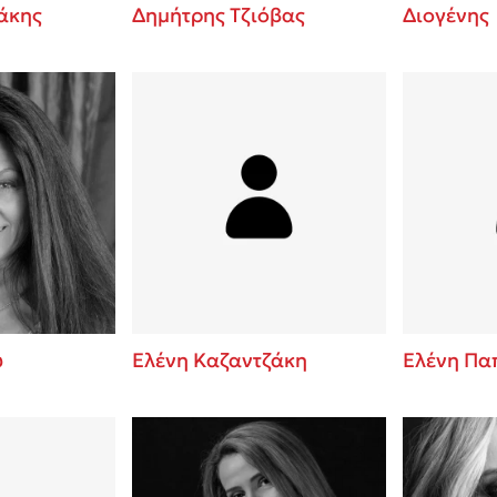
άκης
Δημήτρης Τζιόβας
Διογένης
ύ
Ελένη Καζαντζάκη
Ελένη Πα