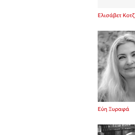
Ελισάβετ Κοτζ
Εύη Ξυραφά