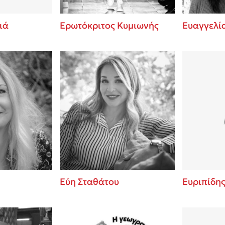
ιά
Ερωτόκριτος Κυμιωνής
Ευαγγελί
Εύη Σταθάτου
Ευριπίδη