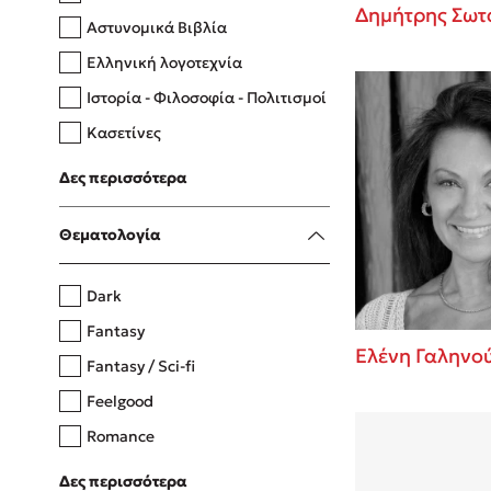
Δημήτρης Σωτ
Αστυνομικά Βιβλία
Ελληνική λογοτεχνία
Δανάη Δεληγεώργη
Ιστορία - Φιλοσοφία - Πολιτισμοί
Πάνω, κάτω, μπροστά, πίσω
Κασετίνες
Λευκώματα - Έγχρωμοι οδηγοί
Δες περισσότερα
Μαγειρική
Mel Robbins
Θεματολογία
Η μέθοδος Αφήστε τους
Dark
Fantasy
Ελένη Γαληνο
Fantasy / Sci-fi
Feelgood
Romance
Upmarket
Δες περισσότερα