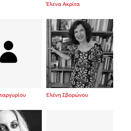
Έλενα Ακρίτα
παργυρίου
Ελένη Σβορώνου