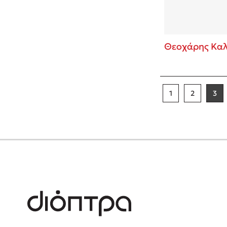
Θεοχάρης Καλ
1
2
3