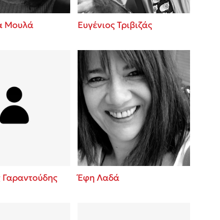
α Μουλά
Ευγένιος Τριβιζάς
ς Γαραντούδης
Έφη Λαδά