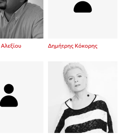
 BBQ pizza
βάσεις σε
νάγκη μας για
ση με τη
 Αλεξίου
Δημήτρης Κόκορης
; Κάνε το
η σου!