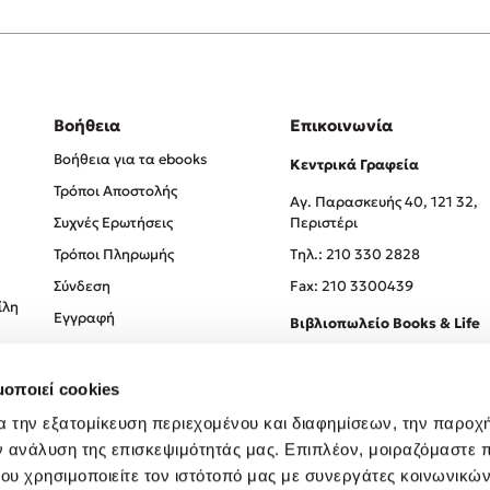
Βοήθεια
Επικοινωνία
Βοήθεια για τα ebooks
Κεντρικά Γραφεία
Τρόποι Αποστολής
Αγ. Παρασκευής 40, 121 32,
Συχνές Ερωτήσεις
Περιστέρι
Τρόποι Πληρωμής
Tηλ.: 210 330 2828
Σύνδεση
Fax: 210 3300439
ίλη
Εγγραφή
Βιβλιοπωλείο Books & Life
Σόλωνος 93-95, 106 78, Αθήν
μοποιεί cookies
Τηλ.:
210 330 0774
α την εξατομίκευση περιεχομένου και διαφημίσεων, την παροχ
ν ανάλυση της επισκεψιμότητάς μας. Επιπλέον, μοιραζόμαστε 
ου χρησιμοποιείτε τον ιστότοπό μας με συνεργάτες κοινωνικώ