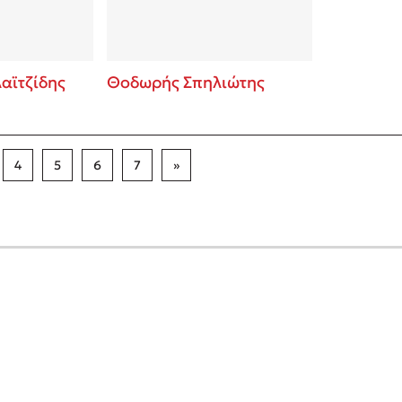
αϊτζίδης
Θοδωρής Σπηλιώτης
4
5
6
7
»