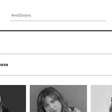
Αναζήτηση
ίς Συγγραφείς
Δημοφιλή Άρθρα
Κυλάει
Τεστ: Ποιο αστυνομικό βιβλ
ταιριάζει για το καλοκαίρι;
τανάς
3 βιβλία βασισμένα σε αλη
γεγονότα!
ματα
νάκης
Ο εθισμός των παιδιών στις
tzek
είναι «το πρόβλημα»
dden
Μια λέξη που συχνά νιώθεις
αγνοείς
νταλη
Τι είναι η νευροποικιλότητα;
y
Δανάη Δεληγεώργη απαντά
ews
Συγχαρητήρια, Πέθανες! Μι
cue
στον Άδη της ελληνικής μυ