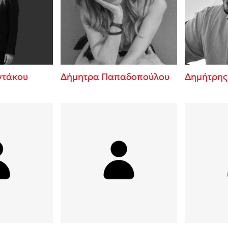
ros
Εύκολη συνταγή για chicken
από τον Άκη Πετρετζίκη!
i
3 βιβλία που μπορείς να δια
οδημητροπούλου
μια μέρα!
Διακοπές με τα παιδιά: Η α
d
παύση σε μετωπική σύγκρου
ντάκου
Δήμητρα Παπαδοπούλου
Δημήτρης
δική τους για εκτόνωση
ld
Πάνω, κάτω, μπροστά, πίσω
 Baccalario
τεστ και ανακάλυψε την τάσ
αχήμ