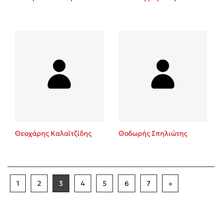
Θεοχάρης Καλαϊτζίδης
Θοδωρής Σπηλιώτης
1
2
3
4
5
6
7
»