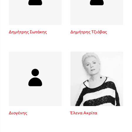
Κώστας Κρομμύδας
Το λιμάνι μου είσαι εσύ
Δημήτρης Σωτάκης
Δημήτρης Τζιόβας
Ιωάννης Γλωσσόπουλος
Ένας γίγαντας στο σχολείο
Διογένης
Έλενα Ακρίτα
Δανάη Δεληγεώργη
Πάνω, κάτω, μπροστά, πίσω