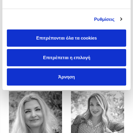
Προσεχείς εκδηλώσεις
Η Δανάη Δεληγεώργη στον Πύργο Κύμης
Ρυθμίσεις
Ο Κώστας Κρομμύδας στο Παλαιοχώρι Καλαμπάκας
Ο Κώστας Κρομμύδας και η Μαρίνα Γιώτη στη Νικήτη
Χαλκιδικής
Επιτρέπονται όλα τα cookies
Ο Στέφανος Ξενάκης στη Χίο
Ο Κώστας Κρομμύδας & η Μαρίνα Γιώτη στο 54o Φεστιβάλ
Επιτρέπεται η επιλογή
Βιβλίου στο Πεδίον του Άρεως
Ευαγγελία Μουλά
Ευγένιος Τριβιζάς
Άρνηση