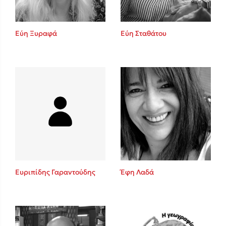
Εύη Ξυραφά
Εύη Σταθάτου
Ευριπίδης Γαραντούδης
Έφη Λαδά