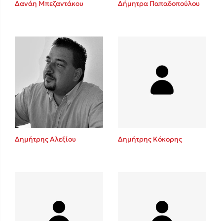
Δανάη Μπεζαντάκου
Δήμητρα Παπαδοπούλου
Sebastian Fitzek
Playlist
Δημήτρης Αλεξίου
Δημήτρης Κόκορης
Στέφανος Ξενάκης
Το λεξικό της ζωής σου