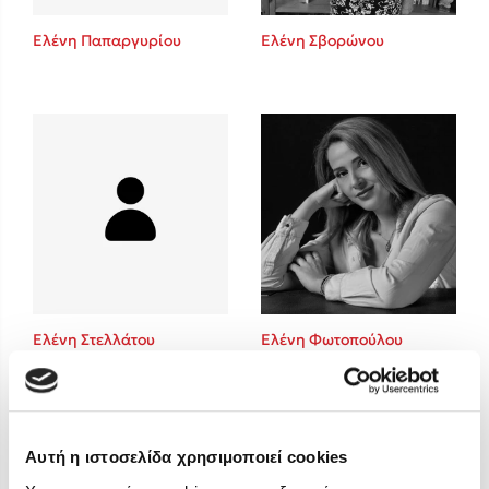
Στέφανος Ξενάκης
Ελένη Παπαργυρίου
Ελένη Σβορώνου
Sebastian Fitzek
Freida McFadden
Κατρίνα Τσάνταλη
Lucinda Riley
Mimi Matthews
Benzamin Bécue
Rebecca Yarros
Teo Benedetti
Τζένη Κουτσοδημητροπούλου
Emily Henry
Ελένη Στελλάτου
Ελένη Φωτοπούλου
Ali Hazelwood
Cori Doerrfeld
Pierdomenico Baccalario
Δανάη Ιμπραχήμ
Αυτή η ιστοσελίδα χρησιμοποιεί cookies