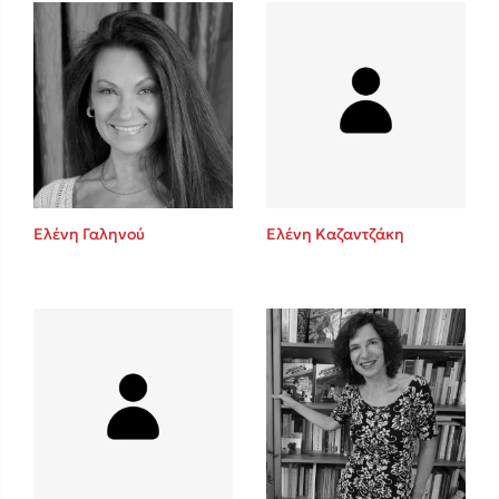
Mel Robbins
Η μέθοδος Αφήστε τους
Ελένη Γαληνού
Ελένη Καζαντζάκη
Δημοφιλείς Συγγραφείς
Φυστίκι ΠουΚυλάει
Παύλος Καστανάς
El Sombrero