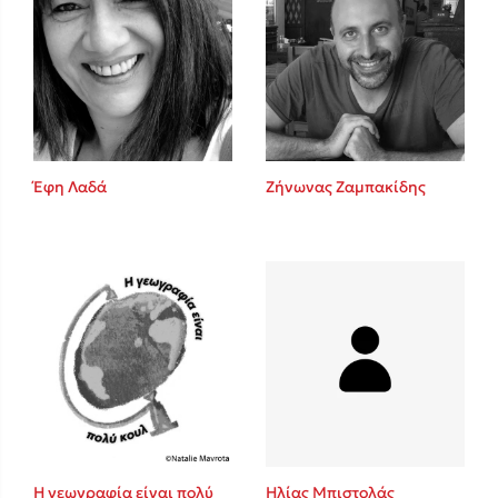
Έφη Λαδά
Ζήνωνας Ζαμπακίδης
Η γεωγραφία είναι πολύ
Ηλίας Μπιστολάς