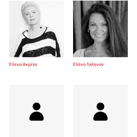
Mel Robbins
Η μέθοδος Αφήστε τους
Έλενα Ακρίτα
Ελένη Γαληνού
Δημοφιλείς Συγγραφείς
Φυστίκι ΠουΚυλάει
Παύλος Καστανάς
El Sombrero