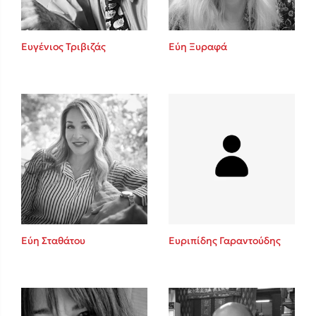
Ευγένιος Τριβιζάς
Εύη Ξυραφά
Εύη Σταθάτου
Ευριπίδης Γαραντούδης