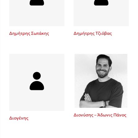
Κώστας Κρομμύδας
Το λιμάνι μου είσαι εσύ
Δημήτρης Σωτάκης
Δημήτρης Τζιόβας
Ιωάννης Γλωσσόπουλος
Ένας γίγαντας στο σχολείο
Διονύσης – Άδωνις Πάνος
Διογένης
Δανάη Δεληγεώργη
Πάνω, κάτω, μπροστά, πίσω