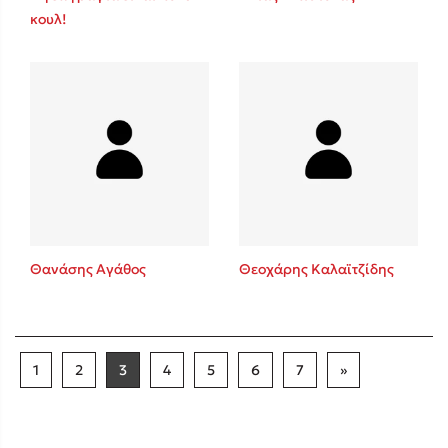
κουλ!
Θανάσης Αγάθος
Θεοχάρης Καλαϊτζίδης
1
2
3
4
5
6
7
»