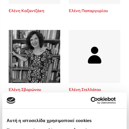
Στέφανος Ξενάκης
Ελένη Καζαντζάκη
Ελένη Παπαργυρίου
Sebastian Fitzek
Freida McFadden
Κατρίνα Τσάνταλη
Lucinda Riley
Mimi Matthews
Benzamin Bécue
Rebecca Yarros
Teo Benedetti
Τζένη Κουτσοδημητροπούλου
Emily Henry
Ελένη Σβορώνου
Ελένη Στελλάτου
Ali Hazelwood
Cori Doerrfeld
Pierdomenico Baccalario
Δανάη Ιμπραχήμ
Αυτή η ιστοσελίδα χρησιμοποιεί cookies