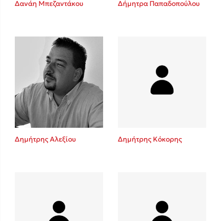
Δανάη Μπεζαντάκου
Δήμητρα Παπαδοπούλου
Sebastian Fitzek
Playlist
Δημήτρης Αλεξίου
Δημήτρης Κόκορης
Στέφανος Ξενάκης
Το λεξικό της ζωής σου