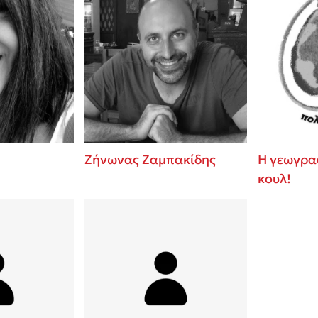
Ζήνωνας Ζαμπακίδης
Η γεωγραφ
κουλ!