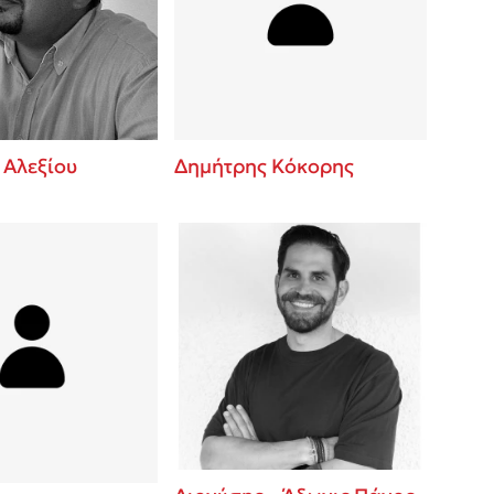
βάσεις σε
 BBQ pizza
νάγκη μας για
ση με τη
 Αλεξίου
Δημήτρης Κόκορης
; Κάνε το
η σου!