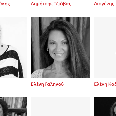
άκης
Δημήτρης Τζιόβας
Διογένης
Ελένη Γαληνού
Ελένη Κα