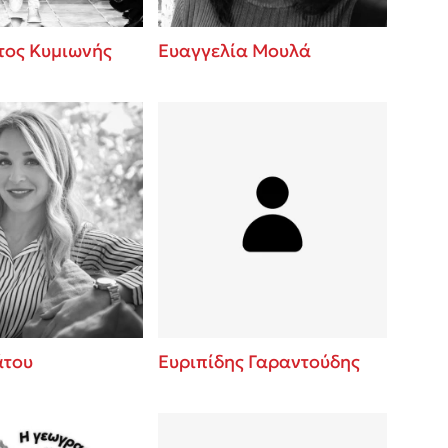
τος Κυμιωνής
Ευαγγελία Μουλά
άτου
Ευριπίδης Γαραντούδης