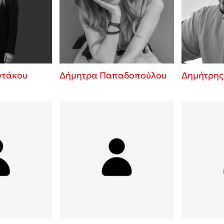
ros
3 βιβλία που μπορείς να δια
μια μέρα!
i
Εύκολη συνταγή για chicken
οδημητροπούλου
από τον Άκη Πετρετζίκη!
Διακοπές με τα παιδιά: Η α
d
παύση σε μετωπική σύγκρου
ντάκου
Δήμητρα Παπαδοπούλου
Δημήτρης
δική τους για εκτόνωση
 Baccalario
Πάνω, κάτω, μπροστά, πίσω
ld
τεστ και ανακάλυψε την τάσ
αχήμ