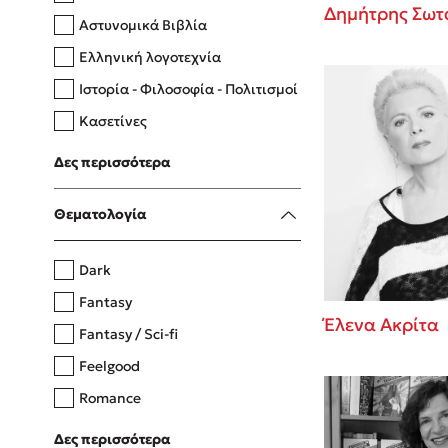
Δημήτρης Σωτ
Αστυνομικά Βιβλία
Ελληνική λογοτεχνία
Δανάη Δεληγεώργη
Ιστορία - Φιλοσοφία - Πολιτισμοί
Πάνω, κάτω, μπροστά, πίσω
Κασετίνες
Λευκώματα - Έγχρωμοι οδηγοί
Δες περισσότερα
Μαγειρική
Mel Robbins
Θεματολογία
Η μέθοδος Αφήστε τους
Dark
Fantasy
Έλενα Ακρίτα
Fantasy / Sci-fi
Feelgood
Romance
Upmarket
Δες περισσότερα