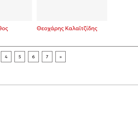
θος
Θεοχάρης Καλαϊτζίδης
4
5
6
7
»