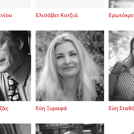
ενίου
Ελισάβετ Κοτζιά
Ερωτόκρι
ιζάς
Εύη Ξυραφά
Εύη Σταθ