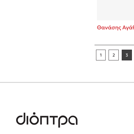
Θανάσης Αγά
1
2
3