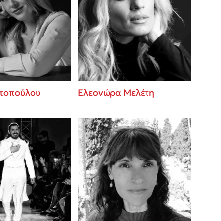
τοπούλου
Ελεονώρα Μελέτη