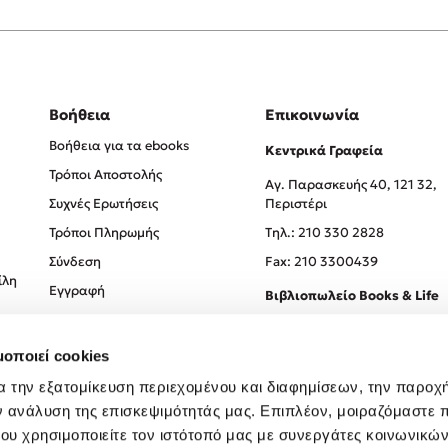
Βοήθεια
Επικοινωνία
Βοήθεια για τα ebooks
Κεντρικά Γραφεία
Τρόποι Αποστολής
Αγ. Παρασκευής 40, 121 32,
Συχνές Ερωτήσεις
Περιστέρι
Τρόποι Πληρωμής
Tηλ.: 210 330 2828
Σύνδεση
Fax: 210 3300439
ίλη
Εγγραφή
Βιβλιοπωλείο Books & Life
Σόλωνος 93-95, 106 78, Αθήν
μοποιεί cookies
Τηλ.:
210 330 0774
α την εξατομίκευση περιεχομένου και διαφημίσεων, την παροχ
ν ανάλυση της επισκεψιμότητάς μας. Επιπλέον, μοιραζόμαστε 
ου χρησιμοποιείτε τον ιστότοπό μας με συνεργάτες κοινωνικώ