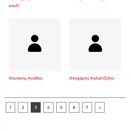
κουλ!
Θανάσης Αγάθος
Θεοχάρης Καλαϊτζίδης
1
2
3
4
5
6
7
»