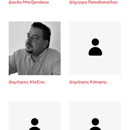
Δανάη Μπεζαντάκου
Δήμητρα Παπαδοπούλου
Sebastian Fitzek
Playlist
Δημήτρης Αλεξίου
Δημήτρης Κόκορης
Στέφανος Ξενάκης
Το λεξικό της ζωής σου