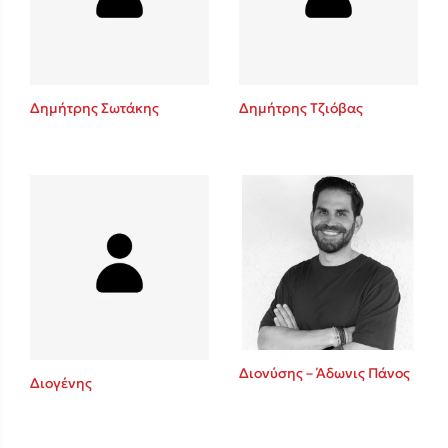
Κώστας Κρομμύδας
Το λιμάνι μου είσαι εσύ
Δημήτρης Σωτάκης
Δημήτρης Τζιόβας
Ιωάννης Γλωσσόπουλος
Ένας γίγαντας στο σχολείο
Διονύσης – Άδωνις Πάνος
Διογένης
Δανάη Δεληγεώργη
Πάνω, κάτω, μπροστά, πίσω