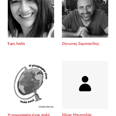
Έφη Λαδά
Ζήνωνας Ζαμπακίδης
Η γεωγραφία είναι πολύ
Ηλίας Μπιστολάς