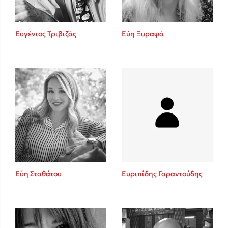
Ευγένιος Τριβιζάς
Εύη Ξυραφά
Εύη Σταθάτου
Ευριπίδης Γαραντούδης