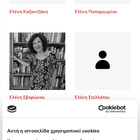
Στέφανος Ξενάκης
Ελένη Καζαντζάκη
Ελένη Παπαργυρίου
Sebastian Fitzek
Freida McFadden
Κατρίνα Τσάνταλη
Lucinda Riley
Mimi Matthews
Benzamin Bécue
Rebecca Yarros
Teo Benedetti
Τζένη Κουτσοδημητροπούλου
Emily Henry
Ελένη Σβορώνου
Ελένη Στελλάτου
Ali Hazelwood
Cori Doerrfeld
Pierdomenico Baccalario
Δανάη Ιμπραχήμ
Αυτή η ιστοσελίδα χρησιμοποιεί cookies