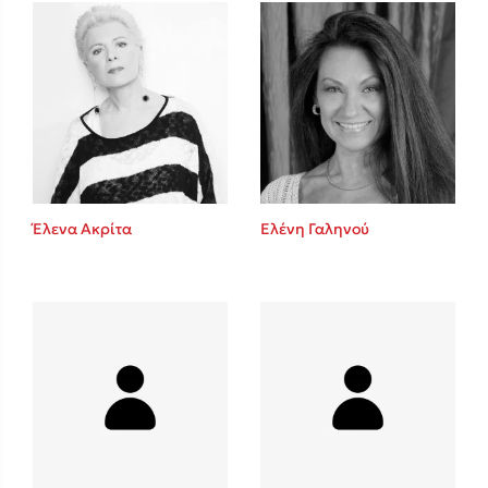
Mel Robbins
Η μέθοδος Αφήστε τους
Έλενα Ακρίτα
Ελένη Γαληνού
Δημοφιλείς Συγγραφείς
Φυστίκι ΠουΚυλάει
Παύλος Καστανάς
El Sombrero