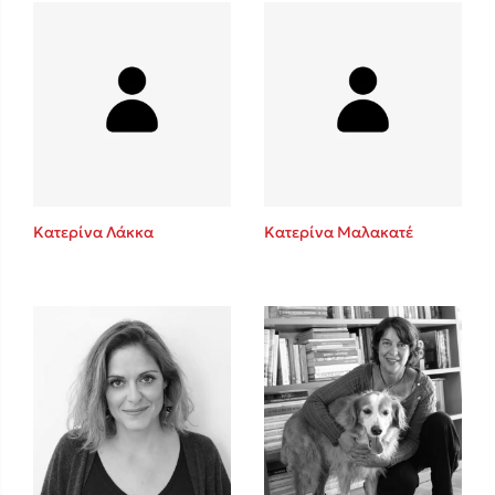
Mel Robbins
Η μέθοδος Αφήστε τους
Κατερίνα Λάκκα
Κατερίνα Μαλακατέ
Δημοφιλείς Συγγραφείς
Φυστίκι ΠουΚυλάει
Παύλος Καστανάς
El Sombrero