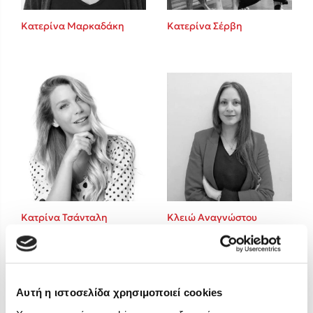
Στέφανος Ξενάκης
Κατερίνα Μαρκαδάκη
Κατερίνα Σέρβη
Sebastian Fitzek
Freida McFadden
Κατρίνα Τσάνταλη
Lucinda Riley
Mimi Matthews
Benzamin Bécue
Rebecca Yarros
Teo Benedetti
Τζένη Κουτσοδημητροπούλου
Emily Henry
Κατρίνα Τσάνταλη
Κλειώ Αναγνώστου
Ali Hazelwood
Cori Doerrfeld
Pierdomenico Baccalario
Δανάη Ιμπραχήμ
Αυτή η ιστοσελίδα χρησιμοποιεί cookies