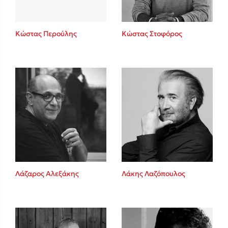
Κώστας Περούλης
Κώστας Στοφόρος
Λάζαρος Αλεξάκης
Λάκης Λαζόπουλος