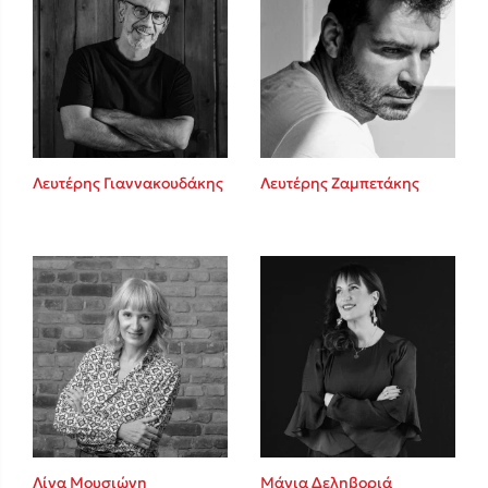
Λευτέρης Γιαννακουδάκης
Λευτέρης Ζαμπετάκης
Λίνα Μουσιώνη
Μάγια Δεληβοριά