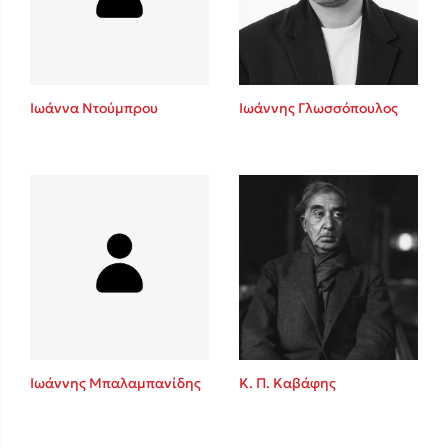
Κώστας Κρομμύδας
Το λιμάνι μου είσαι εσύ
Ιωάννα Ντούμπρου
Ιωάννης Γλωσσόπουλος
Ιωάννης Γλωσσόπουλος
Ένας γίγαντας στο σχολείο
Ιωάννης Μπαλαμπανίδης
Κ. Π. Καβάφης
Δανάη Δεληγεώργη
Πάνω, κάτω, μπροστά, πίσω