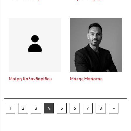
Μαίρη Καλανδαρίδου
Μάκης Μπάστας
1
2
3
4
5
6
7
8
»