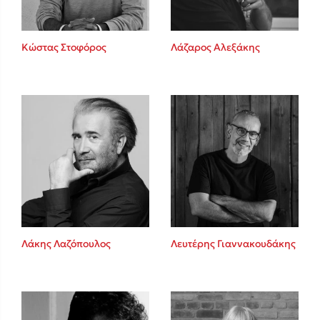
Κώστας Στοφόρος
Λάζαρος Αλεξάκης
Λάκης Λαζόπουλος
Λευτέρης Γιαννακουδάκης