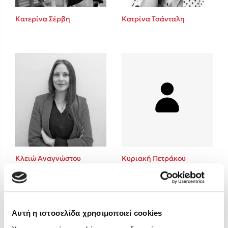
Στέφανος Ξενάκης
Κατερίνα Σέρβη
Κατρίνα Τσάνταλη
Sebastian Fitzek
Freida McFadden
Κατρίνα Τσάνταλη
Lucinda Riley
Mimi Matthews
Benzamin Bécue
Rebecca Yarros
Teo Benedetti
Τζένη Κουτσοδημητροπούλου
Emily Henry
Κλειώ Αναγνώστου
Κυριακή Πετράκου
Ali Hazelwood
Cori Doerrfeld
Pierdomenico Baccalario
Δανάη Ιμπραχήμ
Αυτή η ιστοσελίδα χρησιμοποιεί cookies