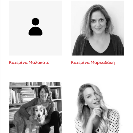
Mel Robbins
Η μέθοδος Αφήστε τους
Κατερίνα Μαλακατέ
Κατερίνα Μαρκαδάκη
Δημοφιλείς Συγγραφείς
Φυστίκι ΠουΚυλάει
Παύλος Καστανάς
El Sombrero