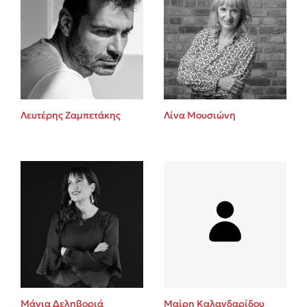
Λευτέρης Ζαμπετάκης
Λίνα Μουσιώνη
Μάγια Δεληβοριά
Μαίρη Καλανδαρίδου