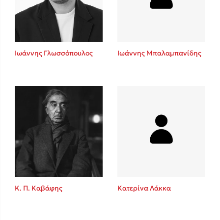
Κώστας Κρομμύδας
Το λιμάνι μου είσαι εσύ
Ιωάννης Γλωσσόπουλος
Ιωάννης Μπαλαμπανίδης
Ιωάννης Γλωσσόπουλος
Ένας γίγαντας στο σχολείο
Κ. Π. Καβάφης
Κατερίνα Λάκκα
Δανάη Δεληγεώργη
Πάνω, κάτω, μπροστά, πίσω