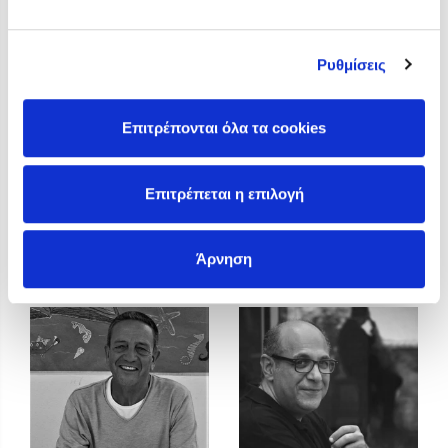
Προσεχείς εκδηλώσεις
Η Δανάη Δεληγεώργη στον Πύργο Κύμης
Ρυθμίσεις
Ο Κώστας Κρομμύδας στο Παλαιοχώρι Καλαμπάκας
Ο Κώστας Κρομμύδας και η Μαρίνα Γιώτη στη Νικήτη
Χαλκιδικής
Επιτρέπονται όλα τα cookies
Ο Στέφανος Ξενάκης στη Χίο
Ο Κώστας Κρομμύδας & η Μαρίνα Γιώτη στο 54o Φεστιβάλ
Επιτρέπεται η επιλογή
Βιβλίου στο Πεδίον του Άρεως
Κώστας Κρομμύδας
Κώστας Περούλης
Άρνηση