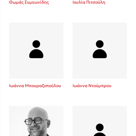
Θωμάς Συμεωνίδης
Ιουλία Πιτσούλη
Sebastian Fitzek
Playlist
Ιωάννα Μπουραζοπούλου
Ιωάννα Ντούμπρου
Στέφανος Ξενάκης
Το λεξικό της ζωής σου