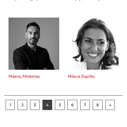
Μάκης Μπάστας
Μάνια Ζηρίδη
1
2
3
4
5
6
7
8
»