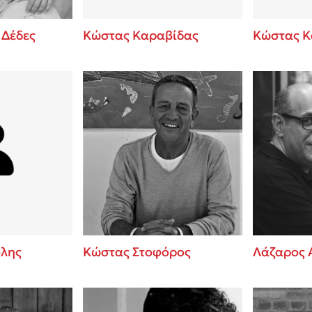
 Δέδες
Κώστας Καραβίδας
Κώστας Κ
λης
Κώστας Στοφόρος
Λάζαρος 