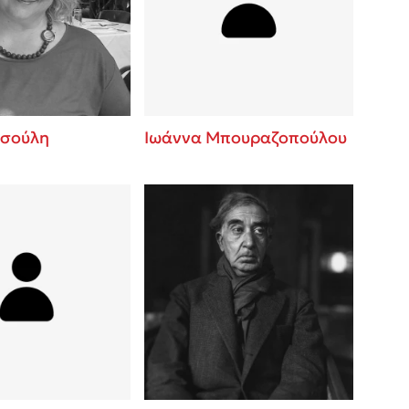
 BBQ pizza
βάσεις σε
νάγκη μας για
ση με τη
τσούλη
Ιωάννα Μπουραζοπούλου
; Κάνε το
η σου!