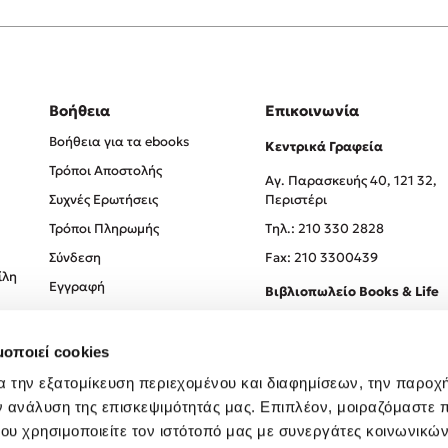
Βοήθεια
Επικοινωνία
Βοήθεια για τα ebooks
Κεντρικά Γραφεία
Τρόποι Αποστολής
Αγ. Παρασκευής 40, 121 32,
Συχνές Ερωτήσεις
Περιστέρι
Τρόποι Πληρωμής
Tηλ.: 210 330 2828
Σύνδεση
Fax: 210 3300439
ίλη
Εγγραφή
Βιβλιοπωλείο Books & Life
Σόλωνος 93-95, 106 78, Αθήν
μοποιεί cookies
Τηλ.:
210 330 0774
α την εξατομίκευση περιεχομένου και διαφημίσεων, την παροχ
ν ανάλυση της επισκεψιμότητάς μας. Επιπλέον, μοιραζόμαστε 
ου χρησιμοποιείτε τον ιστότοπό μας με συνεργάτες κοινωνικώ