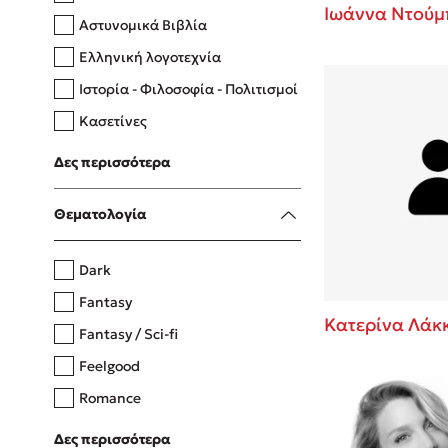
Ιωάννα Ντούμ
Αστυνομικά Βιβλία
Ελληνική λογοτεχνία
Δανάη Δεληγεώργη
Ιστορία - Φιλοσοφία - Πολιτισμοί
Πάνω, κάτω, μπροστά, πίσω
Κασετίνες
Λευκώματα - Έγχρωμοι οδηγοί
Δες περισσότερα
Μαγειρική
Mel Robbins
Θεματολογία
Η μέθοδος Αφήστε τους
Dark
Fantasy
Κατερίνα Λάκ
Fantasy / Sci-fi
Feelgood
Romance
Upmarket
Δες περισσότερα