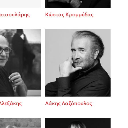
ατσουλάρης
Κώστας Κρομμύδας
Αλεξάκης
Λάκης Λαζόπουλος