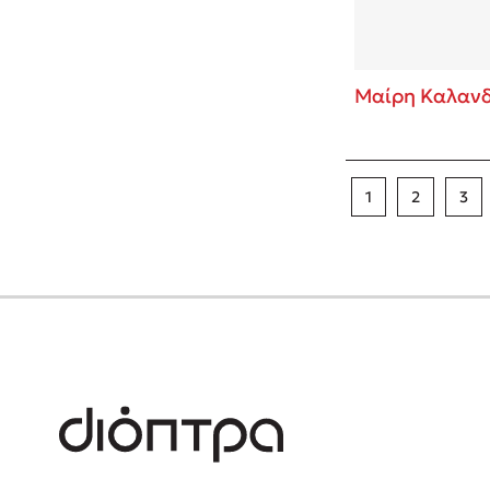
Μαίρη Καλανδ
1
2
3