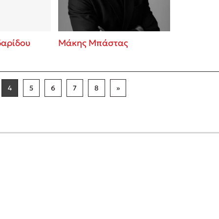
αρίδου
Μάκης Μπάστας
4
5
6
7
8
»