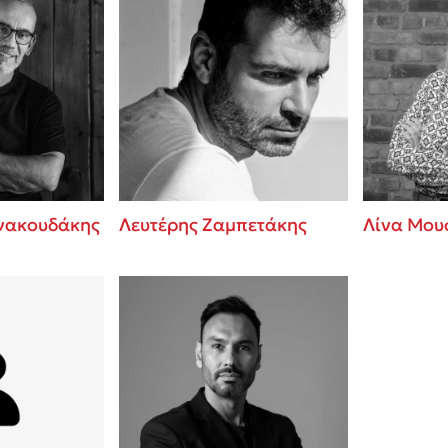
ννακουδάκης
Λευτέρης Ζαμπετάκης
Λίνα Μου