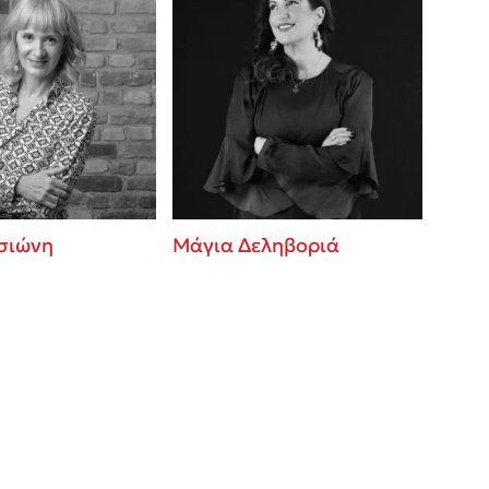
σιώνη
Μάγια Δεληβοριά