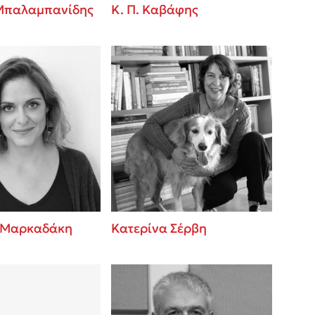
Μπαλαμπανίδης
Κ. Π. Καβάφης
 Μαρκαδάκη
Κατερίνα Σέρβη