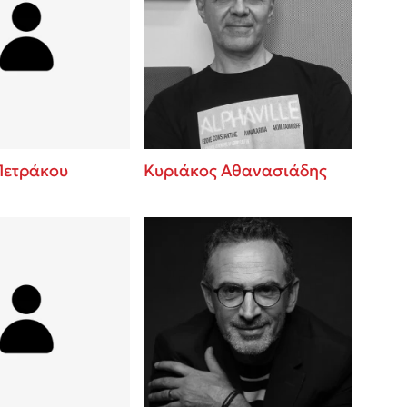
Πετράκου
Κυριάκος Αθανασιάδης