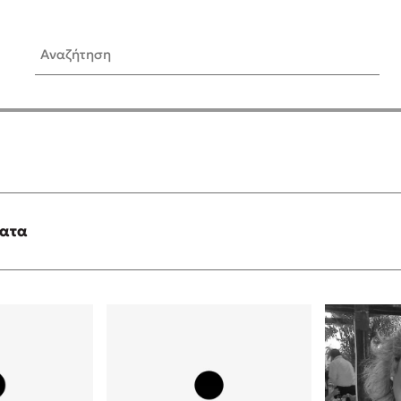
Αναζήτηση
ίς Συγγραφείς
Δημοφιλή Άρθρα
Κυλάει
3 βιβλία βασισμένα σε αλη
γεγονότα!
τανάς
Τεστ: Ποιο αστυνομικό βιβλ
ταιριάζει για το καλοκαίρι;
ματα
νάκης
Ο εθισμός των παιδιών στις
tzek
είναι «το πρόβλημα»
dden
Μια λέξη που συχνά νιώθεις
αγνοείς
νταλη
Τι είναι η νευροποικιλότητα;
y
Δανάη Δεληγεώργη απαντά
ews
Συγχαρητήρια, Πέθανες! Μι
cue
στον Άδη της ελληνικής μυ