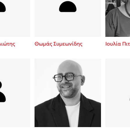
ros
Εύκολη συνταγή για chicken
από τον Άκη Πετρετζίκη!
i
3 βιβλία που μπορείς να δια
οδημητροπούλου
μια μέρα!
Διακοπές με τα παιδιά: Η α
d
παύση σε μετωπική σύγκρου
ιώτης
Θωμάς Συμεωνίδης
Ιουλία Πι
δική τους για εκτόνωση
ld
Πάνω, κάτω, μπροστά, πίσω
 Baccalario
τεστ και ανακάλυψε την τάσ
αχήμ