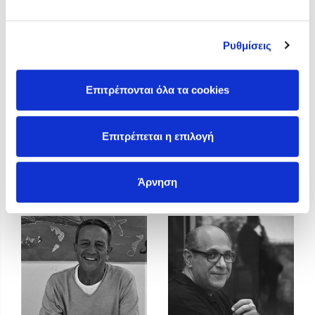
Προσεχείς εκδηλώσεις
Η Δανάη Δεληγεώργη στον Πύργο Κύμης
Ρυθμίσεις
Ο Κώστας Κρομμύδας στο Παλαιοχώρι Καλαμπάκας
Ο Κώστας Κρομμύδας και η Μαρίνα Γιώτη στη Νικήτη
Χαλκιδικής
Επιτρέπονται όλα τα cookies
Ο Στέφανος Ξενάκης στη Χίο
Ο Κώστας Κρομμύδας & η Μαρίνα Γιώτη στο 54o Φεστιβάλ
Επιτρέπεται η επιλογή
Βιβλίου στο Πεδίον του Άρεως
Κώστας Κρομμύδας
Κώστας Περούλης
Άρνηση