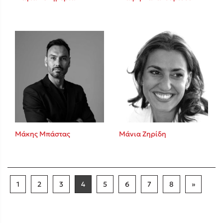
Μάκης Μπάστας
Μάνια Ζηρίδη
1
2
3
4
5
6
7
8
»