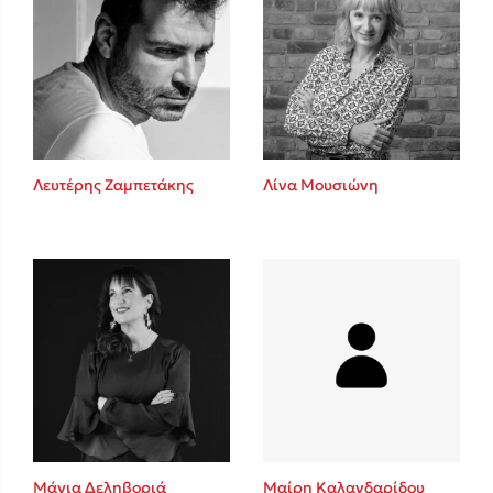
Λευτέρης Ζαμπετάκης
Λίνα Μουσιώνη
Μάγια Δεληβοριά
Μαίρη Καλανδαρίδου