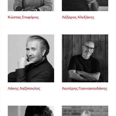
Κώστας Στοφόρος
Λάζαρος Αλεξάκης
Λάκης Λαζόπουλος
Λευτέρης Γιαννακουδάκης