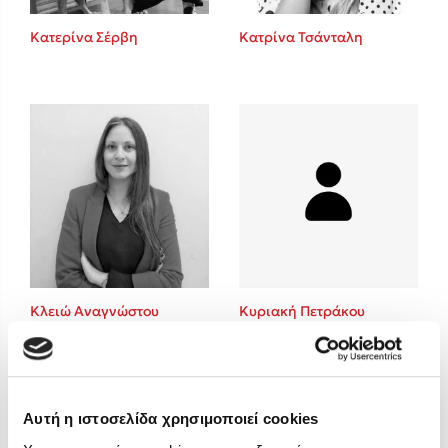
Στέφανος Ξενάκης
Κατερίνα Σέρβη
Κατρίνα Τσάνταλη
Sebastian Fitzek
Freida McFadden
Κατρίνα Τσάνταλη
Lucinda Riley
Mimi Matthews
Benzamin Bécue
Rebecca Yarros
Teo Benedetti
Τζένη Κουτσοδημητροπούλου
Emily Henry
Κλειώ Αναγνώστου
Κυριακή Πετράκου
Ali Hazelwood
Cori Doerrfeld
Pierdomenico Baccalario
Δανάη Ιμπραχήμ
Αυτή η ιστοσελίδα χρησιμοποιεί cookies