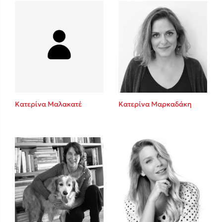
Mel Robbins
Η μέθοδος Αφήστε τους
Κατερίνα Μαλακατέ
Κατερίνα Μαρκαδάκη
Δημοφιλείς Συγγραφείς
Φυστίκι ΠουΚυλάει
Παύλος Καστανάς
El Sombrero