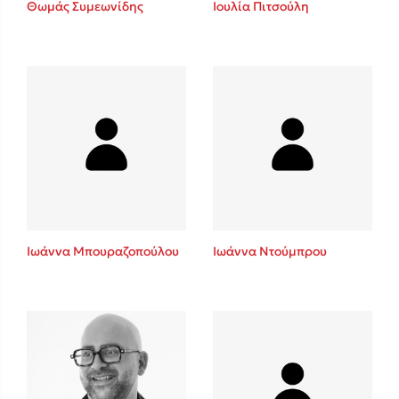
Θωμάς Συμεωνίδης
Ιουλία Πιτσούλη
Sebastian Fitzek
Playlist
Ιωάννα Μπουραζοπούλου
Ιωάννα Ντούμπρου
Στέφανος Ξενάκης
Το λεξικό της ζωής σου