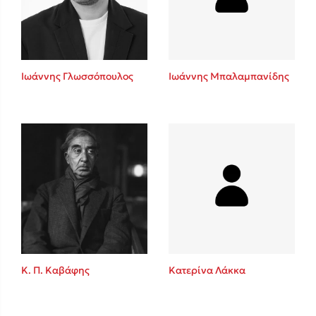
Κώστας Κρομμύδας
Το λιμάνι μου είσαι εσύ
Ιωάννης Γλωσσόπουλος
Ιωάννης Μπαλαμπανίδης
Ιωάννης Γλωσσόπουλος
Ένας γίγαντας στο σχολείο
Κ. Π. Καβάφης
Κατερίνα Λάκκα
Δανάη Δεληγεώργη
Πάνω, κάτω, μπροστά, πίσω