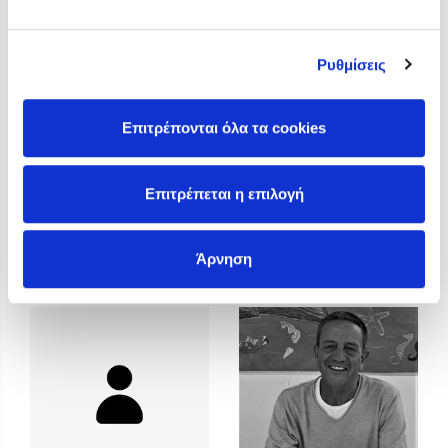
Προσεχείς εκδηλώσεις
Η Δανάη Δεληγεώργη στον Πύργο Κύμης
Ρυθμίσεις
Ο Κώστας Κρομμύδας στο Παλαιοχώρι Καλαμπάκας
Ο Κώστας Κρομμύδας και η Μαρίνα Γιώτη στη Νικήτη
Χαλκιδικής
Επιτρέπονται όλα τα cookies
Ο Στέφανος Ξενάκης στη Χίο
Ο Κώστας Κρομμύδας & η Μαρίνα Γιώτη στο 54o Φεστιβάλ
Επιτρέπεται η επιλογή
Βιβλίου στο Πεδίον του Άρεως
Κώστας Κατσουλάρης
Κώστας Κρομμύδας
Άρνηση