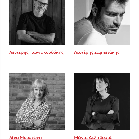
Λευτέρης Γιαννακουδάκης
Λευτέρης Ζαμπετάκης
Λίνα Μουσιώνη
Μάγια Δεληβοριά