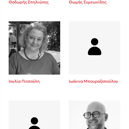
Θοδωρής Σπηλιώτης
Θωμάς Συμεωνίδης
Sebastian Fitzek
Playlist
Ιουλία Πιτσούλη
Ιωάννα Μπουραζοπούλου
Στέφανος Ξενάκης
Το λεξικό της ζωής σου