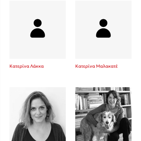
Mel Robbins
Η μέθοδος Αφήστε τους
Κατερίνα Λάκκα
Κατερίνα Μαλακατέ
Δημοφιλείς Συγγραφείς
Φυστίκι ΠουΚυλάει
Παύλος Καστανάς
El Sombrero