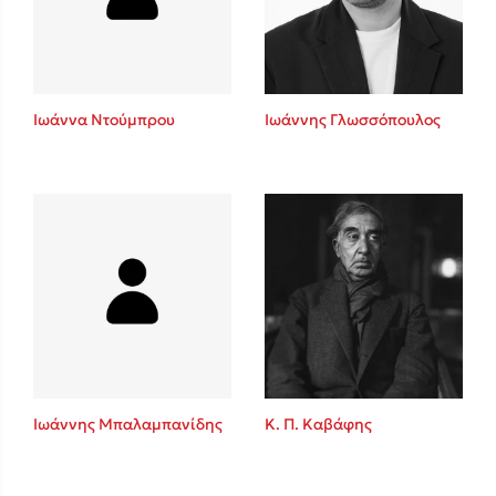
Κώστας Κρομμύδας
Το λιμάνι μου είσαι εσύ
Ιωάννα Ντούμπρου
Ιωάννης Γλωσσόπουλος
Ιωάννης Γλωσσόπουλος
Ένας γίγαντας στο σχολείο
Ιωάννης Μπαλαμπανίδης
Κ. Π. Καβάφης
Δανάη Δεληγεώργη
Πάνω, κάτω, μπροστά, πίσω