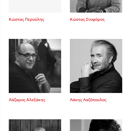
Κώστας Περούλης
Κώστας Στοφόρος
Λάζαρος Αλεξάκης
Λάκης Λαζόπουλος