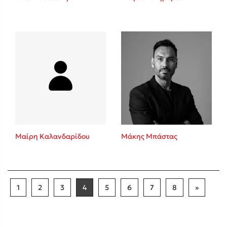
Μαίρη Καλανδαρίδου
Μάκης Μπάστας
1
2
3
4
5
6
7
8
»