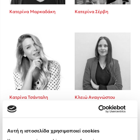
Στέφανος Ξενάκης
Κατερίνα Μαρκαδάκη
Κατερίνα Σέρβη
Sebastian Fitzek
Freida McFadden
Κατρίνα Τσάνταλη
Lucinda Riley
Mimi Matthews
Benzamin Bécue
Rebecca Yarros
Teo Benedetti
Τζένη Κουτσοδημητροπούλου
Emily Henry
Κατρίνα Τσάνταλη
Κλειώ Αναγνώστου
Ali Hazelwood
Cori Doerrfeld
Pierdomenico Baccalario
Δανάη Ιμπραχήμ
Αυτή η ιστοσελίδα χρησιμοποιεί cookies