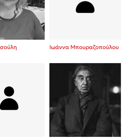
βάσεις σε
 BBQ pizza
νάγκη μας για
ση με τη
τσούλη
Ιωάννα Μπουραζοπούλου
; Κάνε το
η σου!