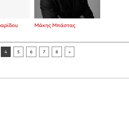
αρίδου
Μάκης Μπάστας
4
5
6
7
8
»