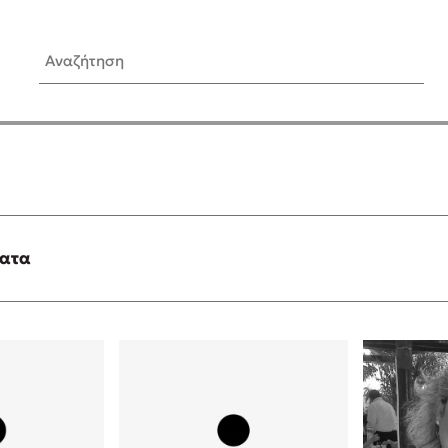
Αναζήτηση
ίς Συγγραφείς
Δημοφιλή Άρθρα
Κυλάει
3 βιβλία βασισμένα σε αλη
γεγονότα!
τανάς
Τεστ: Ποιο αστυνομικό βιβλ
ταιριάζει για το καλοκαίρι;
ματα
νάκης
Ο εθισμός των παιδιών στις
tzek
είναι «το πρόβλημα»
dden
Μια λέξη που συχνά νιώθεις
αγνοείς
νταλη
Τι είναι η νευροποικιλότητα;
y
Δανάη Δεληγεώργη απαντά
ews
Συγχαρητήρια, Πέθανες! Μι
cue
στον Άδη της ελληνικής μυ