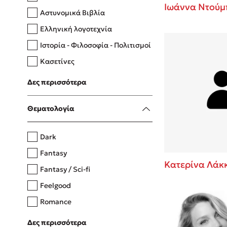
Ιωάννα Ντούμ
Αστυνομικά Βιβλία
Ελληνική λογοτεχνία
Δανάη Δεληγεώργη
Ιστορία - Φιλοσοφία - Πολιτισμοί
Πάνω, κάτω, μπροστά, πίσω
Κασετίνες
Λευκώματα - Έγχρωμοι οδηγοί
Δες περισσότερα
Μαγειρική
Mel Robbins
Θεματολογία
Η μέθοδος Αφήστε τους
Dark
Fantasy
Κατερίνα Λάκ
Fantasy / Sci-fi
Feelgood
Romance
Upmarket
Δες περισσότερα