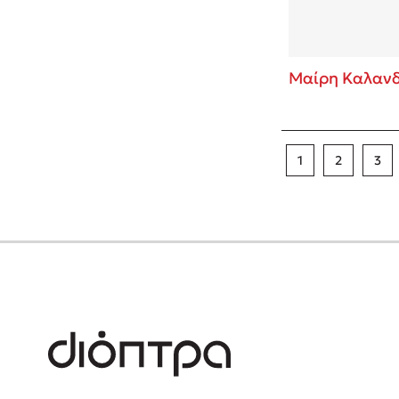
Μαίρη Καλανδ
1
2
3