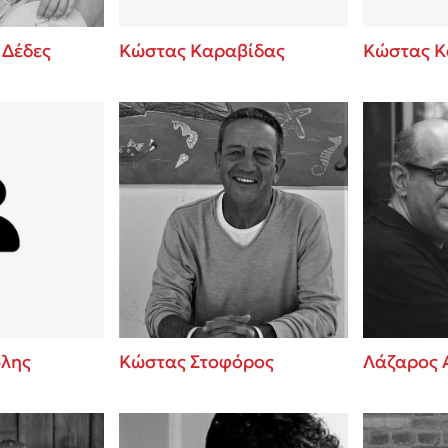
 Δέδες
Κώστας Καραβίδας
Κώστας Κ
λης
Κώστας Στοφόρος
Λάζαρος 