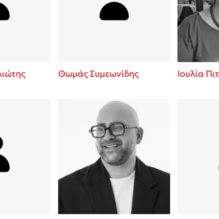
ros
3 βιβλία που μπορείς να δια
μια μέρα!
i
Εύκολη συνταγή για chicken
οδημητροπούλου
από τον Άκη Πετρετζίκη!
Διακοπές με τα παιδιά: Η α
d
παύση σε μετωπική σύγκρου
ιώτης
Θωμάς Συμεωνίδης
Ιουλία Πι
δική τους για εκτόνωση
ld
Πάνω, κάτω, μπροστά, πίσω
 Baccalario
τεστ και ανακάλυψε την τάσ
αχήμ