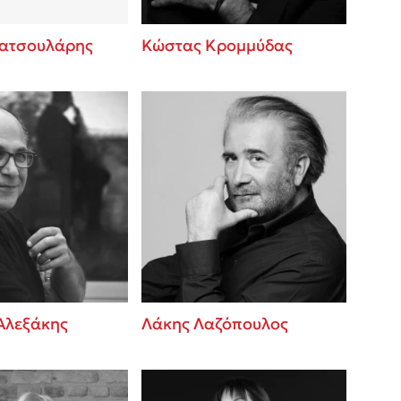
ατσουλάρης
Κώστας Κρομμύδας
Αλεξάκης
Λάκης Λαζόπουλος