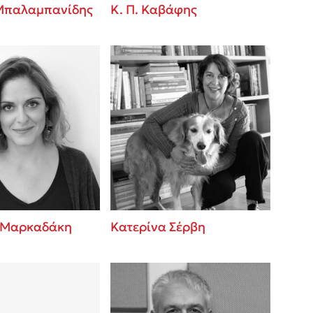
Μπαλαμπανίδης
Κ. Π. Καβάφης
 Μαρκαδάκη
Κατερίνα Σέρβη