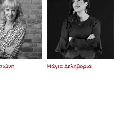
σιώνη
Μάγια Δεληβοριά