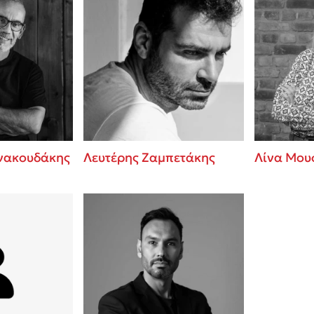
ννακουδάκης
Λευτέρης Ζαμπετάκης
Λίνα Μου