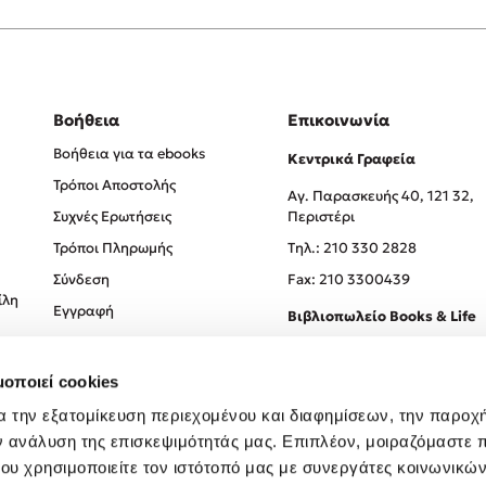
Βοήθεια
Επικοινωνία
Βοήθεια για τα ebooks
Κεντρικά Γραφεία
Τρόποι Αποστολής
Αγ. Παρασκευής 40, 121 32,
Συχνές Ερωτήσεις
Περιστέρι
Τρόποι Πληρωμής
Tηλ.: 210 330 2828
Σύνδεση
Fax: 210 3300439
ίλη
Εγγραφή
Βιβλιοπωλείο Books & Life
Σόλωνος 93-95, 106 78, Αθήν
μοποιεί cookies
Τηλ.:
210 330 0774
α την εξατομίκευση περιεχομένου και διαφημίσεων, την παροχ
ν ανάλυση της επισκεψιμότητάς μας. Επιπλέον, μοιραζόμαστε 
ου χρησιμοποιείτε τον ιστότοπό μας με συνεργάτες κοινωνικώ