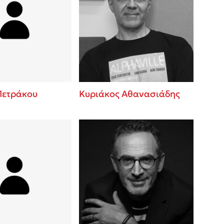
Πετράκου
Κυριάκος Αθανασιάδης