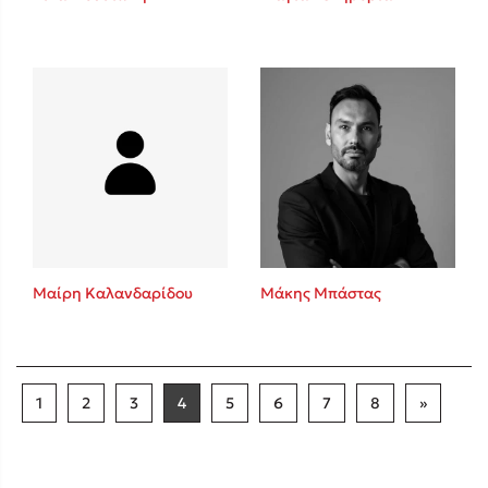
Μαίρη Καλανδαρίδου
Μάκης Μπάστας
1
2
3
4
5
6
7
8
»