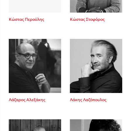
Κώστας Περούλης
Κώστας Στοφόρος
Λάζαρος Αλεξάκης
Λάκης Λαζόπουλος