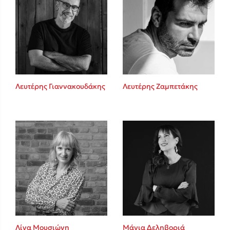
Λευτέρης Γιαννακουδάκης
Λευτέρης Ζαμπετάκης
Λίνα Μουσιώνη
Μάγια Δεληβοριά