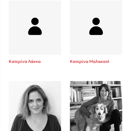
Mel Robbins
Η μέθοδος Αφήστε τους
Κατερίνα Λάκκα
Κατερίνα Μαλακατέ
Δημοφιλείς Συγγραφείς
Φυστίκι ΠουΚυλάει
Παύλος Καστανάς
El Sombrero