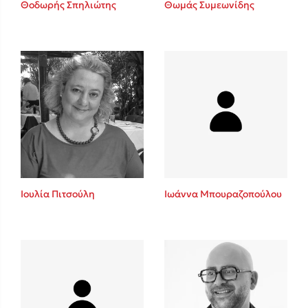
Θοδωρής Σπηλιώτης
Θωμάς Συμεωνίδης
Sebastian Fitzek
Playlist
Ιουλία Πιτσούλη
Ιωάννα Μπουραζοπούλου
Στέφανος Ξενάκης
Το λεξικό της ζωής σου