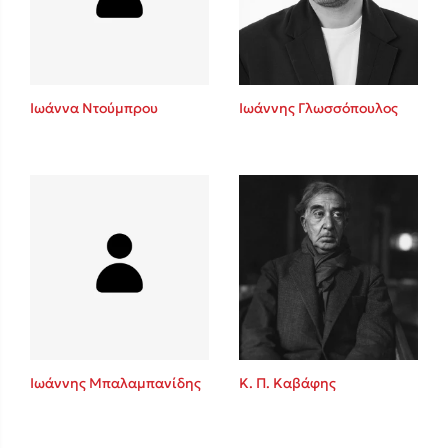
Κώστας Κρομμύδας
Το λιμάνι μου είσαι εσύ
Ιωάννα Ντούμπρου
Ιωάννης Γλωσσόπουλος
Ιωάννης Γλωσσόπουλος
Ένας γίγαντας στο σχολείο
Ιωάννης Μπαλαμπανίδης
Κ. Π. Καβάφης
Δανάη Δεληγεώργη
Πάνω, κάτω, μπροστά, πίσω