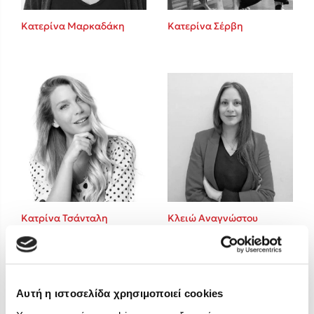
Στέφανος Ξενάκης
Κατερίνα Μαρκαδάκη
Κατερίνα Σέρβη
Sebastian Fitzek
Freida McFadden
Κατρίνα Τσάνταλη
Lucinda Riley
Mimi Matthews
Benzamin Bécue
Rebecca Yarros
Teo Benedetti
Τζένη Κουτσοδημητροπούλου
Emily Henry
Κατρίνα Τσάνταλη
Κλειώ Αναγνώστου
Ali Hazelwood
Cori Doerrfeld
Pierdomenico Baccalario
Δανάη Ιμπραχήμ
Αυτή η ιστοσελίδα χρησιμοποιεί cookies