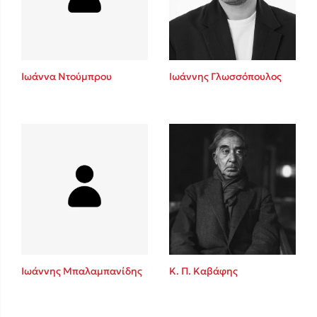
Κώστας Κρομμύδας
Το λιμάνι μου είσαι εσύ
Ιωάννα Ντούμπρου
Ιωάννης Γλωσσόπουλος
Ιωάννης Γλωσσόπουλος
Ένας γίγαντας στο σχολείο
Ιωάννης Μπαλαμπανίδης
Κ. Π. Καβάφης
Δανάη Δεληγεώργη
Πάνω, κάτω, μπροστά, πίσω