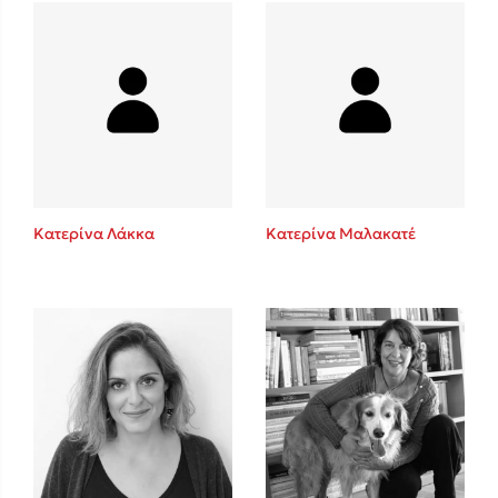
Mel Robbins
Η μέθοδος Αφήστε τους
Κατερίνα Λάκκα
Κατερίνα Μαλακατέ
Δημοφιλείς Συγγραφείς
Φυστίκι ΠουΚυλάει
Παύλος Καστανάς
El Sombrero