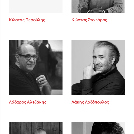
Κώστας Περούλης
Κώστας Στοφόρος
Λάζαρος Αλεξάκης
Λάκης Λαζόπουλος