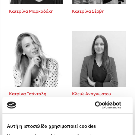
Στέφανος Ξενάκης
Κατερίνα Μαρκαδάκη
Κατερίνα Σέρβη
Sebastian Fitzek
Freida McFadden
Κατρίνα Τσάνταλη
Lucinda Riley
Mimi Matthews
Benzamin Bécue
Rebecca Yarros
Teo Benedetti
Τζένη Κουτσοδημητροπούλου
Emily Henry
Κατρίνα Τσάνταλη
Κλειώ Αναγνώστου
Ali Hazelwood
Pierdomenico Baccalario
Cori Doerrfeld
Δανάη Ιμπραχήμ
Αυτή η ιστοσελίδα χρησιμοποιεί cookies