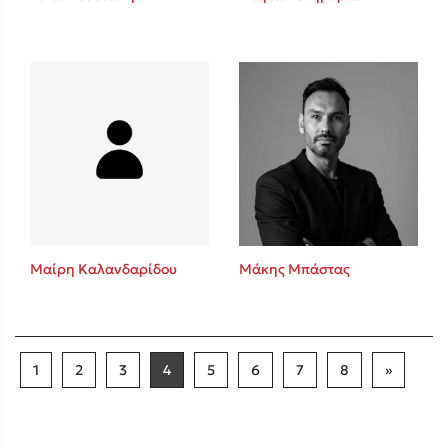
Μαίρη Καλανδαρίδου
Μάκης Μπάστας
1
2
3
4
5
6
7
8
»