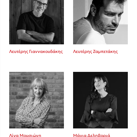
Λευτέρης Γιαννακουδάκης
Λευτέρης Ζαμπετάκης
Λίνα Μουσιώνη
Μάγια Δεληβοριά