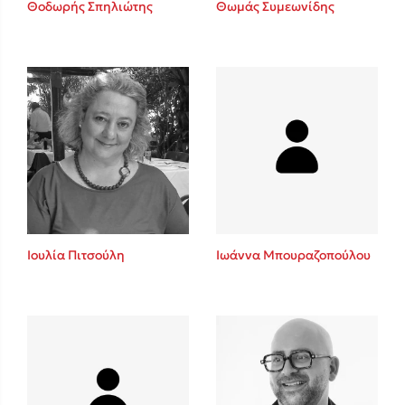
Θοδωρής Σπηλιώτης
Θωμάς Συμεωνίδης
Sebastian Fitzek
Playlist
Ιουλία Πιτσούλη
Ιωάννα Μπουραζοπούλου
Στέφανος Ξενάκης
Το λεξικό της ζωής σου