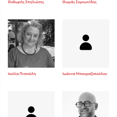
Θοδωρής Σπηλιώτης
Θωμάς Συμεωνίδης
Sebastian Fitzek
Playlist
Ιουλία Πιτσούλη
Ιωάννα Μπουραζοπούλου
Στέφανος Ξενάκης
Το λεξικό της ζωής σου