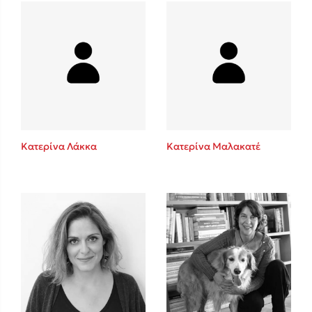
Mel Robbins
Η μέθοδος Αφήστε τους
Κατερίνα Λάκκα
Κατερίνα Μαλακατέ
Δημοφιλείς Συγγραφείς
Φυστίκι ΠουΚυλάει
Παύλος Καστανάς
El Sombrero