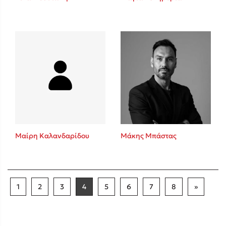
Μαίρη Καλανδαρίδου
Μάκης Μπάστας
1
2
3
4
5
6
7
8
»