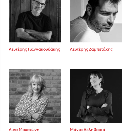
Λευτέρης Γιαννακουδάκης
Λευτέρης Ζαμπετάκης
Λίνα Μουσιώνη
Μάγια Δεληβοριά