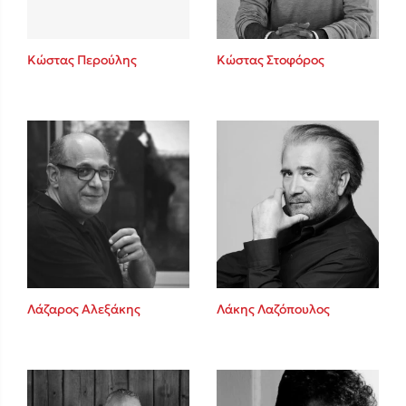
Κώστας Περούλης
Κώστας Στοφόρος
Λάζαρος Αλεξάκης
Λάκης Λαζόπουλος