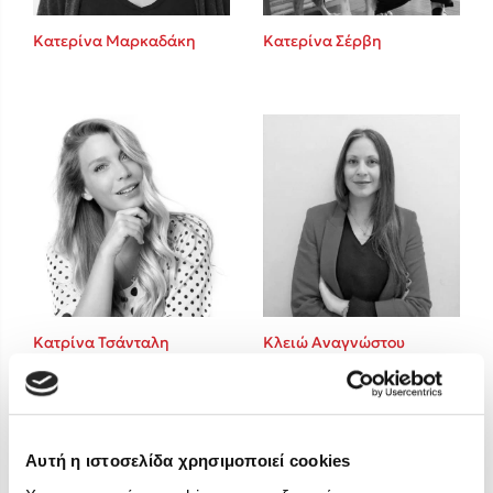
Στέφανος Ξενάκης
Κατερίνα Μαρκαδάκη
Κατερίνα Σέρβη
Sebastian Fitzek
Freida McFadden
Κατρίνα Τσάνταλη
Lucinda Riley
Mimi Matthews
Benzamin Bécue
Rebecca Yarros
Teo Benedetti
Τζένη Κουτσοδημητροπούλου
Emily Henry
Κατρίνα Τσάνταλη
Κλειώ Αναγνώστου
Ali Hazelwood
Cori Doerrfeld
Pierdomenico Baccalario
Δανάη Ιμπραχήμ
Αυτή η ιστοσελίδα χρησιμοποιεί cookies