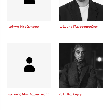
Κώστας Κρομμύδας
Το λιμάνι μου είσαι εσύ
Ιωάννα Ντούμπρου
Ιωάννης Γλωσσόπουλος
Ιωάννης Γλωσσόπουλος
Ένας γίγαντας στο σχολείο
Ιωάννης Μπαλαμπανίδης
Κ. Π. Καβάφης
Δανάη Δεληγεώργη
Πάνω, κάτω, μπροστά, πίσω