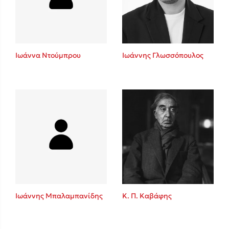
Κώστας Κρομμύδας
Το λιμάνι μου είσαι εσύ
Ιωάννα Ντούμπρου
Ιωάννης Γλωσσόπουλος
Ιωάννης Γλωσσόπουλος
Ένας γίγαντας στο σχολείο
Ιωάννης Μπαλαμπανίδης
Κ. Π. Καβάφης
Δανάη Δεληγεώργη
Πάνω, κάτω, μπροστά, πίσω