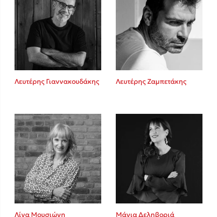
Λευτέρης Γιαννακουδάκης
Λευτέρης Ζαμπετάκης
Λίνα Μουσιώνη
Μάγια Δεληβοριά