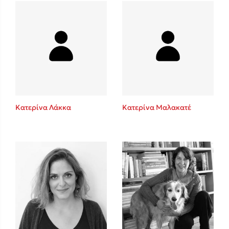
Mel Robbins
Η μέθοδος Αφήστε τους
Κατερίνα Λάκκα
Κατερίνα Μαλακατέ
Δημοφιλείς Συγγραφείς
Φυστίκι ΠουΚυλάει
Παύλος Καστανάς
El Sombrero