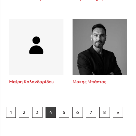
Μαίρη Καλανδαρίδου
Μάκης Μπάστας
1
2
3
4
5
6
7
8
»