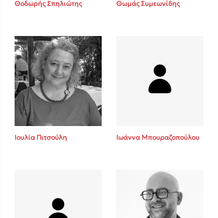
Θοδωρής Σπηλιώτης
Θωμάς Συμεωνίδης
Sebastian Fitzek
Playlist
Ιουλία Πιτσούλη
Ιωάννα Μπουραζοπούλου
Στέφανος Ξενάκης
Το λεξικό της ζωής σου