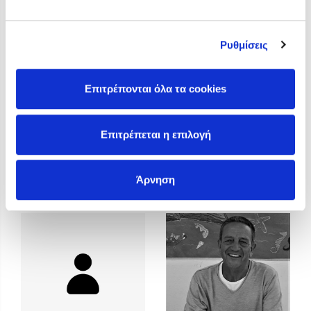
Προσεχείς εκδηλώσεις
Η Δανάη Δεληγεώργη στον Πύργο Κύμης
Ρυθμίσεις
Ο Κώστας Κρομμύδας στο Παλαιοχώρι Καλαμπάκας
Ο Κώστας Κρομμύδας και η Μαρίνα Γιώτη στη Νικήτη
Χαλκιδικής
Επιτρέπονται όλα τα cookies
Ο Στέφανος Ξενάκης στη Χίο
Ο Κώστας Κρομμύδας & η Μαρίνα Γιώτη στο 54o Φεστιβάλ
Επιτρέπεται η επιλογή
Βιβλίου στο Πεδίον του Άρεως
Κώστας Κατσουλάρης
Κώστας Κρομμύδας
Άρνηση