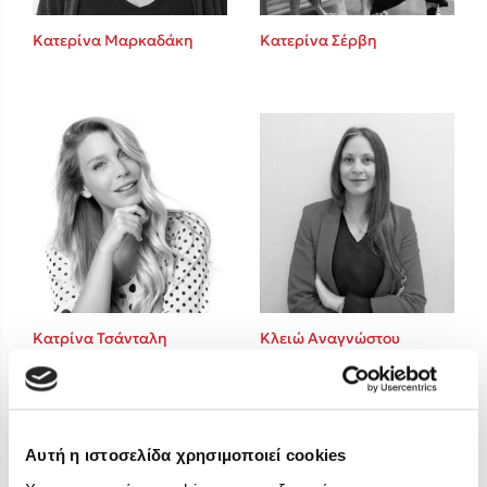
Στέφανος Ξενάκης
Κατερίνα Μαρκαδάκη
Κατερίνα Σέρβη
Sebastian Fitzek
Freida McFadden
Κατρίνα Τσάνταλη
Lucinda Riley
Mimi Matthews
Benzamin Bécue
Rebecca Yarros
Teo Benedetti
Τζένη Κουτσοδημητροπούλου
Emily Henry
Κατρίνα Τσάνταλη
Κλειώ Αναγνώστου
Ali Hazelwood
Cori Doerrfeld
Pierdomenico Baccalario
Δανάη Ιμπραχήμ
Αυτή η ιστοσελίδα χρησιμοποιεί cookies