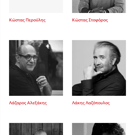
Κώστας Περούλης
Κώστας Στοφόρος
Λάζαρος Αλεξάκης
Λάκης Λαζόπουλος