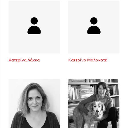
Mel Robbins
Η μέθοδος Αφήστε τους
Κατερίνα Λάκκα
Κατερίνα Μαλακατέ
Δημοφιλείς Συγγραφείς
Φυστίκι ΠουΚυλάει
Παύλος Καστανάς
El Sombrero