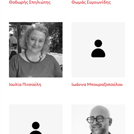
Θοδωρής Σπηλιώτης
Θωμάς Συμεωνίδης
Sebastian Fitzek
Playlist
Ιουλία Πιτσούλη
Ιωάννα Μπουραζοπούλου
Στέφανος Ξενάκης
Το λεξικό της ζωής σου