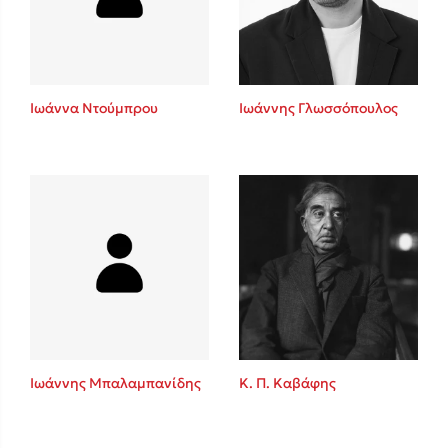
Κώστας Κρομμύδας
Το λιμάνι μου είσαι εσύ
Ιωάννα Ντούμπρου
Ιωάννης Γλωσσόπουλος
Ιωάννης Γλωσσόπουλος
Ένας γίγαντας στο σχολείο
Ιωάννης Μπαλαμπανίδης
Κ. Π. Καβάφης
Δανάη Δεληγεώργη
Πάνω, κάτω, μπροστά, πίσω