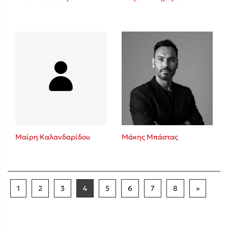
Μαίρη Καλανδαρίδου
Μάκης Μπάστας
1
2
3
4
5
6
7
8
»