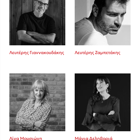
Λευτέρης Γιαννακουδάκης
Λευτέρης Ζαμπετάκης
Λίνα Μουσιώνη
Μάγια Δεληβοριά