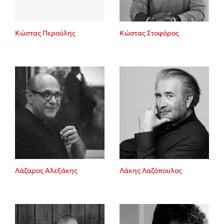
Κώστας Περούλης
Κώστας Στοφόρος
Λάζαρος Αλεξάκης
Λάκης Λαζόπουλος