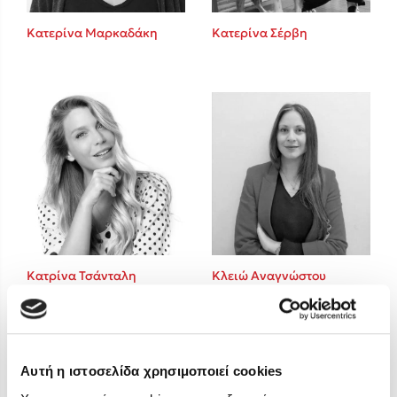
Στέφανος Ξενάκης
Κατερίνα Μαρκαδάκη
Κατερίνα Σέρβη
Sebastian Fitzek
Freida McFadden
Κατρίνα Τσάνταλη
Lucinda Riley
Mimi Matthews
Benzamin Bécue
Rebecca Yarros
Teo Benedetti
Τζένη Κουτσοδημητροπούλου
Emily Henry
Κατρίνα Τσάνταλη
Κλειώ Αναγνώστου
Ali Hazelwood
Cori Doerrfeld
Pierdomenico Baccalario
Δανάη Ιμπραχήμ
Αυτή η ιστοσελίδα χρησιμοποιεί cookies