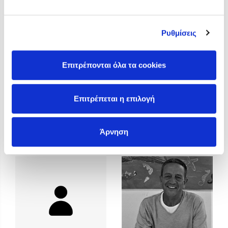
Προσεχείς εκδηλώσεις
Η Δανάη Δεληγεώργη στον Πύργο Κύμης
Ρυθμίσεις
Ο Κώστας Κρομμύδας στο Παλαιοχώρι Καλαμπάκας
Ο Κώστας Κρομμύδας και η Μαρίνα Γιώτη στη Νικήτη
Χαλκιδικής
Επιτρέπονται όλα τα cookies
Ο Στέφανος Ξενάκης στη Χίο
Ο Κώστας Κρομμύδας & η Μαρίνα Γιώτη στο 54o Φεστιβάλ
Επιτρέπεται η επιλογή
Βιβλίου στο Πεδίον του Άρεως
Κώστας Κατσουλάρης
Κώστας Κρομμύδας
Άρνηση