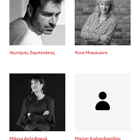
Λευτέρης Ζαμπετάκης
Λίνα Μουσιώνη
Μάγια Δεληβοριά
Μαίρη Καλανδαρίδου