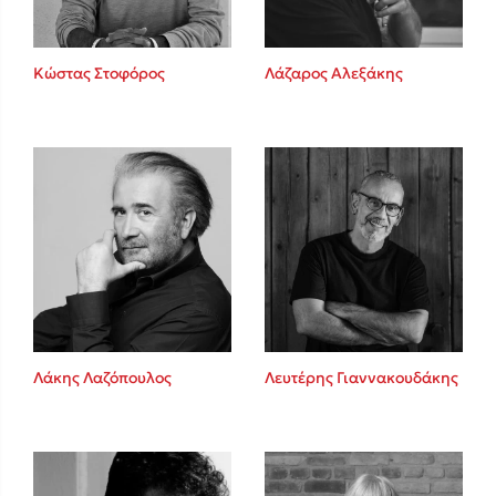
Κώστας Στοφόρος
Λάζαρος Αλεξάκης
Λάκης Λαζόπουλος
Λευτέρης Γιαννακουδάκης