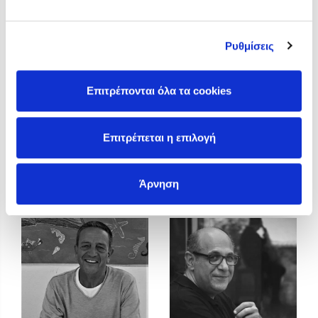
Προσεχείς εκδηλώσεις
Η Δανάη Δεληγεώργη στον Πύργο Κύμης
Ρυθμίσεις
Ο Κώστας Κρομμύδας στο Παλαιοχώρι Καλαμπάκας
Ο Κώστας Κρομμύδας και η Μαρίνα Γιώτη στη Νικήτη
Χαλκιδικής
Επιτρέπονται όλα τα cookies
Ο Στέφανος Ξενάκης στη Χίο
Ο Κώστας Κρομμύδας & η Μαρίνα Γιώτη στο 54o Φεστιβάλ
Επιτρέπεται η επιλογή
Βιβλίου στο Πεδίον του Άρεως
Κώστας Κρομμύδας
Κώστας Περούλης
Άρνηση