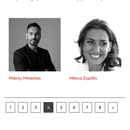
Μάκης Μπάστας
Μάνια Ζηρίδη
1
2
3
4
5
6
7
8
»