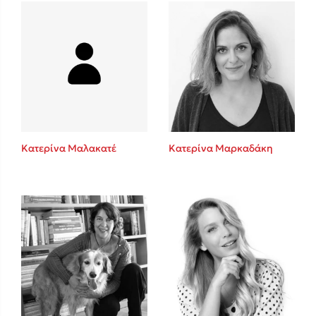
Mel Robbins
Η μέθοδος Αφήστε τους
Κατερίνα Μαλακατέ
Κατερίνα Μαρκαδάκη
Δημοφιλείς Συγγραφείς
Φυστίκι ΠουΚυλάει
Παύλος Καστανάς
El Sombrero