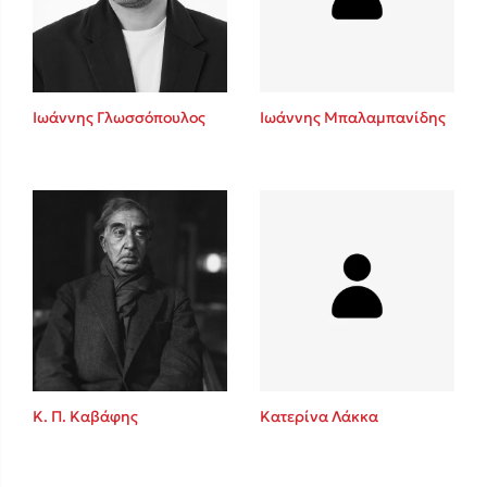
Κώστας Κρομμύδας
Το λιμάνι μου είσαι εσύ
Ιωάννης Γλωσσόπουλος
Ιωάννης Μπαλαμπανίδης
Ιωάννης Γλωσσόπουλος
Ένας γίγαντας στο σχολείο
Κ. Π. Καβάφης
Κατερίνα Λάκκα
Δανάη Δεληγεώργη
Πάνω, κάτω, μπροστά, πίσω