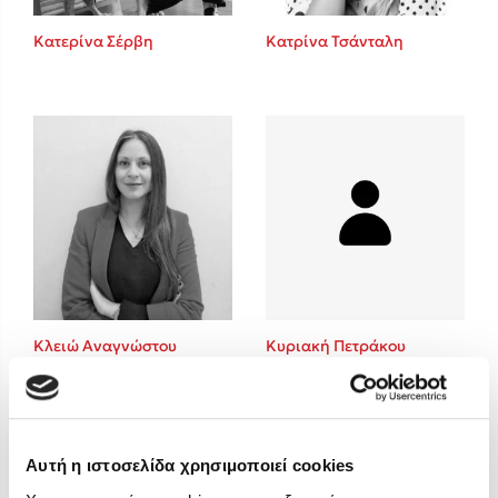
Στέφανος Ξενάκης
Κατερίνα Σέρβη
Κατρίνα Τσάνταλη
Sebastian Fitzek
Freida McFadden
Κατρίνα Τσάνταλη
Lucinda Riley
Mimi Matthews
Benzamin Bécue
Rebecca Yarros
Teo Benedetti
Τζένη Κουτσοδημητροπούλου
Emily Henry
Κλειώ Αναγνώστου
Κυριακή Πετράκου
Ali Hazelwood
Cori Doerrfeld
Pierdomenico Baccalario
Δανάη Ιμπραχήμ
Αυτή η ιστοσελίδα χρησιμοποιεί cookies