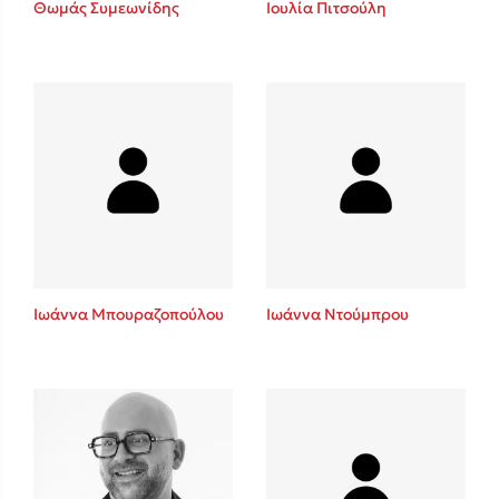
Θωμάς Συμεωνίδης
Ιουλία Πιτσούλη
Sebastian Fitzek
Playlist
Ιωάννα Μπουραζοπούλου
Ιωάννα Ντούμπρου
Στέφανος Ξενάκης
Το λεξικό της ζωής σου