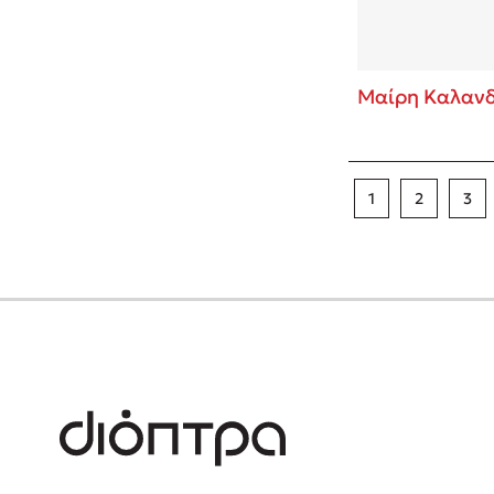
Μαίρη Καλανδ
1
2
3