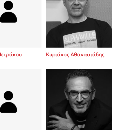
Πετράκου
Κυριάκος Αθανασιάδης