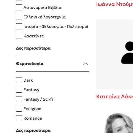
Ιωάννα Ντούμ
Αστυνομικά Βιβλία
Ελληνική λογοτεχνία
Δανάη Δεληγεώργη
Ιστορία - Φιλοσοφία - Πολιτισμοί
Πάνω, κάτω, μπροστά, πίσω
Κασετίνες
Λευκώματα - Έγχρωμοι οδηγοί
Δες περισσότερα
Μαγειρική
Mel Robbins
Θεματολογία
Η μέθοδος Αφήστε τους
Dark
Fantasy
Κατερίνα Λάκ
Fantasy / Sci-fi
Feelgood
Romance
Upmarket
Δες περισσότερα