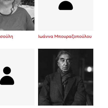
βάσεις σε
 BBQ pizza
νάγκη μας για
ση με τη
τσούλη
Ιωάννα Μπουραζοπούλου
; Κάνε το
η σου!