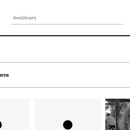
Αναζήτηση
ίς Συγγραφείς
Δημοφιλή Άρθρα
Κυλάει
3 βιβλία βασισμένα σε αλη
γεγονότα!
τανάς
Τεστ: Ποιο αστυνομικό βιβλ
ταιριάζει για το καλοκαίρι;
ματα
νάκης
Ο εθισμός των παιδιών στις
tzek
είναι «το πρόβλημα»
dden
Μια λέξη που συχνά νιώθεις
αγνοείς
νταλη
Τι είναι η νευροποικιλότητα;
y
Δανάη Δεληγεώργη απαντά
ews
Συγχαρητήρια, Πέθανες! Μι
cue
στον Άδη της ελληνικής μυ