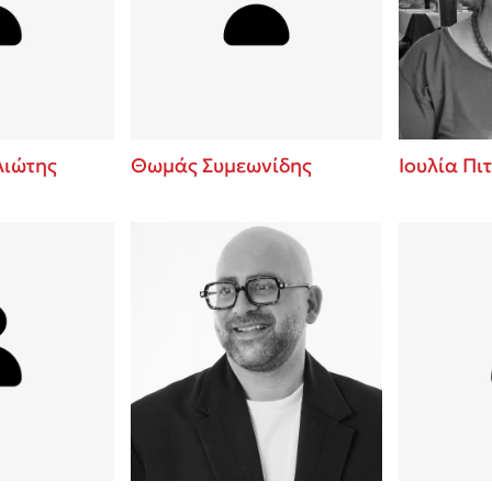
ros
3 βιβλία που μπορείς να δια
μια μέρα!
i
Εύκολη συνταγή για chicken
οδημητροπούλου
από τον Άκη Πετρετζίκη!
Διακοπές με τα παιδιά: Η α
d
παύση σε μετωπική σύγκρου
ιώτης
Θωμάς Συμεωνίδης
Ιουλία Πι
δική τους για εκτόνωση
ld
Πάνω, κάτω, μπροστά, πίσω
 Baccalario
τεστ και ανακάλυψε την τάσ
αχήμ