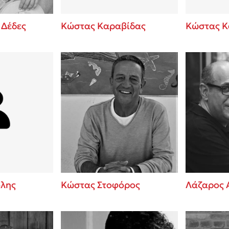
 Δέδες
Κώστας Καραβίδας
Κώστας Κ
λης
Κώστας Στοφόρος
Λάζαρος 