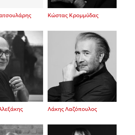
ατσουλάρης
Κώστας Κρομμύδας
Αλεξάκης
Λάκης Λαζόπουλος