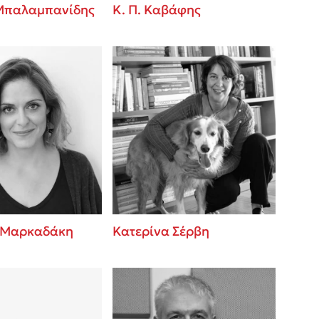
Μπαλαμπανίδης
Κ. Π. Καβάφης
 Μαρκαδάκη
Κατερίνα Σέρβη