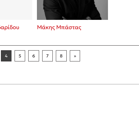
αρίδου
Μάκης Μπάστας
4
5
6
7
8
»