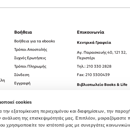
Βοήθεια
Επικοινωνία
Βοήθεια για τα ebooks
Κεντρικά Γραφεία
Τρόποι Αποστολής
Αγ. Παρασκευής 40, 121 32,
Συχνές Ερωτήσεις
Περιστέρι
Τρόποι Πληρωμής
Tηλ.: 210 330 2828
Σύνδεση
Fax: 210 3300439
ίλη
Εγγραφή
Βιβλιοπωλείο Books & Life
Σόλωνος 93-95, 106 78, Αθήν
μοποιεί cookies
Τηλ.:
210 330 0774
α την εξατομίκευση περιεχομένου και διαφημίσεων, την παροχ
ν ανάλυση της επισκεψιμότητάς μας. Επιπλέον, μοιραζόμαστε 
ου χρησιμοποιείτε τον ιστότοπό μας με συνεργάτες κοινωνικώ