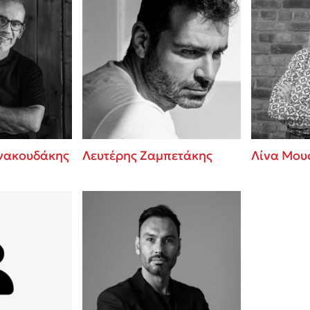
ννακουδάκης
Λευτέρης Ζαμπετάκης
Λίνα Μου