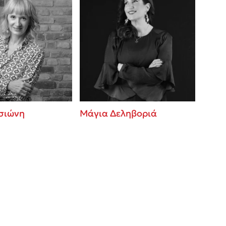
σιώνη
Μάγια Δεληβοριά