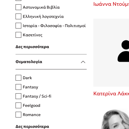
Ιωάννα Ντούμ
Αστυνομικά Βιβλία
Ελληνική λογοτεχνία
Δανάη Δεληγεώργη
Ιστορία - Φιλοσοφία - Πολιτισμοί
Πάνω, κάτω, μπροστά, πίσω
Κασετίνες
Λευκώματα - Έγχρωμοι οδηγοί
Δες περισσότερα
Μαγειρική
Mel Robbins
Θεματολογία
Η μέθοδος Αφήστε τους
Dark
Fantasy
Κατερίνα Λάκ
Fantasy / Sci-fi
Feelgood
Romance
Upmarket
Δες περισσότερα