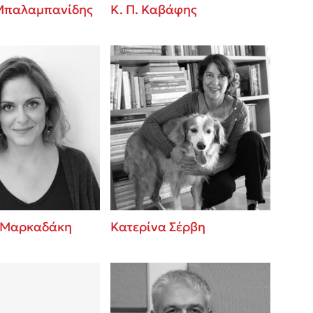
Μπαλαμπανίδης
Κ. Π. Καβάφης
 Μαρκαδάκη
Κατερίνα Σέρβη