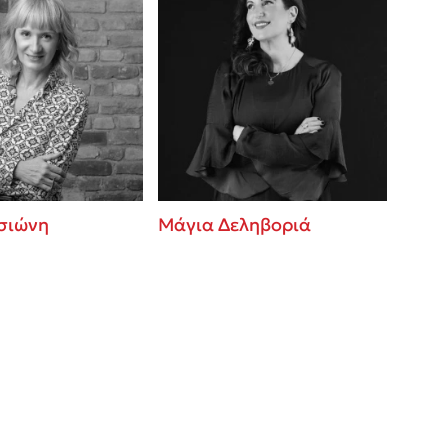
σιώνη
Μάγια Δεληβοριά