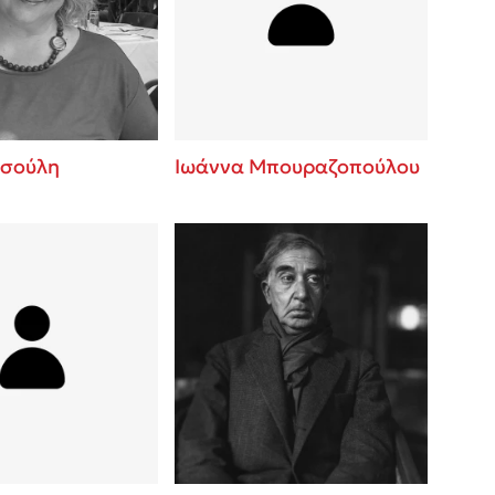
βάσεις σε
 BBQ pizza
νάγκη μας για
ση με τη
τσούλη
Ιωάννα Μπουραζοπούλου
; Κάνε το
η σου!