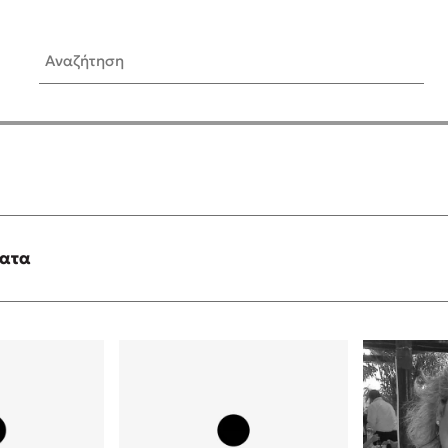
Αναζήτηση
ίς Συγγραφείς
Δημοφιλή Άρθρα
Κυλάει
3 βιβλία βασισμένα σε αλη
γεγονότα!
τανάς
Τεστ: Ποιο αστυνομικό βιβλ
ταιριάζει για το καλοκαίρι;
ματα
νάκης
Ο εθισμός των παιδιών στις
tzek
είναι «το πρόβλημα»
dden
Μια λέξη που συχνά νιώθεις
αγνοείς
νταλη
Τι είναι η νευροποικιλότητα;
y
Δανάη Δεληγεώργη απαντά
ews
Συγχαρητήρια, Πέθανες! Μι
cue
στον Άδη της ελληνικής μυ