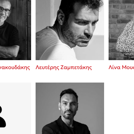
ννακουδάκης
Λευτέρης Ζαμπετάκης
Λίνα Μου