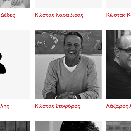
 Δέδες
Κώστας Καραβίδας
Κώστας Κ
λης
Κώστας Στοφόρος
Λάζαρος 