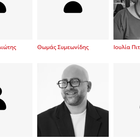
ros
3 βιβλία που μπορείς να δια
μια μέρα!
i
Εύκολη συνταγή για chicken
οδημητροπούλου
από τον Άκη Πετρετζίκη!
Διακοπές με τα παιδιά: Η α
d
παύση σε μετωπική σύγκρου
ιώτης
Θωμάς Συμεωνίδης
Ιουλία Πι
δική τους για εκτόνωση
ld
Πάνω, κάτω, μπροστά, πίσω
 Baccalario
τεστ και ανακάλυψε την τάσ
αχήμ