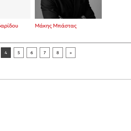
αρίδου
Μάκης Μπάστας
4
5
6
7
8
»