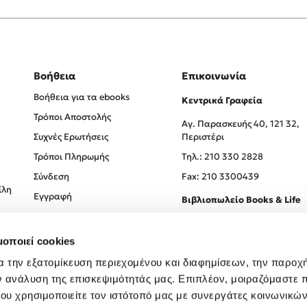
Βοήθεια
Επικοινωνία
Βοήθεια για τα ebooks
Κεντρικά Γραφεία
Τρόποι Αποστολής
Αγ. Παρασκευής 40, 121 32,
Συχνές Ερωτήσεις
Περιστέρι
Τρόποι Πληρωμής
Tηλ.: 210 330 2828
Σύνδεση
Fax: 210 3300439
ίλη
Εγγραφή
Βιβλιοπωλείο Books & Life
Σόλωνος 93-95, 106 78, Αθήν
μοποιεί cookies
Τηλ.:
210 330 0774
α την εξατομίκευση περιεχομένου και διαφημίσεων, την παροχ
ν ανάλυση της επισκεψιμότητάς μας. Επιπλέον, μοιραζόμαστε 
ου χρησιμοποιείτε τον ιστότοπό μας με συνεργάτες κοινωνικώ