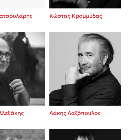
ατσουλάρης
Κώστας Κρομμύδας
Αλεξάκης
Λάκης Λαζόπουλος