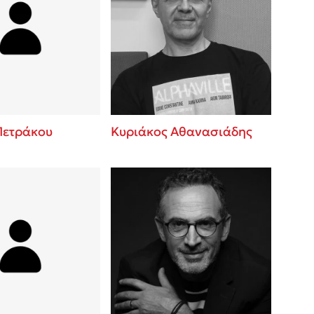
Πετράκου
Κυριάκος Αθανασιάδης