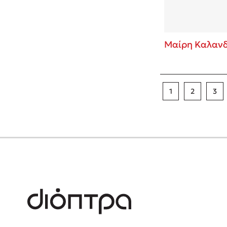
Μαίρη Καλανδ
1
2
3