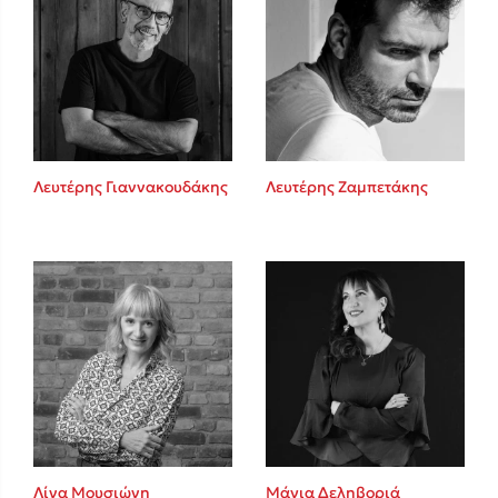
Λευτέρης Γιαννακουδάκης
Λευτέρης Ζαμπετάκης
Λίνα Μουσιώνη
Μάγια Δεληβοριά