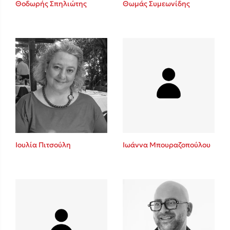
Θοδωρής Σπηλιώτης
Θωμάς Συμεωνίδης
Sebastian Fitzek
Playlist
Ιουλία Πιτσούλη
Ιωάννα Μπουραζοπούλου
Στέφανος Ξενάκης
Το λεξικό της ζωής σου