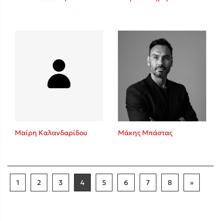
Μαίρη Καλανδαρίδου
Μάκης Μπάστας
1
2
3
4
5
6
7
8
»