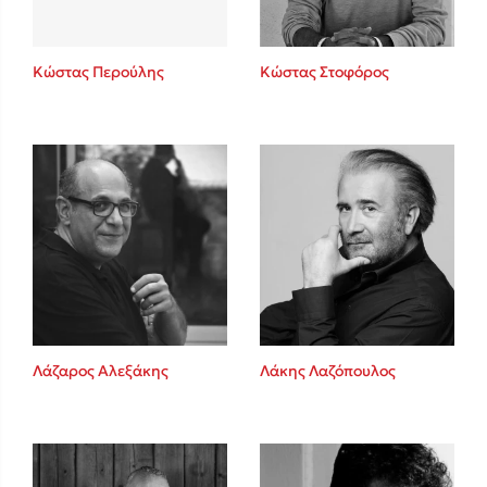
Κώστας Περούλης
Κώστας Στοφόρος
Λάζαρος Αλεξάκης
Λάκης Λαζόπουλος