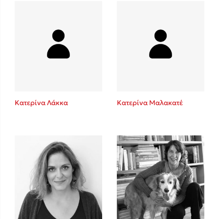
Mel Robbins
Η μέθοδος Αφήστε τους
Κατερίνα Λάκκα
Κατερίνα Μαλακατέ
Δημοφιλείς Συγγραφείς
Φυστίκι ΠουΚυλάει
Παύλος Καστανάς
El Sombrero