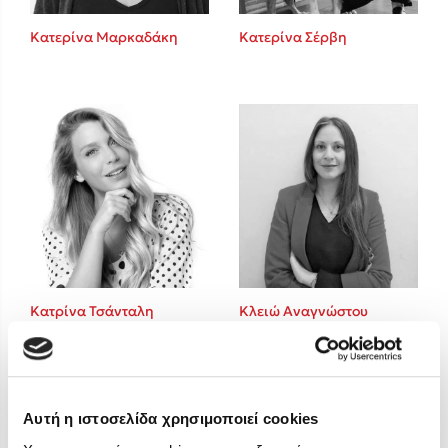
Στέφανος Ξενάκης
Κατερίνα Μαρκαδάκη
Κατερίνα Σέρβη
Sebastian Fitzek
Freida McFadden
Κατρίνα Τσάνταλη
Lucinda Riley
Mimi Matthews
Benzamin Bécue
Rebecca Yarros
Teo Benedetti
Τζένη Κουτσοδημητροπούλου
Emily Henry
Κατρίνα Τσάνταλη
Κλειώ Αναγνώστου
Ali Hazelwood
Cori Doerrfeld
Pierdomenico Baccalario
Δανάη Ιμπραχήμ
Αυτή η ιστοσελίδα χρησιμοποιεί cookies