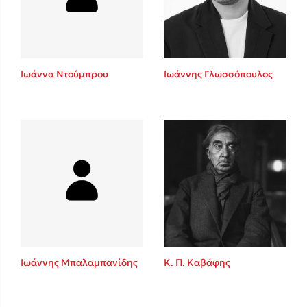
Κώστας Κρομμύδας
Το λιμάνι μου είσαι εσύ
Ιωάννα Ντούμπρου
Ιωάννης Γλωσσόπουλος
Ιωάννης Γλωσσόπουλος
Ένας γίγαντας στο σχολείο
Ιωάννης Μπαλαμπανίδης
Κ. Π. Καβάφης
Δανάη Δεληγεώργη
Πάνω, κάτω, μπροστά, πίσω