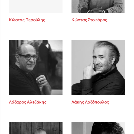
Κώστας Περούλης
Κώστας Στοφόρος
Λάζαρος Αλεξάκης
Λάκης Λαζόπουλος