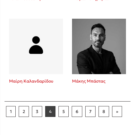
Μαίρη Καλανδαρίδου
Μάκης Μπάστας
1
2
3
4
5
6
7
8
»