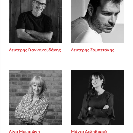
Λευτέρης Γιαννακουδάκης
Λευτέρης Ζαμπετάκης
Λίνα Μουσιώνη
Μάγια Δεληβοριά