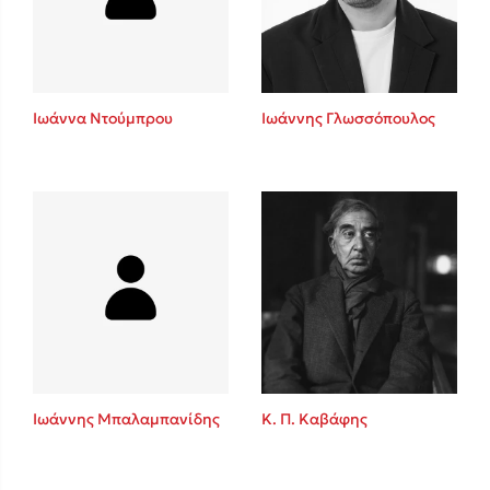
Κώστας Κρομμύδας
Το λιμάνι μου είσαι εσύ
Ιωάννα Ντούμπρου
Ιωάννης Γλωσσόπουλος
Ιωάννης Γλωσσόπουλος
Ένας γίγαντας στο σχολείο
Ιωάννης Μπαλαμπανίδης
Κ. Π. Καβάφης
Δανάη Δεληγεώργη
Πάνω, κάτω, μπροστά, πίσω