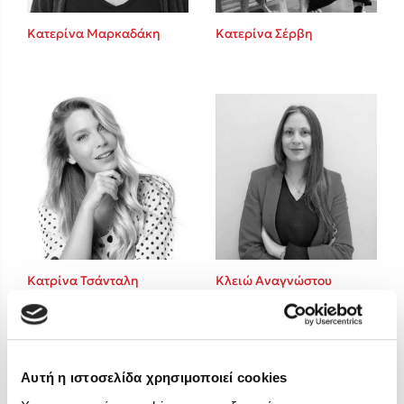
Στέφανος Ξενάκης
Κατερίνα Μαρκαδάκη
Κατερίνα Σέρβη
Sebastian Fitzek
Freida McFadden
Κατρίνα Τσάνταλη
Lucinda Riley
Mimi Matthews
Benzamin Bécue
Rebecca Yarros
Teo Benedetti
Τζένη Κουτσοδημητροπούλου
Emily Henry
Κατρίνα Τσάνταλη
Κλειώ Αναγνώστου
Ali Hazelwood
Cori Doerrfeld
Pierdomenico Baccalario
Δανάη Ιμπραχήμ
Αυτή η ιστοσελίδα χρησιμοποιεί cookies