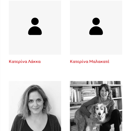
Mel Robbins
Η μέθοδος Αφήστε τους
Κατερίνα Λάκκα
Κατερίνα Μαλακατέ
Δημοφιλείς Συγγραφείς
Φυστίκι ΠουΚυλάει
Παύλος Καστανάς
El Sombrero