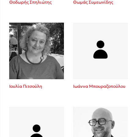
Θοδωρής Σπηλιώτης
Θωμάς Συμεωνίδης
Sebastian Fitzek
Playlist
Ιουλία Πιτσούλη
Ιωάννα Μπουραζοπούλου
Στέφανος Ξενάκης
Το λεξικό της ζωής σου