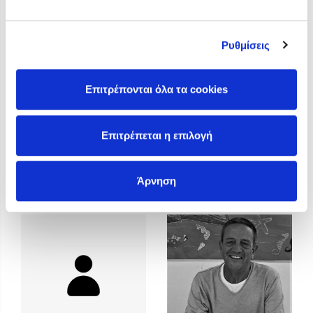
Προσεχείς εκδηλώσεις
Η Δανάη Δεληγεώργη στον Πύργο Κύμης
Ρυθμίσεις
Ο Κώστας Κρομμύδας στο Παλαιοχώρι Καλαμπάκας
Ο Κώστας Κρομμύδας και η Μαρίνα Γιώτη στη Νικήτη
Χαλκιδικής
Επιτρέπονται όλα τα cookies
Ο Στέφανος Ξενάκης στη Χίο
Ο Κώστας Κρομμύδας & η Μαρίνα Γιώτη στο 54o Φεστιβάλ
Επιτρέπεται η επιλογή
Βιβλίου στο Πεδίον του Άρεως
Κώστας Κατσουλάρης
Κώστας Κρομμύδας
Άρνηση