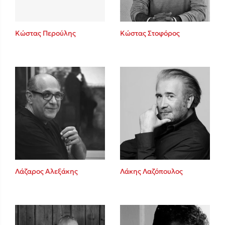
Κώστας Περούλης
Κώστας Στοφόρος
Λάζαρος Αλεξάκης
Λάκης Λαζόπουλος