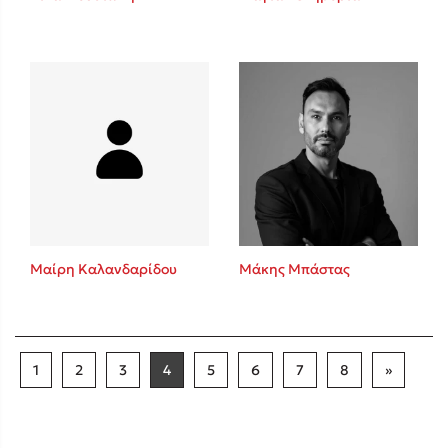
Μαίρη Καλανδαρίδου
Μάκης Μπάστας
1
2
3
4
5
6
7
8
»