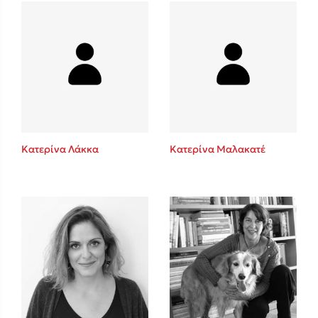
Mel Robbins
Η μέθοδος Αφήστε τους
Κατερίνα Λάκκα
Κατερίνα Μαλακατέ
Δημοφιλείς Συγγραφείς
Φυστίκι ΠουΚυλάει
Παύλος Καστανάς
El Sombrero