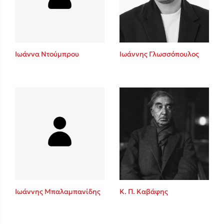
Κώστας Κρομμύδας
Το λιμάνι μου είσαι εσύ
Ιωάννα Ντούμπρου
Ιωάννης Γλωσσόπουλος
Ιωάννης Γλωσσόπουλος
Ένας γίγαντας στο σχολείο
Ιωάννης Μπαλαμπανίδης
Κ. Π. Καβάφης
Δανάη Δεληγεώργη
Πάνω, κάτω, μπροστά, πίσω