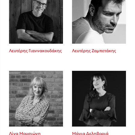
Λευτέρης Γιαννακουδάκης
Λευτέρης Ζαμπετάκης
Λίνα Μουσιώνη
Μάγια Δεληβοριά