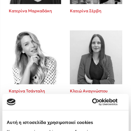
Στέφανος Ξενάκης
Κατερίνα Μαρκαδάκη
Κατερίνα Σέρβη
Sebastian Fitzek
Freida McFadden
Κατρίνα Τσάνταλη
Lucinda Riley
Mimi Matthews
Benzamin Bécue
Rebecca Yarros
Teo Benedetti
Τζένη Κουτσοδημητροπούλου
Emily Henry
Κατρίνα Τσάνταλη
Κλειώ Αναγνώστου
Ali Hazelwood
Cori Doerrfeld
Pierdomenico Baccalario
Δανάη Ιμπραχήμ
Αυτή η ιστοσελίδα χρησιμοποιεί cookies