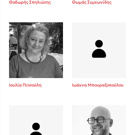
Θοδωρής Σπηλιώτης
Θωμάς Συμεωνίδης
Sebastian Fitzek
Playlist
Ιουλία Πιτσούλη
Ιωάννα Μπουραζοπούλου
Στέφανος Ξενάκης
Το λεξικό της ζωής σου