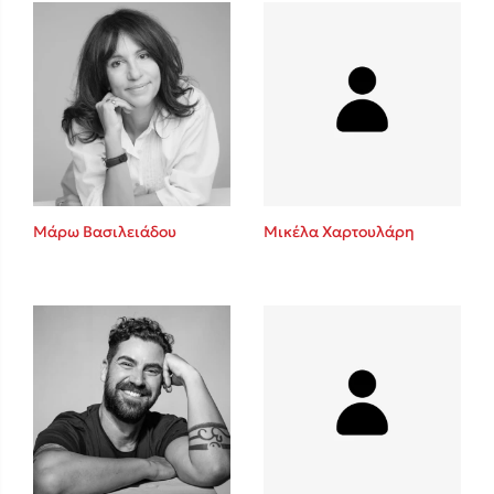
Πάνω, κάτω, μπροστά, πίσω
Mel Robbins
Η μέθοδος Αφήστε τους
Μάρω Βασιλειάδου
Μικέλα Χαρτουλάρη
Δημοφιλείς Συγγραφείς
Φυστίκι ΠουΚυλάει
Παύλος Καστανάς