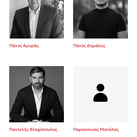
Πάνος Αμυράς
Πάνος Δημάκης
Παντελής Βλαχόπουλος
Παρασκευάς Ματάλας