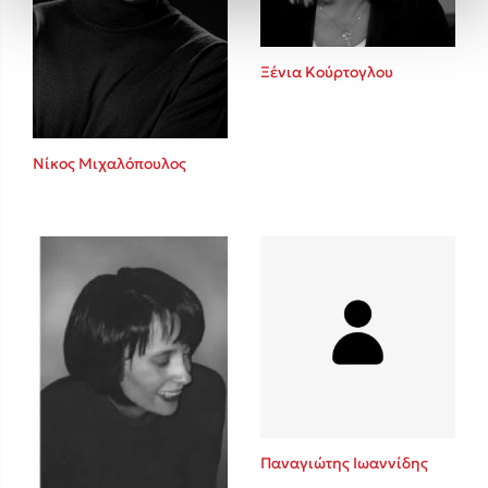
Ξένια Κούρτογλου
Νίκος Μιχαλόπουλος
Παναγιώτης Ιωαννίδης