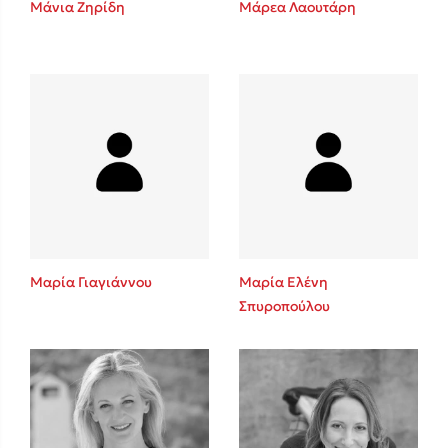
Μάνια Ζηρίδη
Μάρεα Λαουτάρη
Sebastian Fitzek
Playlist
Μαρία Γιαγιάννου
Μαρία Ελένη
Σπυροπούλου
Στέφανος Ξενάκης
Το λεξικό της ζωής σου