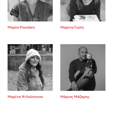
Κώστας Κρομμύδας
Το λιμάνι μου είσαι εσύ
Μαρία Ρουσάκη
Μαρίνα Γιώτη
Ιωάννης Γλωσσόπουλος
Ένας γίγαντας στο σχολείο
Μαρίνα Ψιλούτσικου
Μάριος Μάζαρης
Δανάη Δεληγεώργη