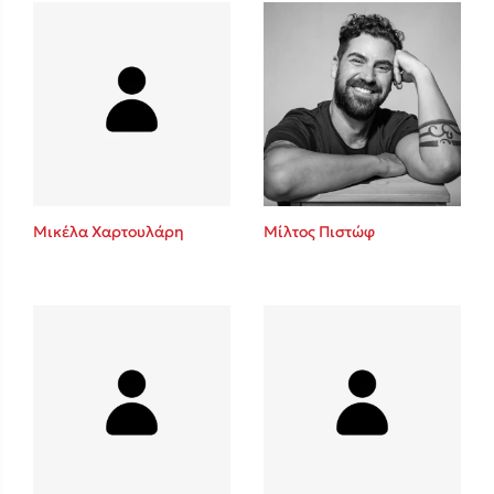
Πάνω, κάτω, μπροστά, πίσω
Mel Robbins
Η μέθοδος Αφήστε τους
Μικέλα Χαρτουλάρη
Μίλτος Πιστώφ
Δημοφιλείς Συγγραφείς
Φυστίκι ΠουΚυλάει
Παύλος Καστανάς