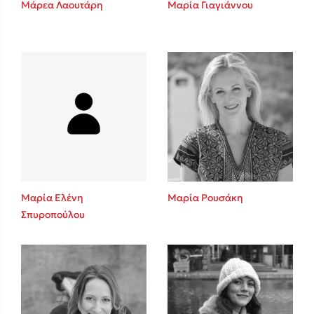
Μάρεα Λαουτάρη
Μαρία Γιαγιάννου
Sebastian Fitzek
Playlist
Μαρία Ελένη
Μαρία Ρουσάκη
Σπυροπούλου
Στέφανος Ξενάκης
Το λεξικό της ζωής σου