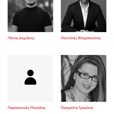
Πάνος Δημάκης
Παντελής Βλαχόπουλος
Παρασκευάς Ματάλας
Πασχαλία Τραυλού