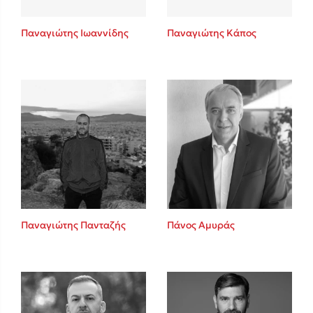
Παναγιώτης Ιωαννίδης
Παναγιώτης Κάπος
Παναγιώτης Πανταζής
Πάνος Αμυράς