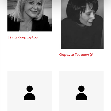
Ξένια Κούρτογλου
Ουρανία Τουτουντζή