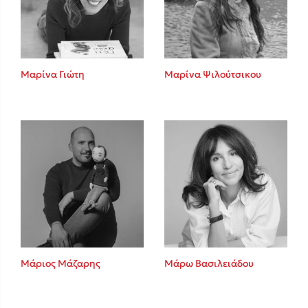
Κώστας Κρομμύδας
Το λιμάνι μου είσαι εσύ
Μαρίνα Γιώτη
Μαρίνα Ψιλούτσικου
Ιωάννης Γλωσσόπουλος
Ένας γίγαντας στο σχολείο
Μάριος Μάζαρης
Μάρω Βασιλειάδου
Δανάη Δεληγεώργη