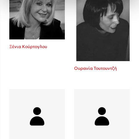
Ξένια Κούρτογλου
Ουρανία Τουτουντζή