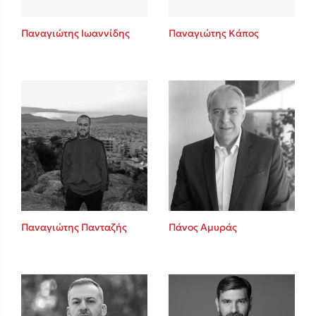
Παναγιώτης Ιωαννίδης
Παναγιώτης Κάπος
Παναγιώτης Πανταζής
Πάνος Αμυράς