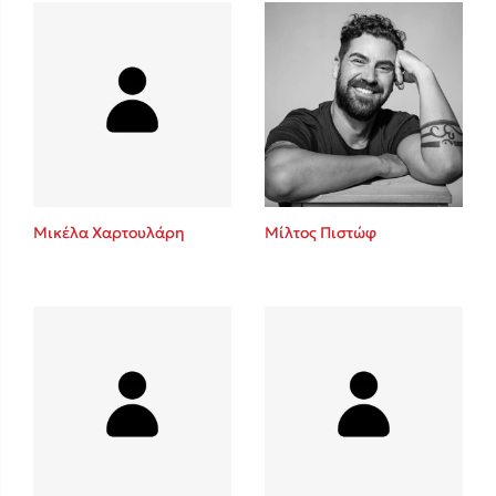
Πάνω, κάτω, μπροστά, πίσω
Mel Robbins
Η μέθοδος Αφήστε τους
Μικέλα Χαρτουλάρη
Μίλτος Πιστώφ
Δημοφιλείς Συγγραφείς
Φυστίκι ΠουΚυλάει
Παύλος Καστανάς