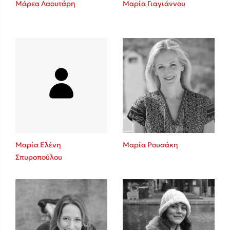
Μάρεα Λαουτάρη
Μαρία Γιαγιάννου
Sebastian Fitzek
Playlist
Μαρία Ελένη
Μαρία Ρουσάκη
Σπυροπούλου
Στέφανος Ξενάκης
Το λεξικό της ζωής σου