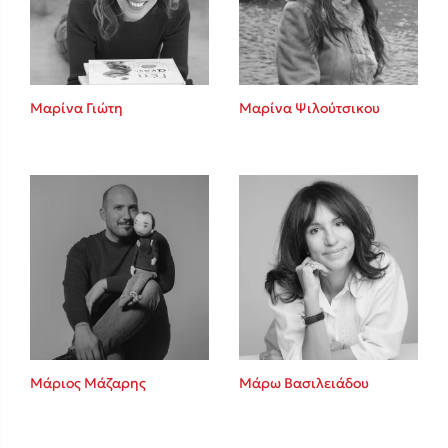
Κώστας Κρομμύδας
Το λιμάνι μου είσαι εσύ
Μαρίνα Γιώτη
Μαρίνα Ψιλούτσικου
Ιωάννης Γλωσσόπουλος
Ένας γίγαντας στο σχολείο
Μάριος Μάζαρης
Μάρω Βασιλειάδου
Δανάη Δεληγεώργη