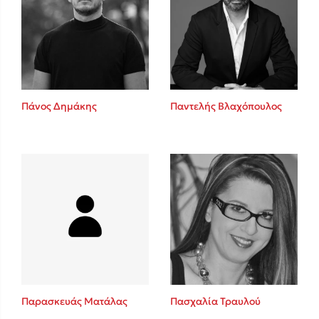
Πάνος Δημάκης
Παντελής Βλαχόπουλος
Παρασκευάς Ματάλας
Πασχαλία Τραυλού