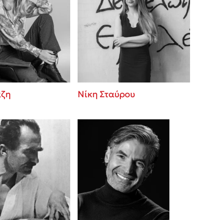
άζη
Νίκη Σταύρου