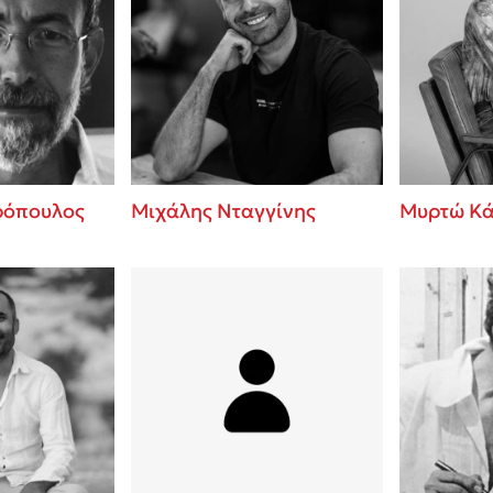
ρόπουλος
Μιχάλης Νταγγίνης
Μυρτώ Κ