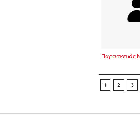
Παρασκευάς 
1
2
3