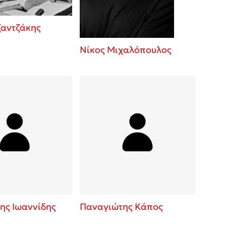
ζαντζάκης
Νίκος Μιχαλόπουλος
ης Ιωαννίδης
Παναγιώτης Κάπος