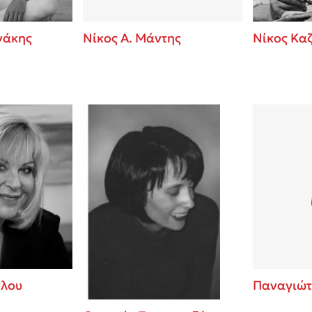
νάκης
Νίκος Α. Μάντης
Νίκος Κα
γλου
Παναγιώτ