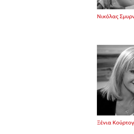
Νικόλας Σμυρ
Ξένια Κούρτο