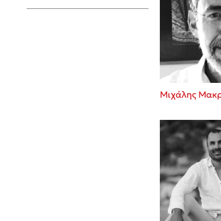
Young Adult
Μιχάλης Μακ