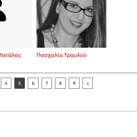
Ματάλας
Πασχαλία Τραυλού
4
5
6
7
8
9
»