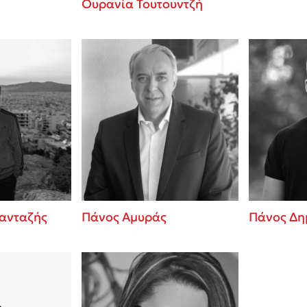
Ουρανία Τουτουντζή
ανταζής
Πάνος Αμυράς
Πάνος Δη