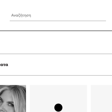
Αναζήτηση
ίς Συγγραφείς
Δημοφιλή Άρθρα
Κυλάει
Τεστ: Ποιο αστυνομικό βιβλ
ταιριάζει για το καλοκαίρι;
τανάς
3 βιβλία βασισμένα σε αλη
γεγονότα!
ματα
νάκης
Ο εθισμός των παιδιών στις
tzek
είναι «το πρόβλημα»
dden
Μια λέξη που συχνά νιώθεις
αγνοείς
νταλη
Τι είναι η νευροποικιλότητα;
y
Δανάη Δεληγεώργη απαντά
ews
Συγχαρητήρια, Πέθανες! Μι
cue
στον Άδη της ελληνικής μυ