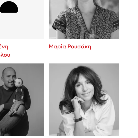
 BBQ pizza
βάσεις σε
νάγκη μας για
ση με τη
ένη
Μαρία Ρουσάκη
ύλου
; Κάνε το
η σου!