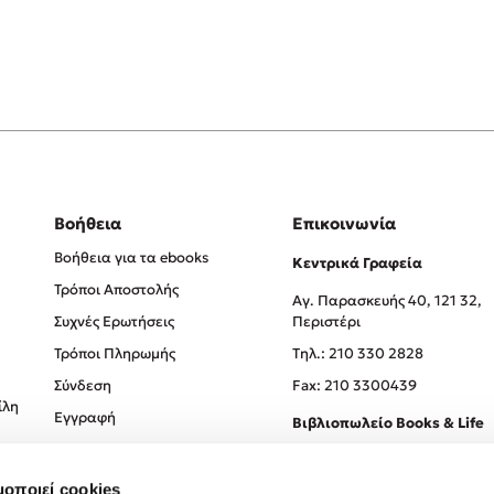
Βοήθεια
Επικοινωνία
Βοήθεια για τα ebooks
Κεντρικά Γραφεία
Τρόποι Αποστολής
Αγ. Παρασκευής 40, 121 32,
Συχνές Ερωτήσεις
Περιστέρι
Τρόποι Πληρωμής
Tηλ.: 210 330 2828
Σύνδεση
Fax: 210 3300439
ίλη
Εγγραφή
Βιβλιοπωλείο Books & Life
Σόλωνος 93-95, 106 78, Αθήν
μοποιεί cookies
Τηλ.:
210 330 0774