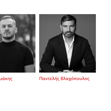
μάκης
Παντελής Βλαχόπουλος