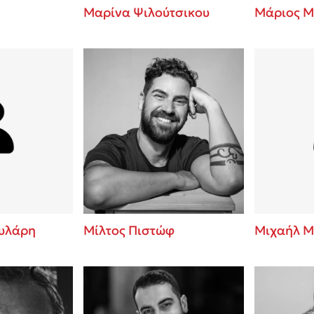
Μαρίνα Ψιλούτσικου
Μάριος Μ
υλάρη
Μίλτος Πιστώφ
Μιχαήλ Μ