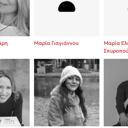
ros
Εύκολη συνταγή για chicken
από τον Άκη Πετρετζίκη!
i
3 βιβλία που μπορείς να δια
οδημητροπούλου
μια μέρα!
Διακοπές με τα παιδιά: Η α
d
παύση σε μετωπική σύγκρου
άρη
Μαρία Γιαγιάννου
Μαρία Ελ
δική τους για εκτόνωση
Σπυροπο
ld
Πάνω, κάτω, μπροστά, πίσω
 Baccalario
τεστ και ανακάλυψε την τάσ
αχήμ