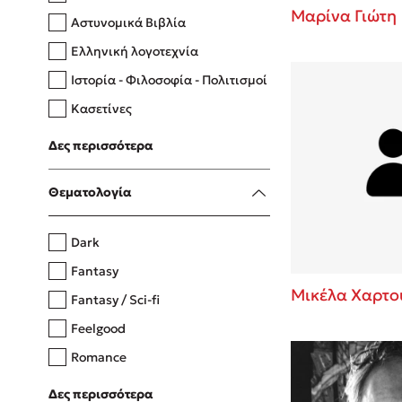
Μαρίνα Γιώτη
Αστυνομικά Βιβλία
Ελληνική λογοτεχνία
Δανάη Δεληγεώργη
Ιστορία - Φιλοσοφία - Πολιτισμοί
Πάνω, κάτω, μπροστά, πίσω
Κασετίνες
Λευκώματα - Έγχρωμοι οδηγοί
Δες περισσότερα
Μαγειρική
Mel Robbins
Θεματολογία
Η μέθοδος Αφήστε τους
Dark
Fantasy
Μικέλα Χαρτο
Fantasy / Sci-fi
Feelgood
Romance
Upmarket
Δες περισσότερα