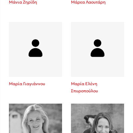
Μάνια Ζηρίδη
Μάρεα Λαουτάρη
Sebastian Fitzek
Playlist
Μαρία Γιαγιάννου
Μαρία Ελένη
Σπυροπούλου
Στέφανος Ξενάκης
Το λεξικό της ζωής σου