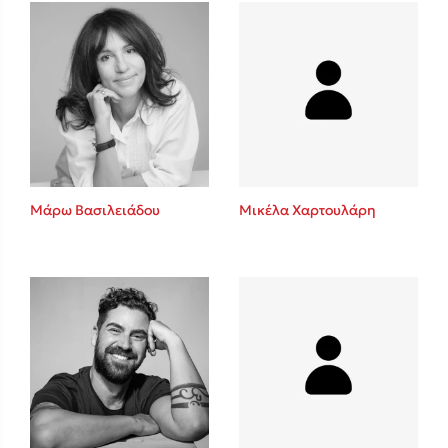
Πάνω, κάτω, μπροστά, πίσω
Mel Robbins
Η μέθοδος Αφήστε τους
Μάρω Βασιλειάδου
Μικέλα Χαρτουλάρη
Δημοφιλείς Συγγραφείς
Φυστίκι ΠουΚυλάει
Παύλος Καστανάς