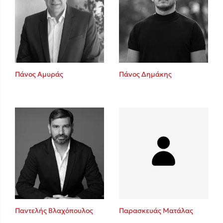
Πάνος Αμυράς
Πάνος Δημάκης
Παντελής Βλαχόπουλος
Παρασκευάς Ματάλας