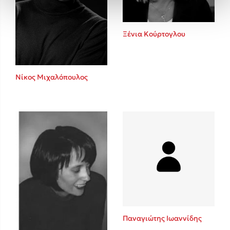
Ξένια Κούρτογλου
Νίκος Μιχαλόπουλος
Παναγιώτης Ιωαννίδης