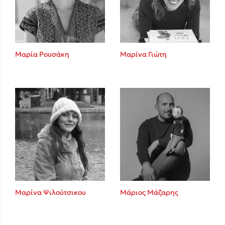
Κώστας Κρομμύδας
Το λιμάνι μου είσαι εσύ
Μαρία Ρουσάκη
Μαρίνα Γιώτη
Ιωάννης Γλωσσόπουλος
Ένας γίγαντας στο σχολείο
Μαρίνα Ψιλούτσικου
Μάριος Μάζαρης
Δανάη Δεληγεώργη