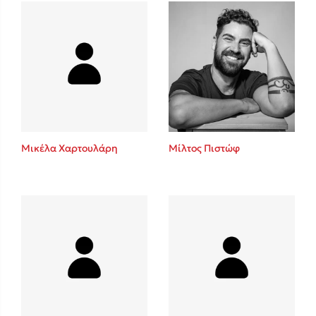
Πάνω, κάτω, μπροστά, πίσω
Mel Robbins
Η μέθοδος Αφήστε τους
Μικέλα Χαρτουλάρη
Μίλτος Πιστώφ
Δημοφιλείς Συγγραφείς
Φυστίκι ΠουΚυλάει
Παύλος Καστανάς