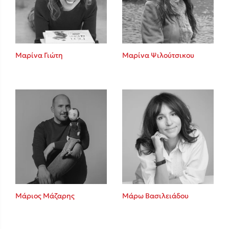
Κώστας Κρομμύδας
Το λιμάνι μου είσαι εσύ
Μαρίνα Γιώτη
Μαρίνα Ψιλούτσικου
Ιωάννης Γλωσσόπουλος
Ένας γίγαντας στο σχολείο
Μάριος Μάζαρης
Μάρω Βασιλειάδου
Δανάη Δεληγεώργη