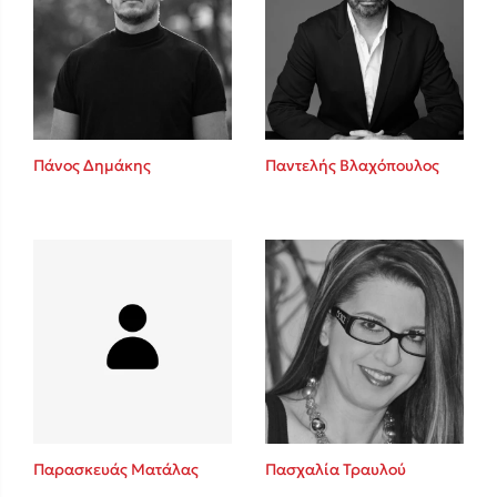
Πάνος Δημάκης
Παντελής Βλαχόπουλος
Παρασκευάς Ματάλας
Πασχαλία Τραυλού