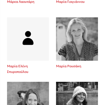
Μάρεα Λαουτάρη
Μαρία Γιαγιάννου
Sebastian Fitzek
Playlist
Μαρία Ελένη
Μαρία Ρουσάκη
Σπυροπούλου
Στέφανος Ξενάκης
Το λεξικό της ζωής σου