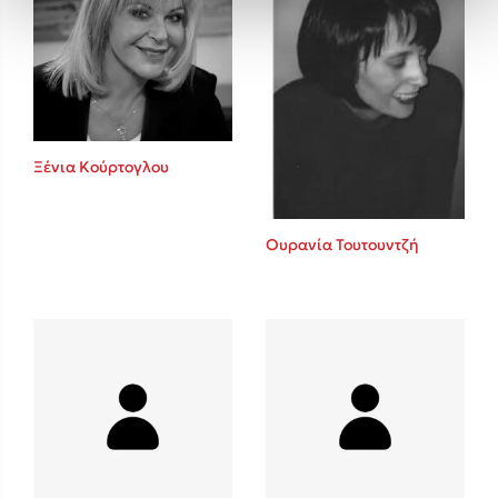
Ξένια Κούρτογλου
Ουρανία Τουτουντζή