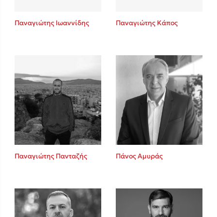
Παναγιώτης Ιωαννίδης
Παναγιώτης Κάπος
Παναγιώτης Πανταζής
Πάνος Αμυράς