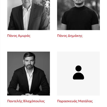
Πάνος Αμυράς
Πάνος Δημάκης
Παντελής Βλαχόπουλος
Παρασκευάς Ματάλας