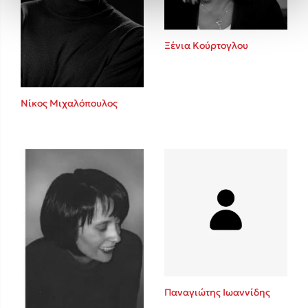
Ξένια Κούρτογλου
Νίκος Μιχαλόπουλος
Παναγιώτης Ιωαννίδης