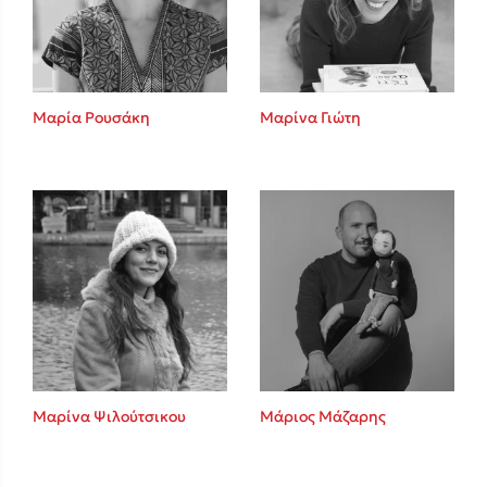
Κώστας Κρομμύδας
Το λιμάνι μου είσαι εσύ
Μαρία Ρουσάκη
Μαρίνα Γιώτη
Ιωάννης Γλωσσόπουλος
Ένας γίγαντας στο σχολείο
Μαρίνα Ψιλούτσικου
Μάριος Μάζαρης
Δανάη Δεληγεώργη