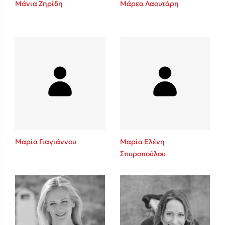
Μάνια Ζηρίδη
Μάρεα Λαουτάρη
Sebastian Fitzek
Playlist
Μαρία Γιαγιάννου
Μαρία Ελένη
Σπυροπούλου
Στέφανος Ξενάκης
Το λεξικό της ζωής σου