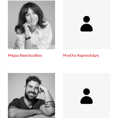
Πάνω, κάτω, μπροστά, πίσω
Mel Robbins
Η μέθοδος Αφήστε τους
Μάρω Βασιλειάδου
Μικέλα Χαρτουλάρη
Δημοφιλείς Συγγραφείς
Φυστίκι ΠουΚυλάει
Παύλος Καστανάς