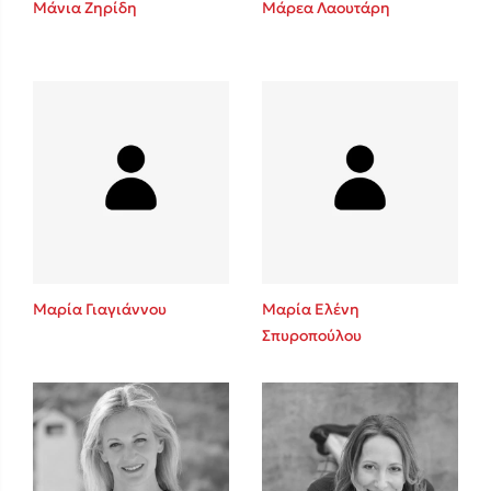
Μάνια Ζηρίδη
Μάρεα Λαουτάρη
Sebastian Fitzek
Playlist
Μαρία Γιαγιάννου
Μαρία Ελένη
Σπυροπούλου
Στέφανος Ξενάκης
Το λεξικό της ζωής σου