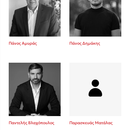
Πάνος Αμυράς
Πάνος Δημάκης
Παντελής Βλαχόπουλος
Παρασκευάς Ματάλας