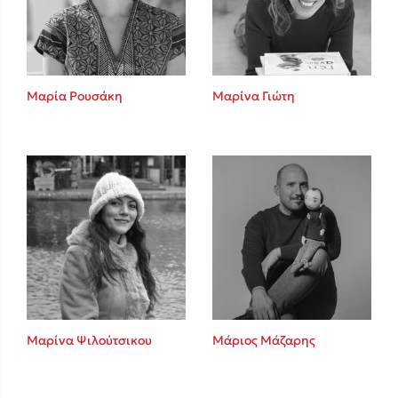
Κώστας Κρομμύδας
Το λιμάνι μου είσαι εσύ
Μαρία Ρουσάκη
Μαρίνα Γιώτη
Ιωάννης Γλωσσόπουλος
Ένας γίγαντας στο σχολείο
Μαρίνα Ψιλούτσικου
Μάριος Μάζαρης
Δανάη Δεληγεώργη