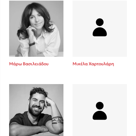
Πάνω, κάτω, μπροστά, πίσω
Mel Robbins
Η μέθοδος Αφήστε τους
Μάρω Βασιλειάδου
Μικέλα Χαρτουλάρη
Δημοφιλείς Συγγραφείς
Φυστίκι ΠουΚυλάει
Παύλος Καστανάς