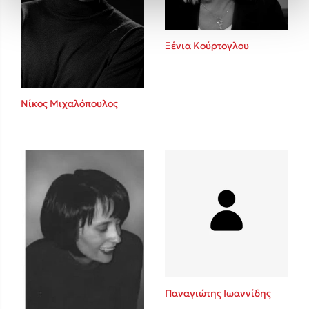
Ξένια Κούρτογλου
Νίκος Μιχαλόπουλος
Παναγιώτης Ιωαννίδης