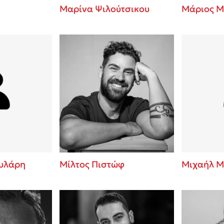
Μαρίνα Ψιλούτσικου
Μάριος Μ
υλάρη
Μίλτος Πιστώφ
Μιχαήλ Μ