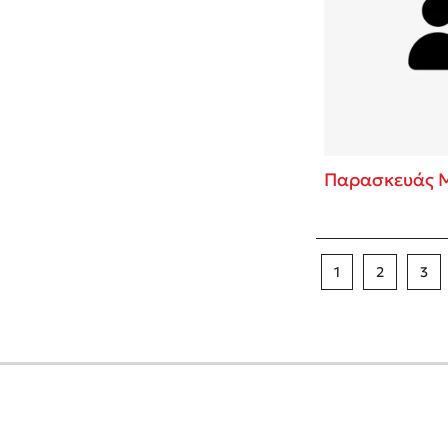
Παρασκευάς 
1
2
3