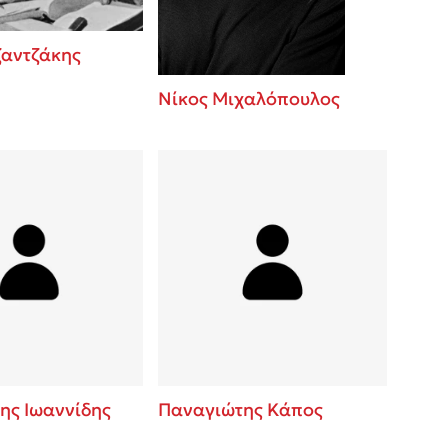
ζαντζάκης
Νίκος Μιχαλόπουλος
ης Ιωαννίδης
Παναγιώτης Κάπος