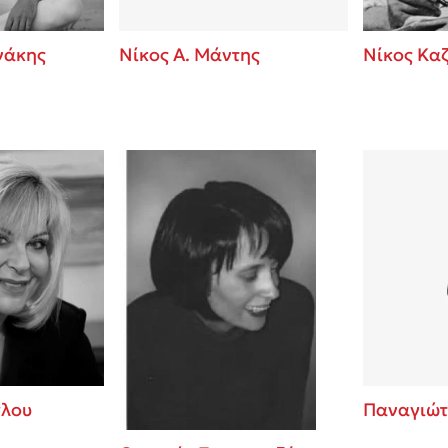
νάκης
Νίκος Α. Μάντης
Νίκος Κα
γλου
Παναγιώτ