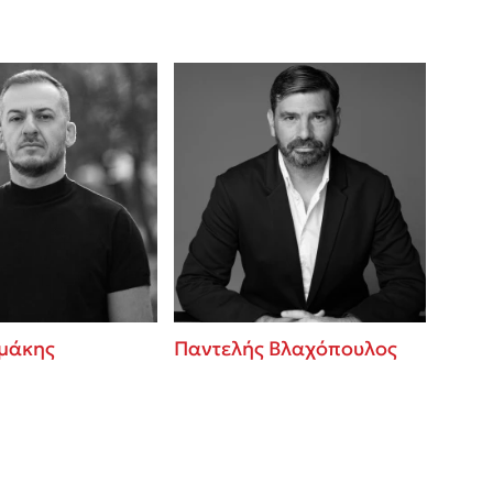
μάκης
Παντελής Βλαχόπουλος