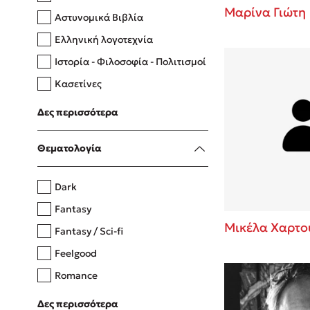
Μαρίνα Γιώτη
Αστυνομικά Βιβλία
Ελληνική λογοτεχνία
Δανάη Δεληγεώργη
Ιστορία - Φιλοσοφία - Πολιτισμοί
Πάνω, κάτω, μπροστά, πίσω
Κασετίνες
Λευκώματα - Έγχρωμοι οδηγοί
Δες περισσότερα
Μαγειρική
Mel Robbins
Θεματολογία
Η μέθοδος Αφήστε τους
Dark
Fantasy
Μικέλα Χαρτο
Fantasy / Sci-fi
Feelgood
Romance
Upmarket
Δες περισσότερα