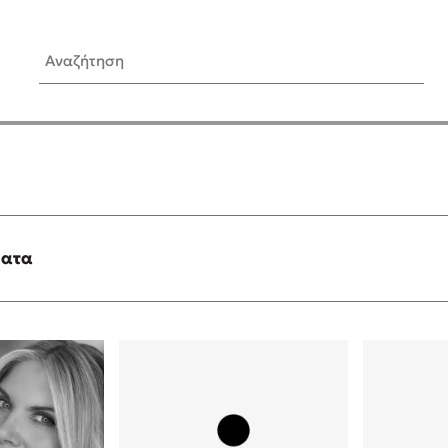
Αναζήτηση
ίς Συγγραφείς
Δημοφιλή Άρθρα
Κυλάει
Τεστ: Ποιο αστυνομικό βιβλ
ταιριάζει για το καλοκαίρι;
τανάς
3 βιβλία βασισμένα σε αλη
γεγονότα!
ματα
νάκης
Ο εθισμός των παιδιών στις
tzek
είναι «το πρόβλημα»
dden
Μια λέξη που συχνά νιώθεις
αγνοείς
νταλη
Τι είναι η νευροποικιλότητα;
y
Δανάη Δεληγεώργη απαντά
ews
Συγχαρητήρια, Πέθανες! Μι
cue
στον Άδη της ελληνικής μυ