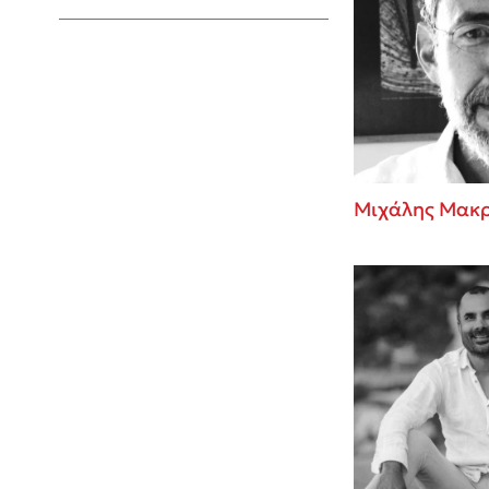
Young Adult
Μιχάλης Μακ