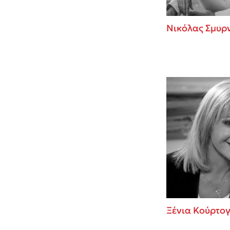
Νικόλας Σμυρ
Ξένια Κούρτο