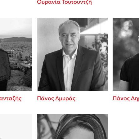
Ουρανία Τουτουντζή
ανταζής
Πάνος Αμυράς
Πάνος Δη