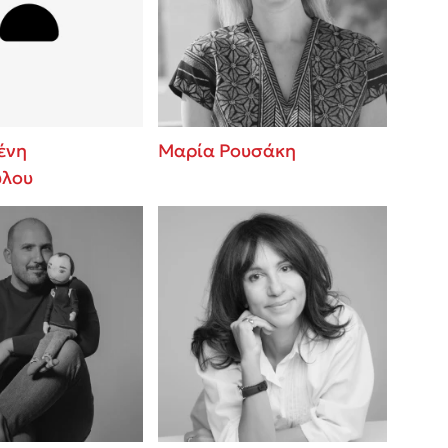
 BBQ pizza
βάσεις σε
νάγκη μας για
ση με τη
ένη
Μαρία Ρουσάκη
ύλου
; Κάνε το
η σου!