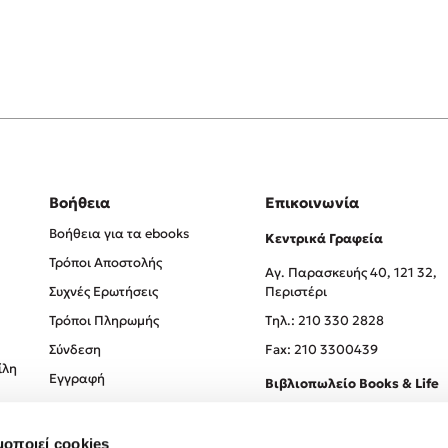
Βοήθεια
Επικοινωνία
Βοήθεια για τα ebooks
Κεντρικά Γραφεία
Τρόποι Αποστολής
Αγ. Παρασκευής 40, 121 32,
Συχνές Ερωτήσεις
Περιστέρι
Τρόποι Πληρωμής
Tηλ.: 210 330 2828
Σύνδεση
Fax: 210 3300439
ίλη
Εγγραφή
Βιβλιοπωλείο Books & Life
Σόλωνος 93-95, 106 78, Αθήν
μοποιεί cookies
Τηλ.:
210 330 0774