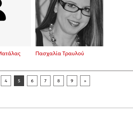
Ματάλας
Πασχαλία Τραυλού
4
5
6
7
8
9
»