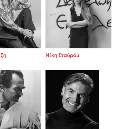
άζη
Νίκη Σταύρου