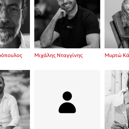
ρόπουλος
Μιχάλης Νταγγίνης
Μυρτώ Κ