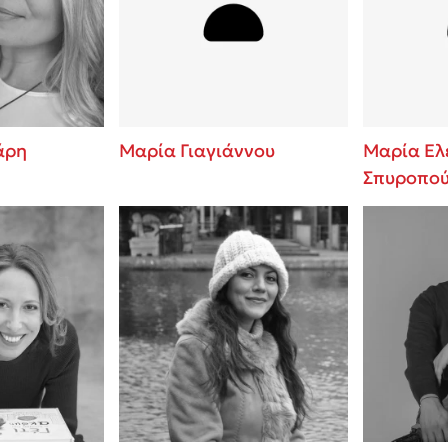
ros
Εύκολη συνταγή για chicken
από τον Άκη Πετρετζίκη!
i
3 βιβλία που μπορείς να δια
οδημητροπούλου
μια μέρα!
Διακοπές με τα παιδιά: Η α
d
παύση σε μετωπική σύγκρου
άρη
Μαρία Γιαγιάννου
Μαρία Ελ
δική τους για εκτόνωση
Σπυροπο
ld
Πάνω, κάτω, μπροστά, πίσω
 Baccalario
τεστ και ανακάλυψε την τάσ
αχήμ