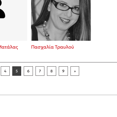
Ματάλας
Πασχαλία Τραυλού
4
5
6
7
8
9
»