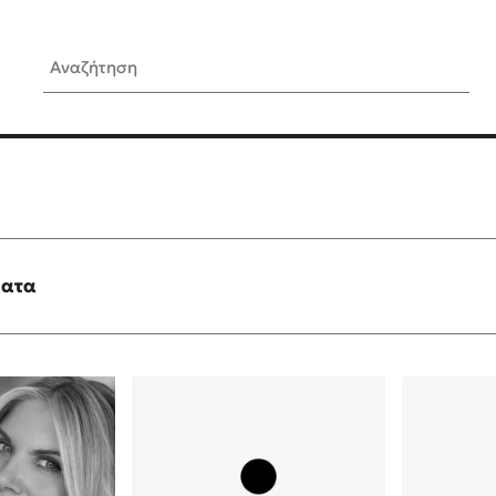
Αναζήτηση
ίς Συγγραφείς
Δημοφιλή Άρθρα
Κυλάει
Τεστ: Ποιο αστυνομικό βιβλ
ταιριάζει για το καλοκαίρι;
τανάς
3 βιβλία βασισμένα σε αλη
γεγονότα!
ματα
νάκης
Ο εθισμός των παιδιών στις
tzek
είναι «το πρόβλημα»
dden
Μια λέξη που συχνά νιώθεις
αγνοείς
νταλη
Τι είναι η νευροποικιλότητα;
y
Δανάη Δεληγεώργη απαντά
ews
Συγχαρητήρια, Πέθανες! Μι
cue
στον Άδη της ελληνικής μυ