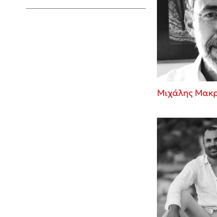
Young Adult
Μιχάλης Μακ