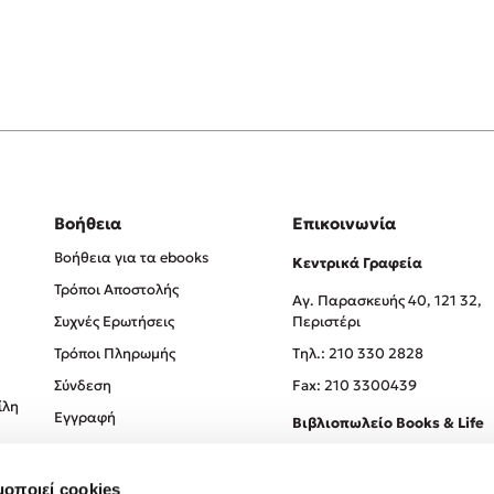
Βοήθεια
Επικοινωνία
Βοήθεια για τα ebooks
Κεντρικά Γραφεία
Τρόποι Αποστολής
Αγ. Παρασκευής 40, 121 32,
Συχνές Ερωτήσεις
Περιστέρι
Τρόποι Πληρωμής
Tηλ.: 210 330 2828
Σύνδεση
Fax: 210 3300439
ίλη
Εγγραφή
Βιβλιοπωλείο Books & Life
Σόλωνος 93-95, 106 78, Αθήν
μοποιεί cookies
Τηλ.:
210 330 0774