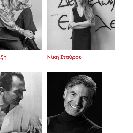
άζη
Νίκη Σταύρου