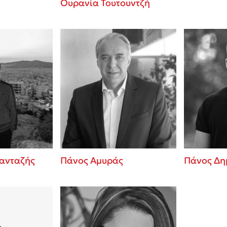
Ουρανία Τουτουντζή
ανταζής
Πάνος Αμυράς
Πάνος Δη