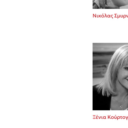
Νικόλας Σμυρ
Ξένια Κούρτο