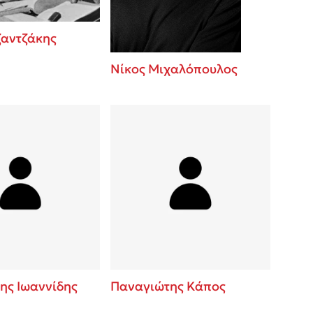
ζαντζάκης
Νίκος Μιχαλόπουλος
ης Ιωαννίδης
Παναγιώτης Κάπος