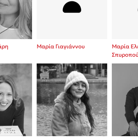
ros
Εύκολη συνταγή για chicken
από τον Άκη Πετρετζίκη!
i
3 βιβλία που μπορείς να δια
οδημητροπούλου
μια μέρα!
Διακοπές με τα παιδιά: Η α
d
παύση σε μετωπική σύγκρου
άρη
Μαρία Γιαγιάννου
Μαρία Ελ
δική τους για εκτόνωση
Σπυροπο
ld
Το μυστηριώδες βιβλίο που 
 Baccalario
διαβάσει
αχήμ