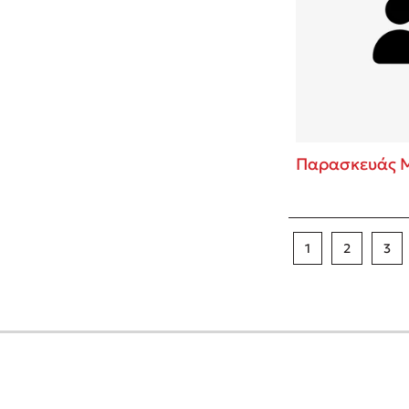
Παρασκευάς 
1
2
3