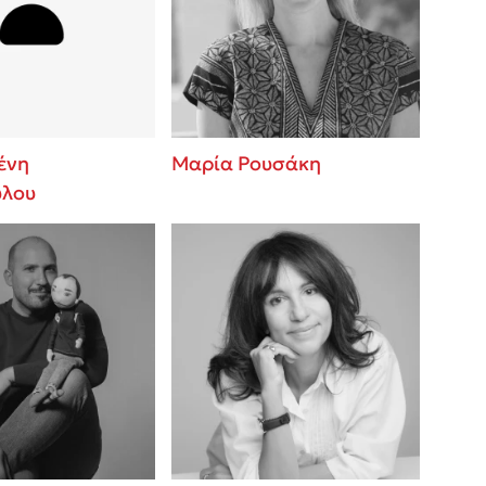
 BBQ pizza
βάσεις σε
νάγκη μας για
ση με τη
ένη
Μαρία Ρουσάκη
ύλου
λίγοι έχουν