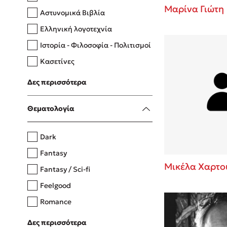
Μαρίνα Γιώτη
Αστυνομικά Βιβλία
Ελληνική λογοτεχνία
Δανάη Δεληγεώργη
Ιστορία - Φιλοσοφία - Πολιτισμοί
Πάνω, κάτω, μπροστά, πίσω
Κασετίνες
Λευκώματα - Έγχρωμοι οδηγοί
Δες περισσότερα
Μαγειρική
Mel Robbins
Θεματολογία
Η μέθοδος Αφήστε τους
Dark
Fantasy
Μικέλα Χαρτο
Fantasy / Sci-fi
Feelgood
Romance
Upmarket
Δες περισσότερα