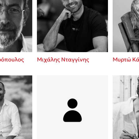
ρόπουλος
Μιχάλης Νταγγίνης
Μυρτώ Κ