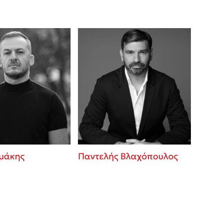
μάκης
Παντελής Βλαχόπουλος