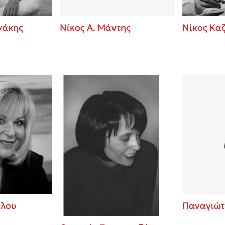
νάκης
Νίκος Α. Μάντης
Νίκος Κα
γλου
Παναγιώτ