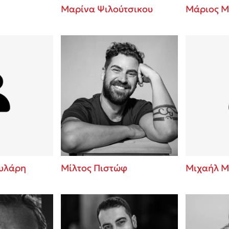
Μαρίνα Ψιλούτσικου
Μάριος Μ
υλάρη
Μίλτος Πιστώφ
Μιχαήλ Μ