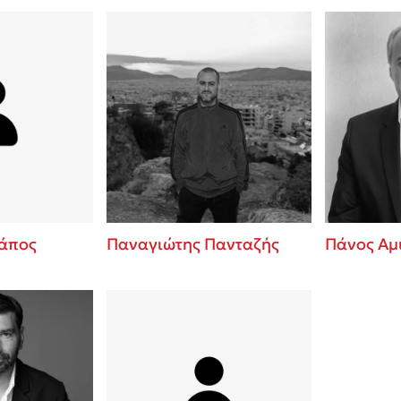
άπος
Παναγιώτης Πανταζής
Πάνος Αμ