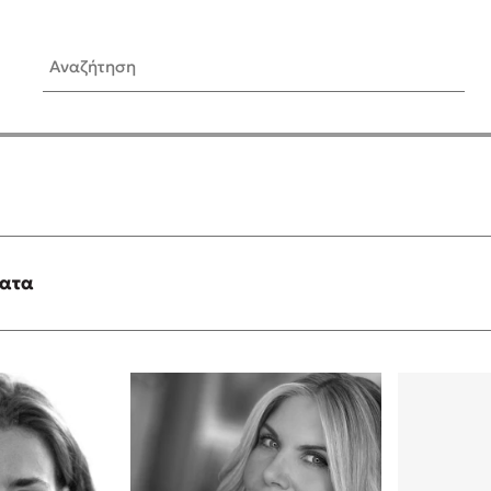
Αναζήτηση
ίς Συγγραφείς
Δημοφιλή Άρθρα
Κυλάει
3 βιβλία βασισμένα σε αλη
γεγονότα!
τανάς
Τεστ: Ποιο αστυνομικό βιβλ
ταιριάζει για το καλοκαίρι;
ματα
νάκης
Ο εθισμός των παιδιών στις
tzek
είναι «το πρόβλημα»
dden
Μια λέξη που συχνά νιώθεις
αγνοείς
νταλη
Τι είναι η νευροποικιλότητα;
y
Δανάη Δεληγεώργη απαντά
ews
Συγχαρητήρια, Πέθανες! Μι
cue
στον Άδη της ελληνικής μυ