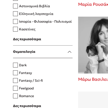
Μαρία Ρουσά
Αστυνομικά Βιβλία
Ελληνική λογοτεχνία
Δανάη Δεληγεώργη
Ιστορία - Φιλοσοφία - Πολιτισμοί
Πάνω, κάτω, μπροστά, πίσω
Κασετίνες
Λευκώματα - Έγχρωμοι οδηγοί
Δες περισσότερα
Μαγειρική
Mel Robbins
Θεματολογία
Η μέθοδος Αφήστε τους
Dark
Fantasy
Μάρω Βασιλε
Fantasy / Sci-fi
Feelgood
Romance
Upmarket
Δες περισσότερα