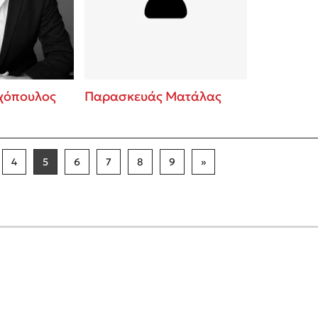
χόπουλος
Παρασκευάς Ματάλας
4
5
6
7
8
9
»