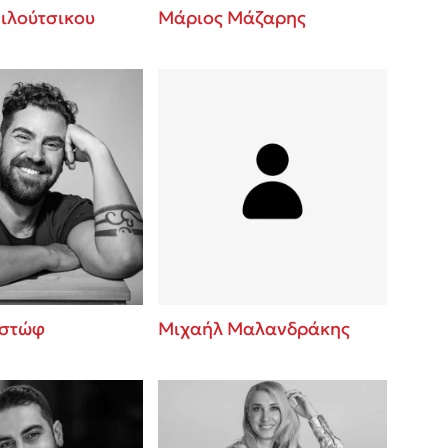
ιλούτσικου
Μάριος Μάζαρης
ιστώφ
Μιχαήλ Μαλανδράκης