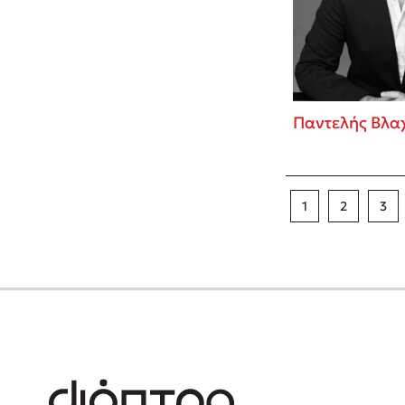
Παντελής Βλα
1
2
3