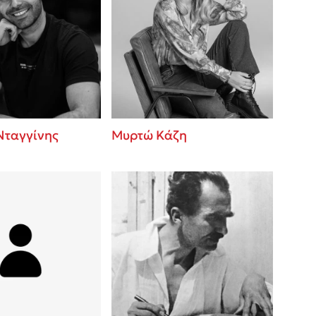
Νταγγίνης
Μυρτώ Κάζη