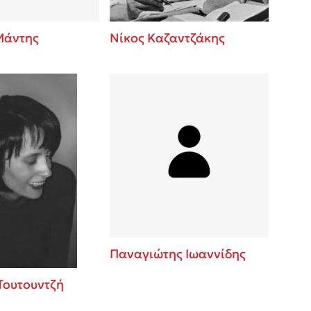
Μάντης
Νίκος Καζαντζάκης
Παναγιώτης Ιωαννίδης
Τουτουντζή