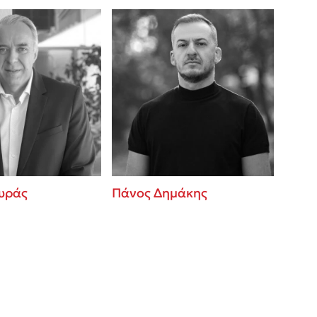
υράς
Πάνος Δημάκης