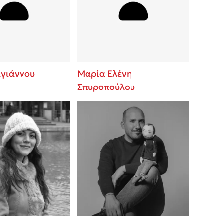
βάσεις σε
 BBQ pizza
νάγκη μας για
ση με τη
αγιάννου
Μαρία Ελένη
Σπυροπούλου
; Κάνε το
η σου!