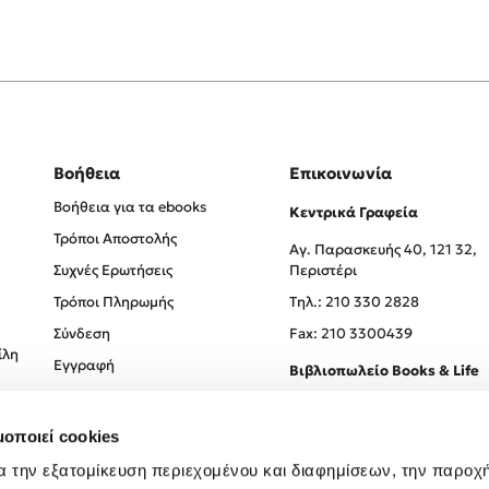
Βοήθεια
Επικοινωνία
Βοήθεια για τα ebooks
Κεντρικά Γραφεία
Τρόποι Αποστολής
Αγ. Παρασκευής 40, 121 32,
Συχνές Ερωτήσεις
Περιστέρι
Τρόποι Πληρωμής
Tηλ.: 210 330 2828
Σύνδεση
Fax: 210 3300439
ίλη
Εγγραφή
Βιβλιοπωλείο Books & Life
Σόλωνος 93-95, 106 78, Αθήν
μοποιεί cookies
Τηλ.:
210 330 0774
α την εξατομίκευση περιεχομένου και διαφημίσεων, την παροχ