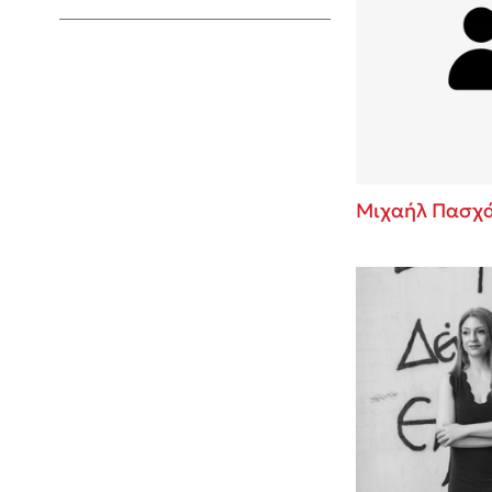
Young Adult
Μιχαήλ Πασχ