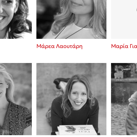
ros
3 βιβλία που μπορείς να δια
μια μέρα!
i
Εύκολη συνταγή για chicken
οδημητροπούλου
από τον Άκη Πετρετζίκη!
Διακοπές με τα παιδιά: Η α
d
παύση σε μετωπική σύγκρου
Μάρεα Λαουτάρη
Μαρία Γι
δική τους για εκτόνωση
ld
Πάνω, κάτω, μπροστά, πίσω
 Baccalario
τεστ και ανακάλυψε την τάσ
αχήμ