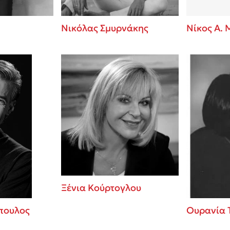
Νικόλας Σμυρνάκης
Νίκος Α. 
Ξένια Κούρτογλου
πουλος
Ουρανία 