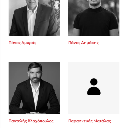
Πάνος Αμυράς
Πάνος Δημάκης
Παντελής Βλαχόπουλος
Παρασκευάς Ματάλας