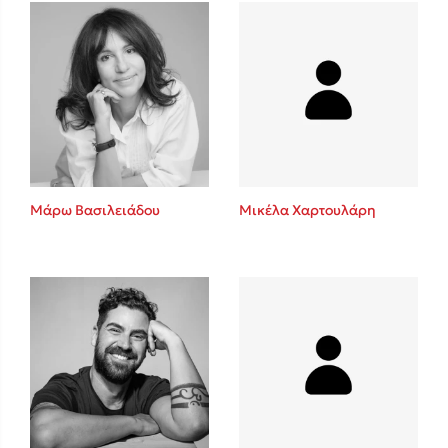
Πάνω, κάτω, μπροστά, πίσω
Mel Robbins
Η μέθοδος Αφήστε τους
Μάρω Βασιλειάδου
Μικέλα Χαρτουλάρη
Δημοφιλείς Συγγραφείς
Φυστίκι ΠουΚυλάει
Παύλος Καστανάς