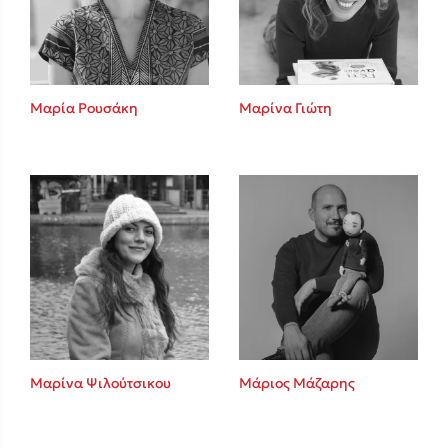
Κώστας Κρομμύδας
Το λιμάνι μου είσαι εσύ
Μαρία Ρουσάκη
Μαρίνα Γιώτη
Ιωάννης Γλωσσόπουλος
Ένας γίγαντας στο σχολείο
Μαρίνα Ψιλούτσικου
Μάριος Μάζαρης
Δανάη Δεληγεώργη