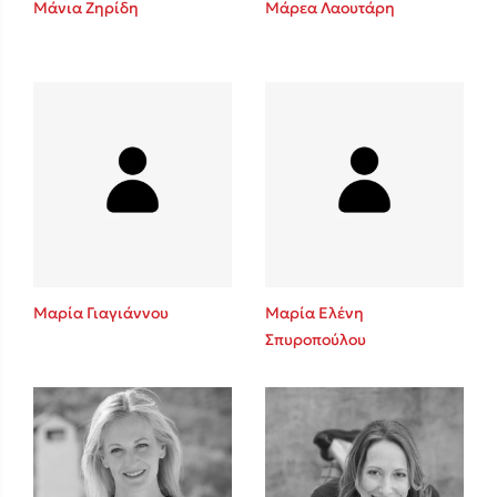
Μάνια Ζηρίδη
Μάρεα Λαουτάρη
Sebastian Fitzek
Playlist
Μαρία Γιαγιάννου
Μαρία Ελένη
Σπυροπούλου
Στέφανος Ξενάκης
Το λεξικό της ζωής σου