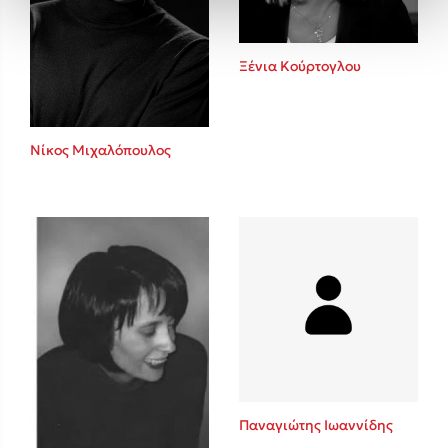
Ξένια Κούρτογλου
Νίκος Μιχαλόπουλος
Παναγιώτης Ιωαννίδης