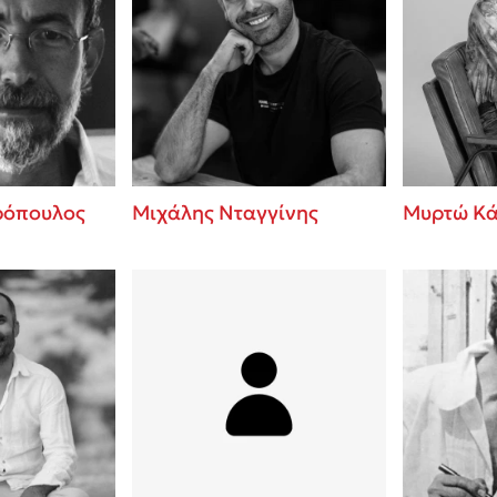
ρόπουλος
Μιχάλης Νταγγίνης
Μυρτώ Κ