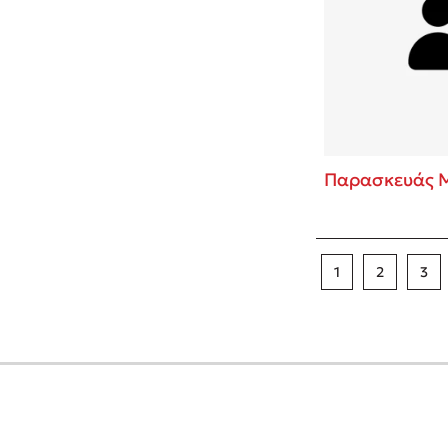
Παρασκευάς 
1
2
3