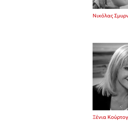
Νικόλας Σμυρ
Ξένια Κούρτο