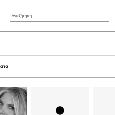
Αναζήτηση
ίς Συγγραφείς
Δημοφιλή Άρθρα
Κυλάει
Τεστ: Ποιο αστυνομικό βιβλ
ταιριάζει για το καλοκαίρι;
τανάς
3 βιβλία βασισμένα σε αλη
γεγονότα!
ματα
νάκης
Ο εθισμός των παιδιών στις
tzek
είναι «το πρόβλημα»
dden
Μια λέξη που συχνά νιώθεις
αγνοείς
νταλη
Τι είναι η νευροποικιλότητα;
y
Δανάη Δεληγεώργη απαντά
ews
Συγχαρητήρια, Πέθανες! Μι
cue
στον Άδη της ελληνικής μυ