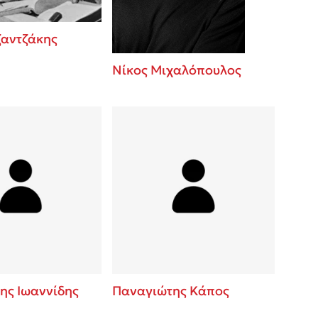
ζαντζάκης
Νίκος Μιχαλόπουλος
ης Ιωαννίδης
Παναγιώτης Κάπος