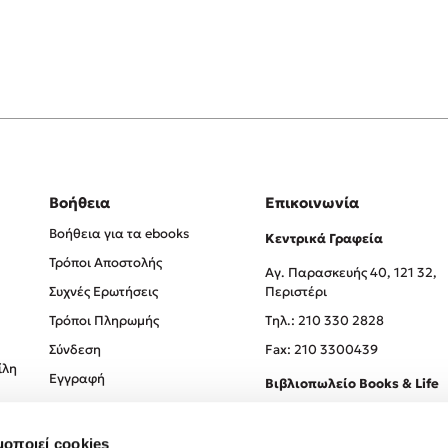
Βοήθεια
Επικοινωνία
Βοήθεια για τα ebooks
Κεντρικά Γραφεία
Τρόποι Αποστολής
Αγ. Παρασκευής 40, 121 32,
Συχνές Ερωτήσεις
Περιστέρι
Τρόποι Πληρωμής
Tηλ.: 210 330 2828
Σύνδεση
Fax: 210 3300439
ίλη
Εγγραφή
Βιβλιοπωλείο Books & Life
Σόλωνος 93-95, 106 78, Αθήν
μοποιεί cookies
Τηλ.:
210 330 0774