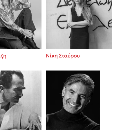
άζη
Νίκη Σταύρου