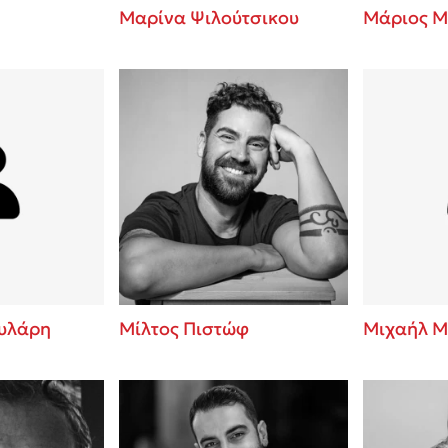
Μαρίνα Ψιλούτσικου
Μάριος Μ
υλάρη
Μίλτος Πιστώφ
Μιχαήλ Μ