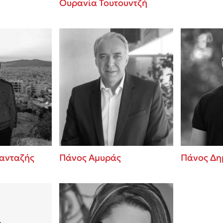
Ουρανία Τουτουντζή
ανταζής
Πάνος Αμυράς
Πάνος Δη