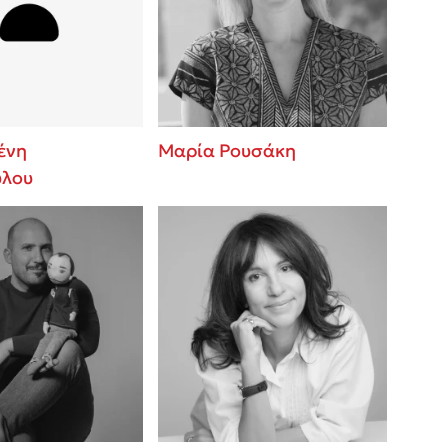
 BBQ pizza
βάσεις σε
νάγκη μας για
ση με τη
ένη
Μαρία Ρουσάκη
ύλου
λίγοι έχουν