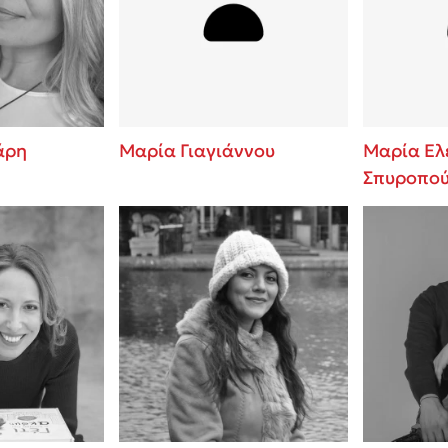
ros
Εύκολη συνταγή για chicken
από τον Άκη Πετρετζίκη!
i
3 βιβλία που μπορείς να δια
οδημητροπούλου
μια μέρα!
Διακοπές με τα παιδιά: Η α
d
παύση σε μετωπική σύγκρου
άρη
Μαρία Γιαγιάννου
Μαρία Ελ
δική τους για εκτόνωση
Σπυροπο
ld
Το μυστηριώδες βιβλίο που 
 Baccalario
διαβάσει
αχήμ