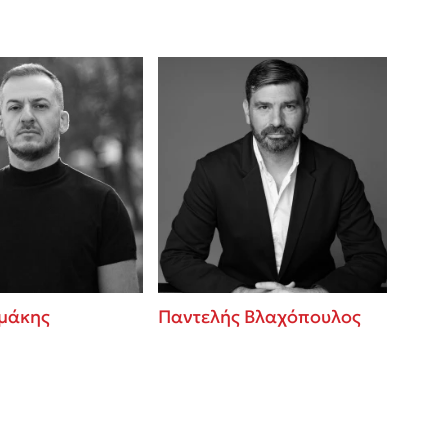
μάκης
Παντελής Βλαχόπουλος