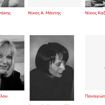
νάκης
Νίκος Α. Μάντης
Νίκος Κα
γλου
Παναγιώτ