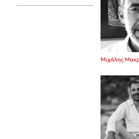
Young Adult
Μιχάλης Μακ