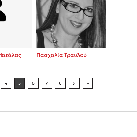
Ματάλας
Πασχαλία Τραυλού
4
5
6
7
8
9
»