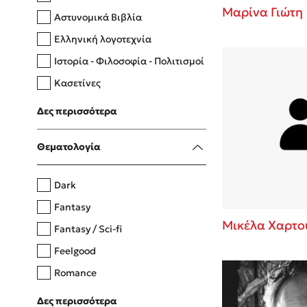
Μαρίνα Γιώτη
Αστυνομικά Βιβλία
Ελληνική λογοτεχνία
Δανάη Δεληγεώργη
Ιστορία - Φιλοσοφία - Πολιτισμοί
Πάνω, κάτω, μπροστά, πίσω
Κασετίνες
Λευκώματα - Έγχρωμοι οδηγοί
Δες περισσότερα
Μαγειρική
Mel Robbins
Θεματολογία
Η μέθοδος Αφήστε τους
Dark
Fantasy
Μικέλα Χαρτο
Fantasy / Sci-fi
Feelgood
Romance
Upmarket
Δες περισσότερα