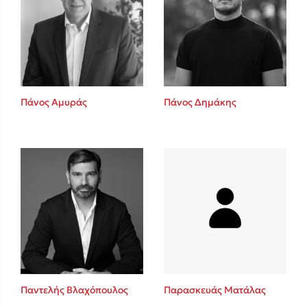
Πάνος Αμυράς
Πάνος Δημάκης
Παντελής Βλαχόπουλος
Παρασκευάς Ματάλας