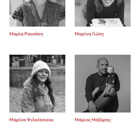
Κώστας Κρομμύδας
Το λιμάνι μου είσαι εσύ
Μαρία Ρουσάκη
Μαρίνα Γιώτη
Ιωάννης Γλωσσόπουλος
Ένας γίγαντας στο σχολείο
Μαρίνα Ψιλούτσικου
Μάριος Μάζαρης
Δανάη Δεληγεώργη