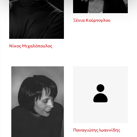
Ξένια Κούρτογλου
Νίκος Μιχαλόπουλος
Παναγιώτης Ιωαννίδης