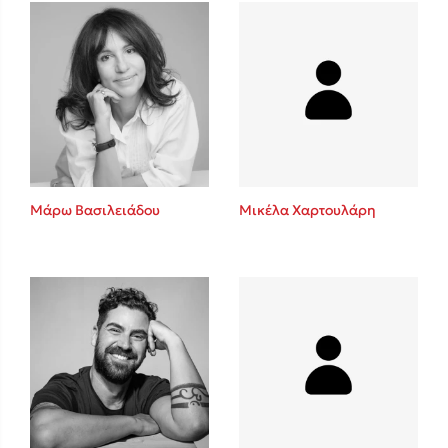
Πάνω, κάτω, μπροστά, πίσω
Mel Robbins
Η μέθοδος Αφήστε τους
Μάρω Βασιλειάδου
Μικέλα Χαρτουλάρη
Δημοφιλείς Συγγραφείς
Φυστίκι ΠουΚυλάει
Παύλος Καστανάς