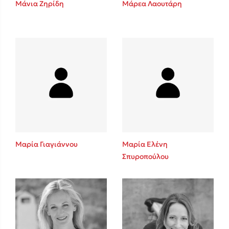
Μάνια Ζηρίδη
Μάρεα Λαουτάρη
Sebastian Fitzek
Playlist
Μαρία Γιαγιάννου
Μαρία Ελένη
Σπυροπούλου
Στέφανος Ξενάκης
Το λεξικό της ζωής σου