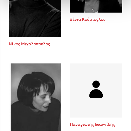
Ξένια Κούρτογλου
Νίκος Μιχαλόπουλος
Παναγιώτης Ιωαννίδης