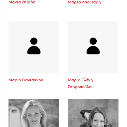
Μάνια Ζηρίδη
Μάρεα Λαουτάρη
Sebastian Fitzek
Playlist
Μαρία Γιαγιάννου
Μαρία Ελένη
Σπυροπούλου
Στέφανος Ξενάκης
Το λεξικό της ζωής σου