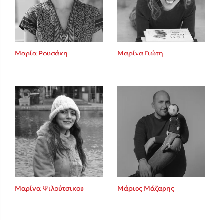
Κώστας Κρομμύδας
Το λιμάνι μου είσαι εσύ
Μαρία Ρουσάκη
Μαρίνα Γιώτη
Ιωάννης Γλωσσόπουλος
Ένας γίγαντας στο σχολείο
Μαρίνα Ψιλούτσικου
Μάριος Μάζαρης
Δανάη Δεληγεώργη