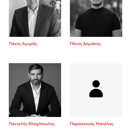
Πάνος Αμυράς
Πάνος Δημάκης
Παντελής Βλαχόπουλος
Παρασκευάς Ματάλας