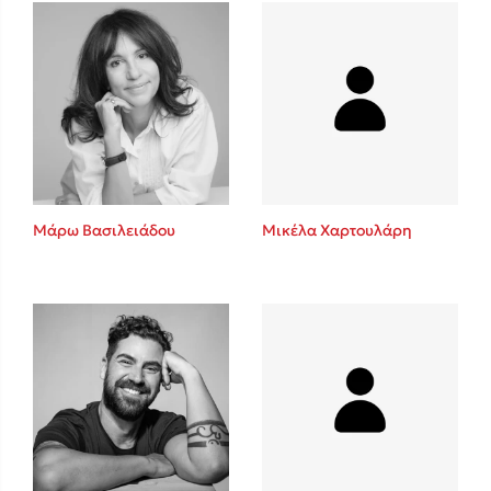
Πάνω, κάτω, μπροστά, πίσω
Mel Robbins
Η μέθοδος Αφήστε τους
Μάρω Βασιλειάδου
Μικέλα Χαρτουλάρη
Δημοφιλείς Συγγραφείς
Φυστίκι ΠουΚυλάει
Παύλος Καστανάς