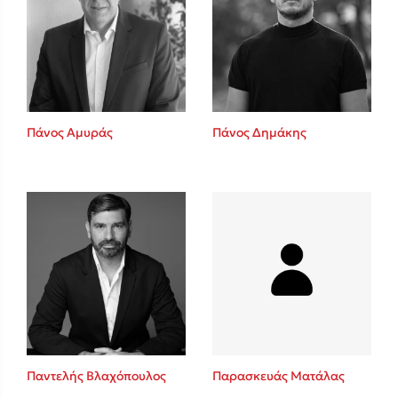
Πάνος Αμυράς
Πάνος Δημάκης
Παντελής Βλαχόπουλος
Παρασκευάς Ματάλας