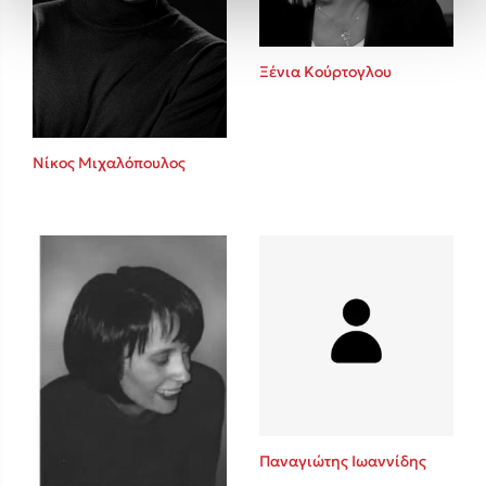
Ξένια Κούρτογλου
Νίκος Μιχαλόπουλος
Παναγιώτης Ιωαννίδης