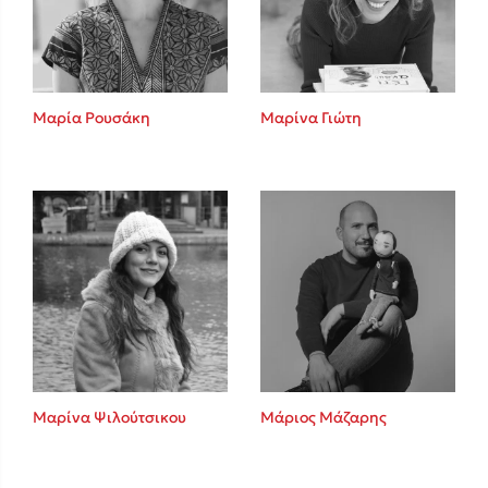
Κώστας Κρομμύδας
Το λιμάνι μου είσαι εσύ
Μαρία Ρουσάκη
Μαρίνα Γιώτη
Ιωάννης Γλωσσόπουλος
Ένας γίγαντας στο σχολείο
Μαρίνα Ψιλούτσικου
Μάριος Μάζαρης
Δανάη Δεληγεώργη