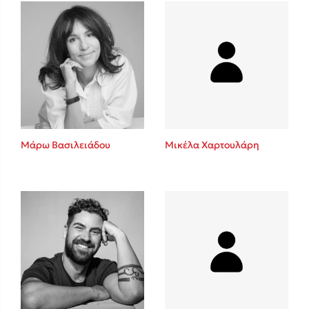
Πάνω, κάτω, μπροστά, πίσω
Mel Robbins
Η μέθοδος Αφήστε τους
Μάρω Βασιλειάδου
Μικέλα Χαρτουλάρη
Δημοφιλείς Συγγραφείς
Φυστίκι ΠουΚυλάει
Παύλος Καστανάς