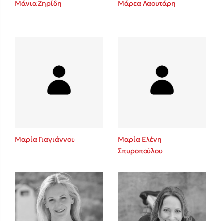
Μάνια Ζηρίδη
Μάρεα Λαουτάρη
Sebastian Fitzek
Playlist
Μαρία Γιαγιάννου
Μαρία Ελένη
Σπυροπούλου
Στέφανος Ξενάκης
Το λεξικό της ζωής σου