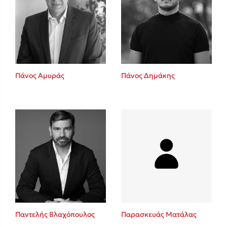
Πάνος Αμυράς
Πάνος Δημάκης
Παντελής Βλαχόπουλος
Παρασκευάς Ματάλας