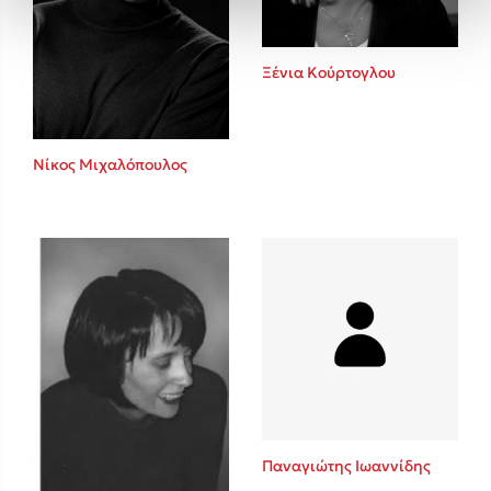
Ξένια Κούρτογλου
Νίκος Μιχαλόπουλος
Παναγιώτης Ιωαννίδης