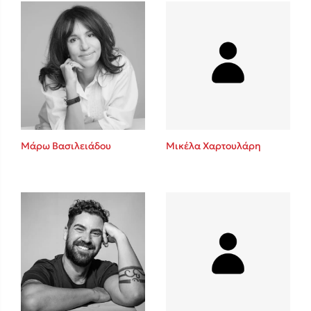
Πάνω, κάτω, μπροστά, πίσω
Mel Robbins
Η μέθοδος Αφήστε τους
Μάρω Βασιλειάδου
Μικέλα Χαρτουλάρη
Δημοφιλείς Συγγραφείς
Φυστίκι ΠουΚυλάει
Παύλος Καστανάς