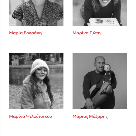
Κώστας Κρομμύδας
Το λιμάνι μου είσαι εσύ
Μαρία Ρουσάκη
Μαρίνα Γιώτη
Ιωάννης Γλωσσόπουλος
Ένας γίγαντας στο σχολείο
Μαρίνα Ψιλούτσικου
Μάριος Μάζαρης
Δανάη Δεληγεώργη