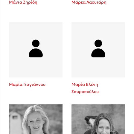
Μάνια Ζηρίδη
Μάρεα Λαουτάρη
Sebastian Fitzek
Playlist
Μαρία Γιαγιάννου
Μαρία Ελένη
Σπυροπούλου
Στέφανος Ξενάκης
Το λεξικό της ζωής σου