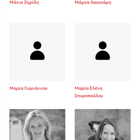
Μάνια Ζηρίδη
Μάρεα Λαουτάρη
Sebastian Fitzek
Playlist
Μαρία Γιαγιάννου
Μαρία Ελένη
Σπυροπούλου
Στέφανος Ξενάκης
Το λεξικό της ζωής σου