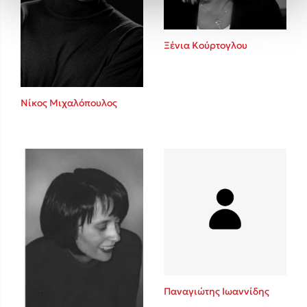
Ξένια Κούρτογλου
Νίκος Μιχαλόπουλος
Παναγιώτης Ιωαννίδης