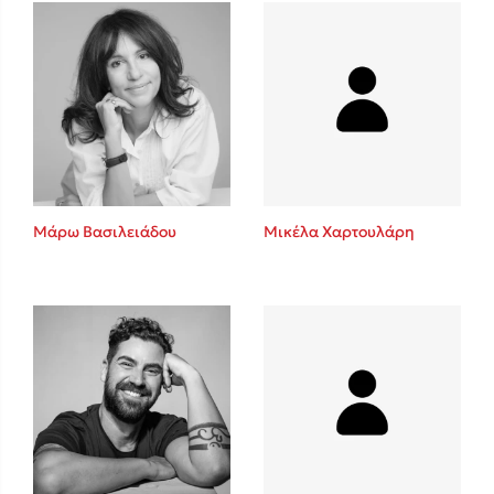
Πάνω, κάτω, μπροστά, πίσω
Mel Robbins
Η μέθοδος Αφήστε τους
Μάρω Βασιλειάδου
Μικέλα Χαρτουλάρη
Δημοφιλείς Συγγραφείς
Φυστίκι ΠουΚυλάει
Παύλος Καστανάς