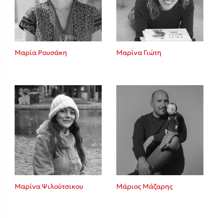
Κώστας Κρομμύδας
Το λιμάνι μου είσαι εσύ
Μαρία Ρουσάκη
Μαρίνα Γιώτη
Ιωάννης Γλωσσόπουλος
Ένας γίγαντας στο σχολείο
Μαρίνα Ψιλούτσικου
Μάριος Μάζαρης
Δανάη Δεληγεώργη