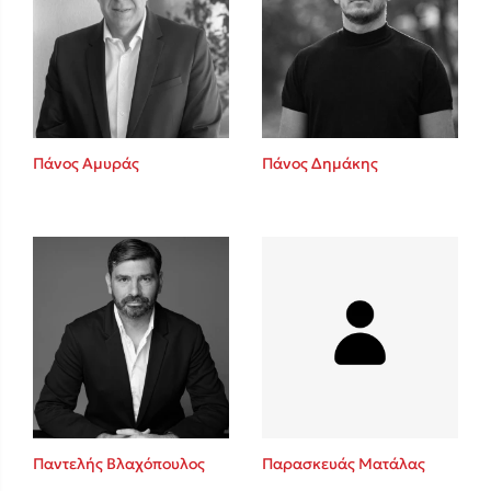
Πάνος Αμυράς
Πάνος Δημάκης
Παντελής Βλαχόπουλος
Παρασκευάς Ματάλας