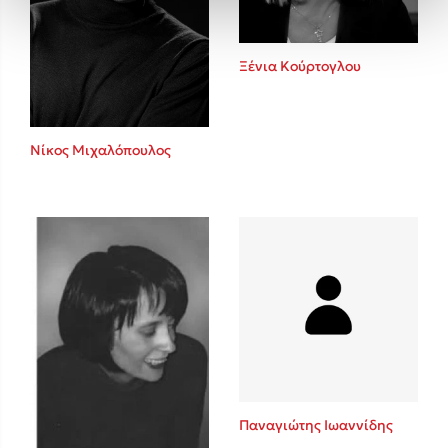
Ξένια Κούρτογλου
Νίκος Μιχαλόπουλος
Παναγιώτης Ιωαννίδης