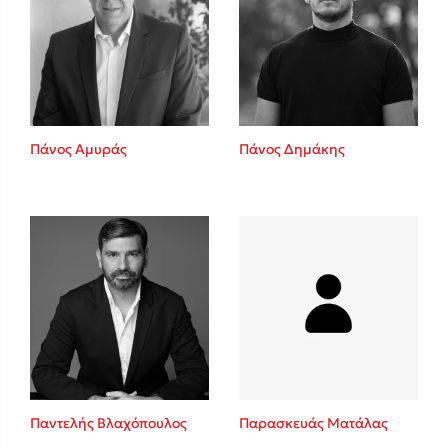
Πάνος Αμυράς
Πάνος Δημάκης
Παντελής Βλαχόπουλος
Παρασκευάς Ματάλας