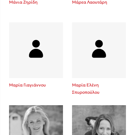
Μάνια Ζηρίδη
Μάρεα Λαουτάρη
Sebastian Fitzek
Playlist
Μαρία Γιαγιάννου
Μαρία Ελένη
Σπυροπούλου
Στέφανος Ξενάκης
Το λεξικό της ζωής σου