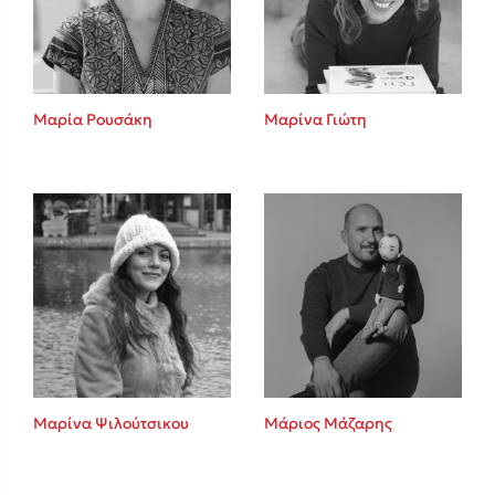
Κώστας Κρομμύδας
Το λιμάνι μου είσαι εσύ
Μαρία Ρουσάκη
Μαρίνα Γιώτη
Ιωάννης Γλωσσόπουλος
Ένας γίγαντας στο σχολείο
Μαρίνα Ψιλούτσικου
Μάριος Μάζαρης
Δανάη Δεληγεώργη