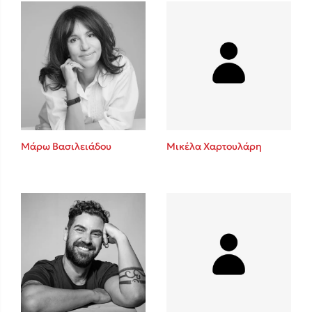
Πάνω, κάτω, μπροστά, πίσω
Mel Robbins
Η μέθοδος Αφήστε τους
Μάρω Βασιλειάδου
Μικέλα Χαρτουλάρη
Δημοφιλείς Συγγραφείς
Φυστίκι ΠουΚυλάει
Παύλος Καστανάς