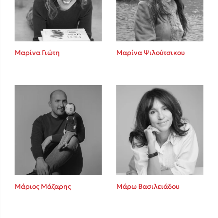
Κώστας Κρομμύδας
Το λιμάνι μου είσαι εσύ
Μαρίνα Γιώτη
Μαρίνα Ψιλούτσικου
Ιωάννης Γλωσσόπουλος
Ένας γίγαντας στο σχολείο
Μάριος Μάζαρης
Μάρω Βασιλειάδου
Δανάη Δεληγεώργη