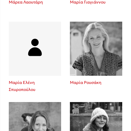
Μάρεα Λαουτάρη
Μαρία Γιαγιάννου
Sebastian Fitzek
Playlist
Μαρία Ελένη
Μαρία Ρουσάκη
Σπυροπούλου
Στέφανος Ξενάκης
Το λεξικό της ζωής σου