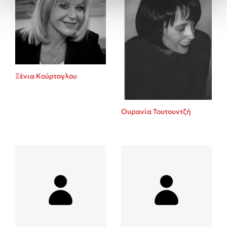
Ξένια Κούρτογλου
Ουρανία Τουτουντζή