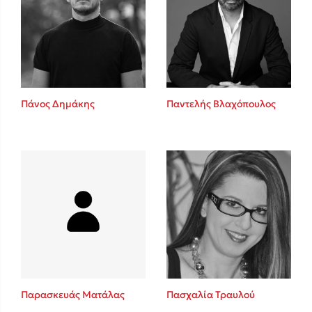
Πάνος Δημάκης
Παντελής Βλαχόπουλος
Παρασκευάς Ματάλας
Πασχαλία Τραυλού