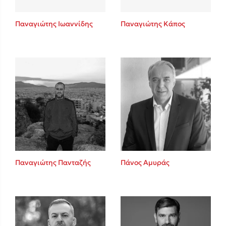
Παναγιώτης Ιωαννίδης
Παναγιώτης Κάπος
Παναγιώτης Πανταζής
Πάνος Αμυράς