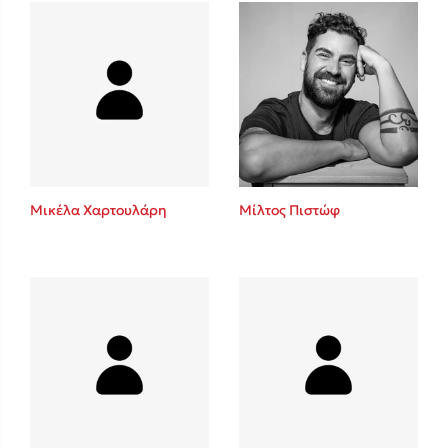
Πάνω, κάτω, μπροστά, πίσω
Mel Robbins
Η μέθοδος Αφήστε τους
Μικέλα Χαρτουλάρη
Μίλτος Πιστώφ
Δημοφιλείς Συγγραφείς
Φυστίκι ΠουΚυλάει
Παύλος Καστανάς